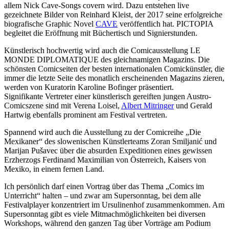
allem Nick Cave-Songs covern wird. Dazu entstehen live
gezeichnete Bilder von Reinhard Kleist, der 2017 seine erfolgreiche
biografische Graphic Novel
CAVE
veröffentlich hat. PICTOPIA
begleitet die Eröffnung mit Büchertisch und Signierstunden.
Künstlerisch hochwertig wird auch die Comicausstellung LE
MONDE DIPLOMATIQUE des gleichnamigen Magazins. Die
schönsten Comicseiten der besten internationalen Comickünstler, die
immer die letzte Seite des monatlich erscheinenden Magazins zieren,
werden von Kuratorin Karoline Bofinger präsentiert.
Signifikante Vertreter einer künstlerisch gereiften jungen Austro-
Comicszene sind mit Verena Loisel,
Albert Mitringer
und Gerald
Hartwig ebenfalls prominent am Festival vertreten.
Spannend wird auch die Ausstellung zu der Comicreihe „Die
Mexikaner“ des slowenischen Künstlerteams Zoran Smiljanić und
Marijan Pušavec über die absurden Expeditionen eines gewissen
Erzherzogs Ferdinand Maximilian von Österreich, Kaisers von
Mexiko, in einem fernen Land.
Ich persönlich darf einen Vortrag über das Thema „Comics im
Unterricht“ halten – und zwar am Supersonntag, bei dem alle
Festivalplayer konzentriert im Ursulinenhof zusammenkommen. Am
Supersonntag gibt es viele Mitmachmöglichkeiten bei diversen
Workshops, während den ganzen Tag über Vorträge am Podium