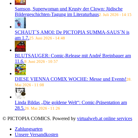
Samson, Superwoman und Krusty der Clown: Jüdische
Bildergeschichten-Tagung im Literaturhaus
2. Juli 2026 - 14:15
SCHAUT´S AMOI: De PICTOPIA SUMMA-SAUS´N is
am 1.7.
25. Juni 2026 - 14:48
BLUTSAUGER: Comic-Release mit André Breinbauer am
11.6.
9. Juni 2026 - 10:57
DIESE VIENNA COMIX WOCHE: Messe und Events!
28.
Mai 2026 - 11:08
Linda Bildas „Die goldene Welt“: Comic-Präsentation am
28.5.
26. Mai 2026 - 11:26
© PICTOPIA COMICS. Powered by
virtualweb.at online services
Zahlungsarten
Unsere Versandkosten