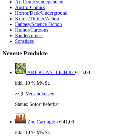
Art Comics/Independent
Austro-Comics
Horror/Dark/Underground
Krimis/Thriller/Action
Fantasy/Science Fiction
Humor/Cartoons
Kindercomics
Sonstiges
Neueste Produkte
ART KÜNSTLICH #2
€
15,00
inkl. 10 % MwSt.
zzgl.
Versandkosten
Status:
Sofort lieferbar
Zoe Carrington
€
41,00
inkl. 10 % MwSt.