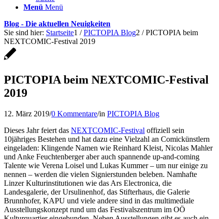
Menü
Menü
Blog - Die aktuellen Neuigkeiten
Sie sind hier:
Startseite
1
/
PICTOPIA Blog
2
/
PICTOPIA beim
NEXTCOMIC-Festival 2019
PICTOPIA beim NEXTCOMIC-Festival
2019
12. März 2019
/
0 Kommentare
/
in
PICTOPIA Blog
Dieses Jahr feiert das
NEXTCOMIC-Festival
offiziell sein
10jähriges Bestehen und hat dazu eine Vielzahl an Comickünstlern
eingeladen: Klingende Namen wie Reinhard Kleist, Nicolas Mahler
und Anke Feuchtenberger aber auch spannende up-and-coming
Talente wie Verena Loisel und Lukas Kummer – um nur einige zu
nennen – werden die vielen Signierstunden beleben. Namhafte
Linzer Kulturinstitutionen wie das Ars Electronica, die
Landesgalerie, der Ursulinenhof, das Stifterhaus, die Galerie
Brunnhofer, KAPU und viele andere sind in das multimediale
Ausstellungskonzept rund um das Festivalszentrum im OÖ
Kulturquartier eingebunden. Neben Ausstellungen gibt es auch ein