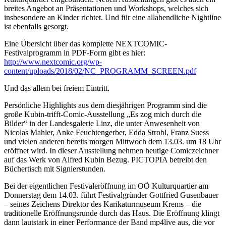
breites Angebot an Präsentationen und Workshops, welches sich
insbesondere an Kinder richtet. Und für eine allabendliche Nightline
ist ebenfalls gesorgt.
Eine Übersicht über das komplette NEXTCOMIC-
Festivalprogramm in PDF-Form gibt es hier:
http://www.nextcomic.org/wp-
content/uploads/2018/02/NC_PROGRAMM_SCREEN.pdf
Und das allem bei freiem Eintritt.
Persönliche Highlights aus dem diesjährigen Programm sind die
große Kubin-trifft-Comic-Ausstellung „Es zog mich durch die
Bilder“ in der Landesgalerie Linz, die unter Anwesenheit von
Nicolas Mahler, Anke Feuchtengerber, Edda Strobl, Franz Suess
und vielen anderen bereits morgen Mittwoch dem 13.03. um 18 Uhr
eröffnet wird. In dieser Ausstellung nehmen heutige Comiczeichner
auf das Werk von Alfred Kubin Bezug. PICTOPIA betreibt den
Büchertisch mit Signierstunden.
Bei der eigentlichen Festivaleröffnung im OÖ Kulturquartier am
Donnerstag dem 14.03. führt Festivalgründer Gottfried Gusenbauer
– seines Zeichens Direktor des Karikaturmuseum Krems – die
traditionelle Eröffnungsrunde durch das Haus. Die Eröffnung klingt
dann lautstark in einer Performance der Band mp4live aus, die vor