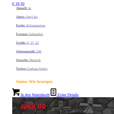
€
18,50
Aktuell
:
Ja
Autor
:
Junji Ito
Farbe
:
Schwarzweiss
Format
:
Gebunden
Größe
:
0, 15, 22
Seitenanzahl
:
246
Sprache
:
Deutsch
Verlag
:
Carlsen Verlag
Status:
Wir besorgen
In den Warenkorb
Zeige Details