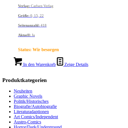
Verlag
:
Carlsen Verlag
Größe
:
0, 15, 22
Seitenanzahl
:
418
Aktuell
:
Ja
Status:
Wir besorgen
In den Warenkorb
Zeige Details
Produktkategorien
Neuheiten
Graphic Novels
Politik/Historisches
Biografie/Autobiografie
Literaturadaptionen
Art Comics/Independent
Austro-Comics
Horror/Dark/Underground