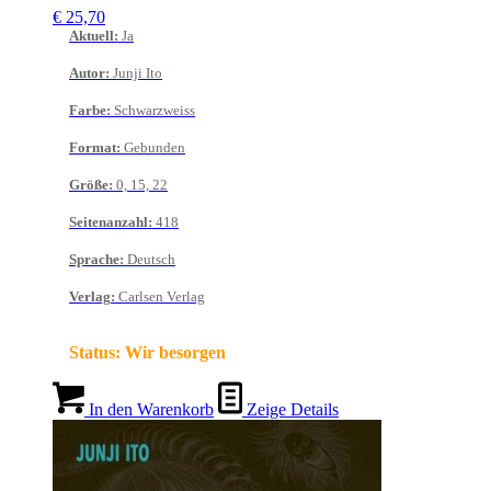
€
25,70
Aktuell
:
Ja
Autor
:
Junji Ito
Farbe
:
Schwarzweiss
Format
:
Gebunden
Größe
:
0, 15, 22
Seitenanzahl
:
418
Sprache
:
Deutsch
Verlag
:
Carlsen Verlag
Status:
Wir besorgen
In den Warenkorb
Zeige Details