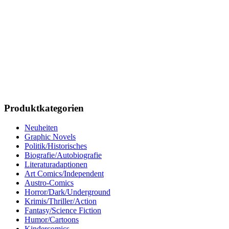
Produktkategorien
Neuheiten
Graphic Novels
Politik/Historisches
Biografie/Autobiografie
Literaturadaptionen
Art Comics/Independent
Austro-Comics
Horror/Dark/Underground
Krimis/Thriller/Action
Fantasy/Science Fiction
Humor/Cartoons
Kindercomics