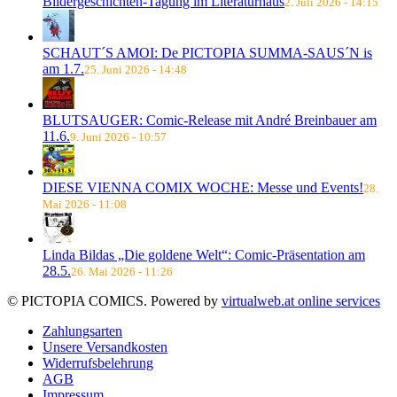
Bildergeschichten-Tagung im Literaturhaus
2. Juli 2026 - 14:15
SCHAUT´S AMOI: De PICTOPIA SUMMA-SAUS´N is
am 1.7.
25. Juni 2026 - 14:48
BLUTSAUGER: Comic-Release mit André Breinbauer am
11.6.
9. Juni 2026 - 10:57
DIESE VIENNA COMIX WOCHE: Messe und Events!
28.
Mai 2026 - 11:08
Linda Bildas „Die goldene Welt“: Comic-Präsentation am
28.5.
26. Mai 2026 - 11:26
© PICTOPIA COMICS. Powered by
virtualweb.at online services
Zahlungsarten
Unsere Versandkosten
Widerrufsbelehrung
AGB
Impressum