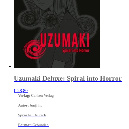
Uzumaki Deluxe: Spiral into Horror
€
28,80
Verlag
:
Carlsen Verlag
Autor
:
Junji Ito
Sprache
:
Deutsch
Format
:
Gebunden