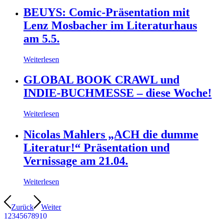
BEUYS: Comic-Präsentation mit
Lenz Mosbacher im Literaturhaus
am 5.5.
Weiterlesen
GLOBAL BOOK CRAWL und
INDIE-BUCHMESSE – diese Woche!
Weiterlesen
Nicolas Mahlers „ACH die dumme
Literatur!“ Präsentation und
Vernissage am 21.04.
Weiterlesen
Zurück
Weiter
1
2
3
4
5
6
7
8
9
10