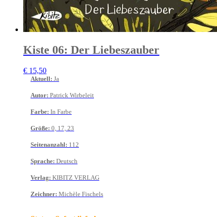
Kiste 06: Der Liebeszauber
€
15,50
Aktuell
:
Ja
Autor
:
Patrick Wirbeleit
Farbe
:
In Farbe
Größe
:
0, 17, 23
Seitenanzahl
:
112
Sprache
:
Deutsch
Verlag
:
KIBITZ VERLAG
Zeichner
:
Michèle Fischels