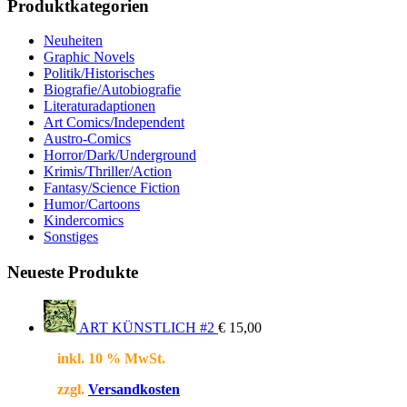
Produktkategorien
Neuheiten
Graphic Novels
Politik/Historisches
Biografie/Autobiografie
Literaturadaptionen
Art Comics/Independent
Austro-Comics
Horror/Dark/Underground
Krimis/Thriller/Action
Fantasy/Science Fiction
Humor/Cartoons
Kindercomics
Sonstiges
Neueste Produkte
ART KÜNSTLICH #2
€
15,00
inkl. 10 % MwSt.
zzgl.
Versandkosten