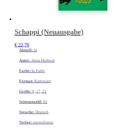
Schappi (Neuausgabe)
€
22,70
Aktuell
:
Ja
Autor
:
Anna Haifisch
Farbe
:
In Farbe
Format
:
Kartoniert
Größe
:
0, 17, 22
Seitenanzahl
:
92
Sprache
:
Deutsch
Verlag
:
rotopolpress