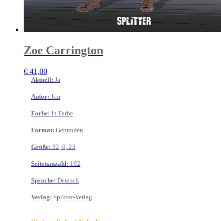
Zoe Carrington
€
41,00
Aktuell
:
Ja
Autor
:
Jim
Farbe
:
In Farbe
Format
:
Gebunden
Größe
:
32, 0, 23
Seitenanzahl
:
192
Sprache
:
Deutsch
Verlag
:
Splitter-Verlag