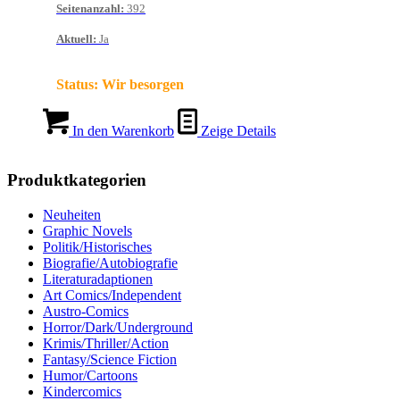
Seitenanzahl
:
392
Aktuell
:
Ja
Status:
Wir besorgen
In den Warenkorb
Zeige Details
Produktkategorien
Neuheiten
Graphic Novels
Politik/Historisches
Biografie/Autobiografie
Literaturadaptionen
Art Comics/Independent
Austro-Comics
Horror/Dark/Underground
Krimis/Thriller/Action
Fantasy/Science Fiction
Humor/Cartoons
Kindercomics