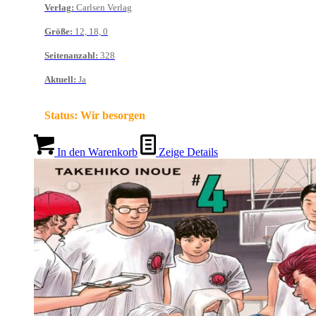
Verlag
:
Carlsen Verlag
Größe
:
12, 18, 0
Seitenanzahl
:
328
Aktuell
:
Ja
Status:
Wir besorgen
In den Warenkorb
Zeige Details