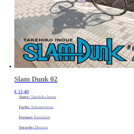
Slam Dunk 02
€
12,40
Autor
:
Takehiko Inoue
Farbe
:
Schwarzweiss
Format
:
Kartoniert
Sprache
:
Deutsch