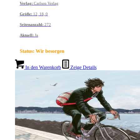
Verlag
:
Carlsen Verlag
Größe
:
12, 18, 0
Seitenanzahl
:
272
Aktuell
:
Ja
Status:
Wir besorgen
In den Warenkorb
Zeige Details