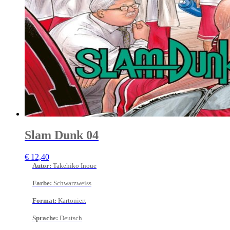
Slam Dunk 04
€
12,40
Autor
:
Takehiko Inoue
Farbe
:
Schwarzweiss
Format
:
Kartoniert
Sprache
:
Deutsch