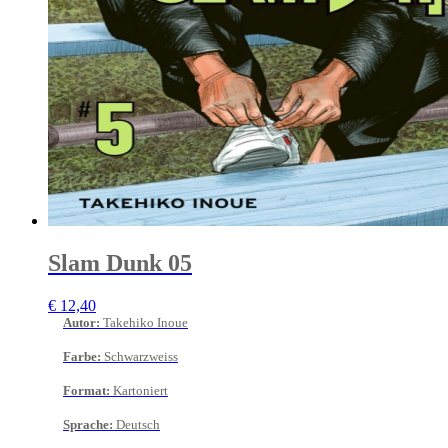
Slam Dunk 05
€
12,40
Autor
:
Takehiko Inoue
Farbe
:
Schwarzweiss
Format
:
Kartoniert
Sprache
:
Deutsch