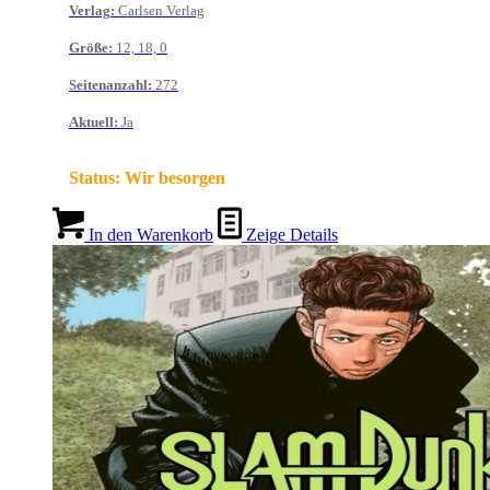
Verlag
:
Carlsen Verlag
Größe
:
12, 18, 0
Seitenanzahl
:
272
Aktuell
:
Ja
Status:
Wir besorgen
In den Warenkorb
Zeige Details