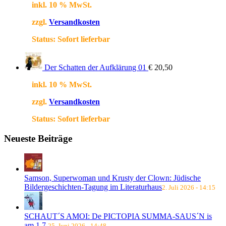
inkl. 10 % MwSt.
zzgl.
Versandkosten
Status:
Sofort lieferbar
Der Schatten der Aufklärung 01
€
20,50
inkl. 10 % MwSt.
zzgl.
Versandkosten
Status:
Sofort lieferbar
Neueste Beiträge
Samson, Superwoman und Krusty der Clown: Jüdische
Bildergeschichten-Tagung im Literaturhaus
2. Juli 2026 - 14:15
SCHAUT´S AMOI: De PICTOPIA SUMMA-SAUS´N is
am 1.7.
25. Juni 2026 - 14:48