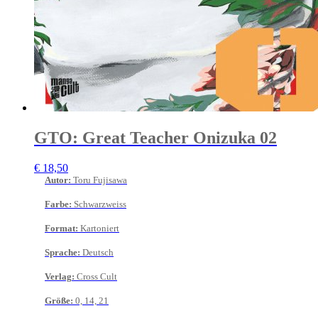
GTO: Great Teacher Onizuka 02
€
18,50
Autor
:
Toru Fujisawa
Farbe
:
Schwarzweiss
Format
:
Kartoniert
Sprache
:
Deutsch
Verlag
:
Cross Cult
Größe
:
0, 14, 21