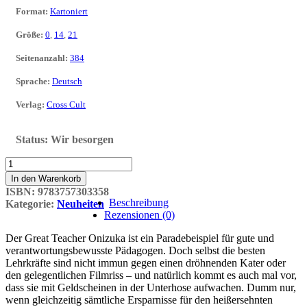
Format
:
Kartoniert
Größe
:
0
,
14
,
21
Seitenanzahl
:
384
Sprache
:
Deutsch
Verlag
:
Cross Cult
Status:
Wir besorgen
GTO:
Great
In den Warenkorb
Teacher
ISBN:
9783757303358
Onizuka
Beschreibung
Kategorie:
Neuheiten
06
Rezensionen (0)
Menge
Der Great Teacher Onizuka ist ein Paradebeispiel für gute und
verantwortungsbewusste Pädagogen. Doch selbst die besten
Lehrkräfte sind nicht immun gegen einen dröhnenden Kater oder
den gelegentlichen Filmriss – und natürlich kommt es auch mal vor,
dass sie mit Geldscheinen in der Unterhose aufwachen. Dumm nur,
wenn gleichzeitig sämtliche Ersparnisse für den heißersehnten