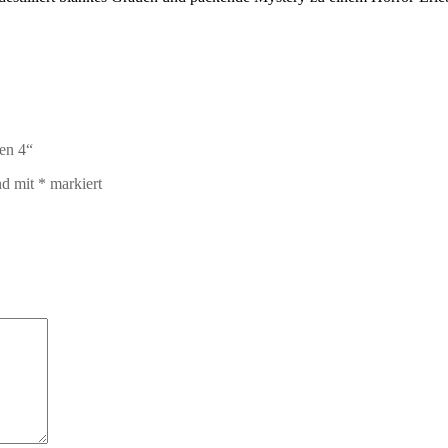
ren 4“
nd mit
*
markiert