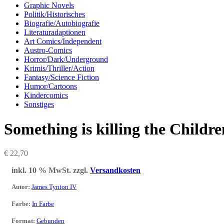
Graphic Novels
Politik/Historisches
Biografie/Autobiografie
Literaturadaptionen
Art Comics/Independent
Austro-Comics
Horror/Dark/Underground
Krimis/Thriller/Action
Fantasy/Science Fiction
Humor/Cartoons
Kindercomics
Sonstiges
Something is killing the Childre
€
22,70
inkl. 10 % MwSt.
zzgl.
Versandkosten
Autor
:
James Tynion IV
Farbe
:
In Farbe
Format
:
Gebunden