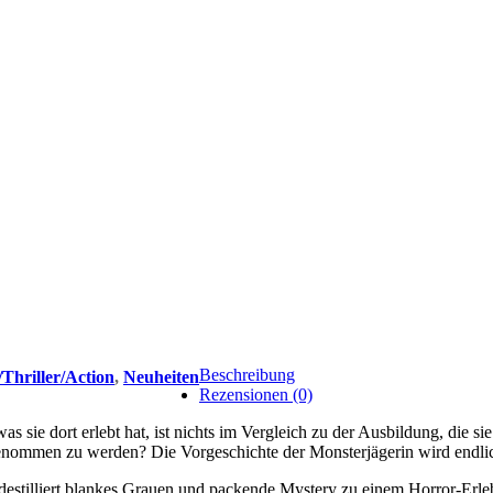
Beschreibung
/Thriller/Action
,
Neuheiten
Rezensionen (0)
s sie dort erlebt hat, ist nichts im Vergleich zu der Ausbildung, die s
enommen zu werden? Die Vorgeschichte der Monsterjägerin wird endlic
estilliert blankes Grauen und packende Mystery zu einem Horror-Erleb