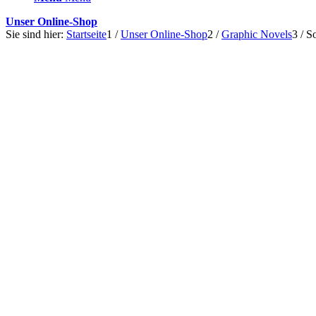
Unser Online-Shop
Sie sind hier:
Startseite
1
/
Unser Online-Shop
2
/
Graphic Novels
3
/
So