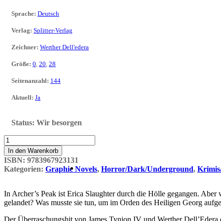
Sprache
:
Deutsch
Verlag
:
Splitter-Verlag
Zeichner
:
Werther Dell'edera
Größe
:
0
,
20
,
28
Seitenanzahl
:
144
Aktuell
:
Ja
Status:
Wir besorgen
Something
is
In den Warenkorb
killing
ISBN:
9783967923131
the
Kategorien:
Graphic Novels
,
Horror/Dark/Underground
,
Krimis
Children
4
Menge
In Archer’s Peak ist Erica Slaughter durch die Hölle gegangen. Aber wa
gelandet? Was musste sie tun, um im Orden des Heiligen Georg aufg
Der Überraschungshit von James Tynion IV und Werther Dell’Edera d