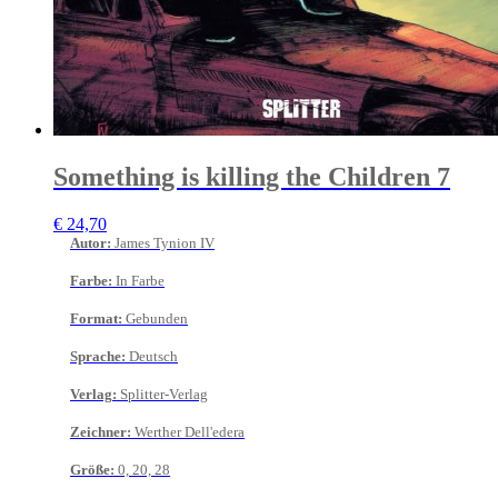
Something is killing the Children 7
€
24,70
Autor
:
James Tynion IV
Farbe
:
In Farbe
Format
:
Gebunden
Sprache
:
Deutsch
Verlag
:
Splitter-Verlag
Zeichner
:
Werther Dell'edera
Größe
:
0, 20, 28