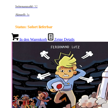
Seitenanzahl
:
32
Aktuell
:
Ja
Status:
Sofort lieferbar
In den Warenkorb
Zeige Details