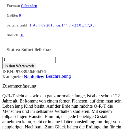
Format
:
Gebunden
Größe
:
0
Seitenanzahl
:
1. Aufl. 09.2015; ca. 144 S. - 23,0 x 17,0 cm
Aktuell
:
Ja
Status:
Sofort lieferbar
Q-
R-
In den Warenkorb
T
ISBN:
9783956400476
01:
Beschreibung
Kategorie:
Neuheiten
Der
neue
Zusammenfassung:
Nachbar
Menge
Q-R-T sieht aus wie ein ganz normaler Junge, ist aber schon 122
Jahre alt. Er kommt von einem fernen Planeten, auf dem man sein
Leben lang Kind bleibt. Auf der Erde nun möchte Q-R-T die
Menschen und ihr seltsames Verhalten studieren. Mit seinem
tollpatschigen Haustier Flummi, das jede beliebige Gestalt
annehmen kann, zieht er in eine Plattenbausiedlung, umringt von
neugierigen Nachbarn. Zum Glück halten die Erdlinge ihn für ein