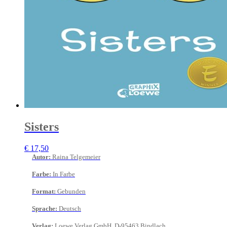
Sisters
€
17,50
Autor
:
Raina Telgemeier
Farbe
:
In Farbe
Format
:
Gebunden
Sprache
:
Deutsch
Verlag
:
Loewe Verlag GmbH, D-95463 Bindlach