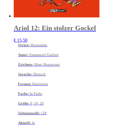
Ariol 12: Ein stolzer Gockel
€
15,50
Verlag
:
Reprodukt
Autor
:
Emmanuel Guibert
Zeichner
:
Marc Boutavant
Sprache
:
Deutsch
Format
:
Kartoniert
Farbe
:
In Farbe
Größe
:
0, 16, 20
Seitenanzahl
:
128
Aktuell
:
Ja