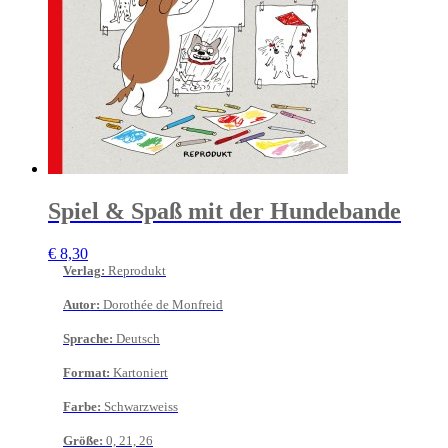
Spiel & Spaß mit der Hundebande
€
8,30
Verlag
:
Reprodukt
Autor
:
Dorothée de Monfreid
Sprache
:
Deutsch
Format
:
Kartoniert
Farbe
:
Schwarzweiss
Größe
:
0, 21, 26