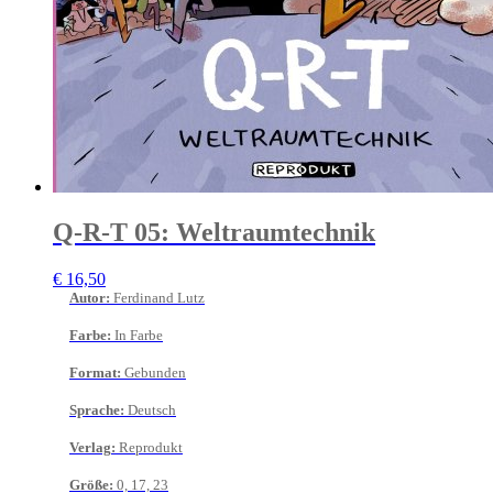
Q-R-T 05: Weltraumtechnik
€
16,50
Autor
:
Ferdinand Lutz
Farbe
:
In Farbe
Format
:
Gebunden
Sprache
:
Deutsch
Verlag
:
Reprodukt
Größe
:
0, 17, 23