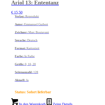
Ariol 13: Ententanz
€
15,50
Verlag
:
Reprodukt
Autor
:
Emmanuel Guibert
Zeichner
:
Marc Boutavant
Sprache
:
Deutsch
Format
:
Kartoniert
Farbe
:
In Farbe
Größe
:
0, 16, 20
Seitenanzahl
:
128
Aktuell
:
Ja
Status:
Sofort lieferbar
In den Warenkorb
Zeige Details