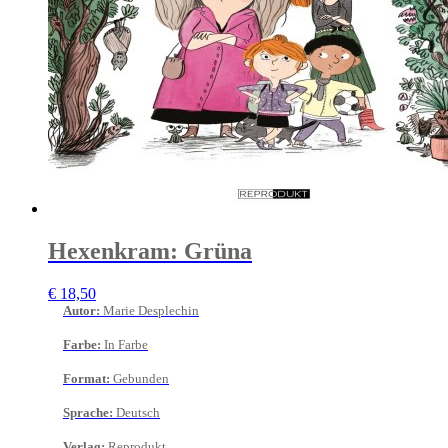
Hexenkram: Grüna
€
18,50
Autor
:
Marie Desplechin
Farbe
:
In Farbe
Format
:
Gebunden
Sprache
:
Deutsch
Verlag
:
Reprodukt