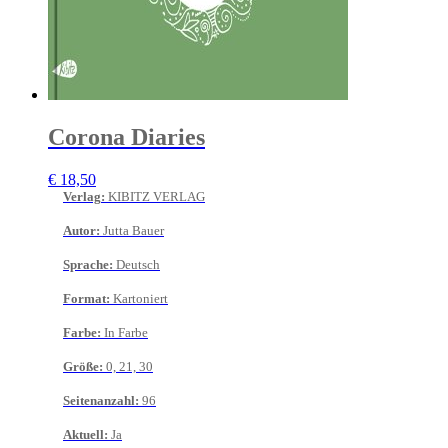
Corona Diaries
€
18,50
Verlag
:
KIBITZ VERLAG
Autor
:
Jutta Bauer
Sprache
:
Deutsch
Format
:
Kartoniert
Farbe
:
In Farbe
Größe
:
0, 21, 30
Seitenanzahl
:
96
Aktuell
:
Ja