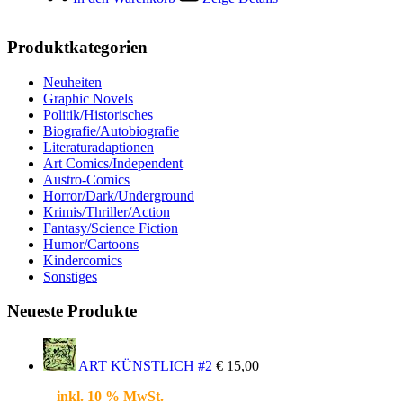
Produktkategorien
Neuheiten
Graphic Novels
Politik/Historisches
Biografie/Autobiografie
Literaturadaptionen
Art Comics/Independent
Austro-Comics
Horror/Dark/Underground
Krimis/Thriller/Action
Fantasy/Science Fiction
Humor/Cartoons
Kindercomics
Sonstiges
Neueste Produkte
ART KÜNSTLICH #2
€
15,00
inkl. 10 % MwSt.