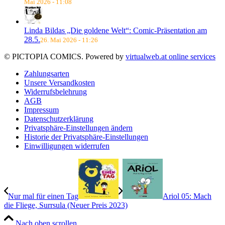
Mai 2026 - 11:08
Linda Bildas „Die goldene Welt“: Comic-Präsentation am
28.5.
26. Mai 2026 - 11:26
© PICTOPIA COMICS. Powered by
virtualweb.at online services
Zahlungsarten
Unsere Versandkosten
Widerrufsbelehrung
AGB
Impressum
Datenschutzerklärung
Privatsphäre-Einstellungen ändern
Historie der Privatsphäre-Einstellungen
Einwilligungen widerrufen
Nur mal für einen Tag
Ariol 05: Mach
die Fliege, Surrsula (Neuer Preis 2023)
Nach oben scrollen