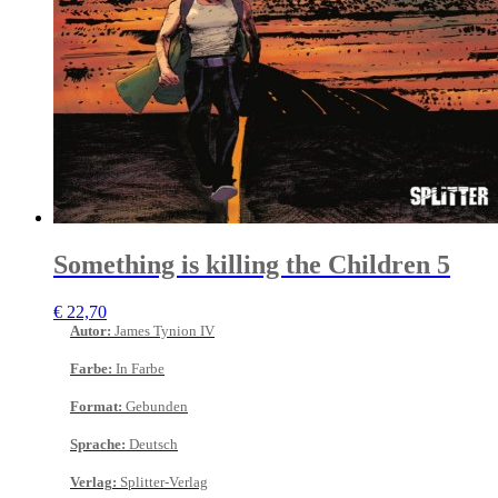
Something is killing the Children 5
€
22,70
Autor
:
James Tynion IV
Farbe
:
In Farbe
Format
:
Gebunden
Sprache
:
Deutsch
Verlag
:
Splitter-Verlag