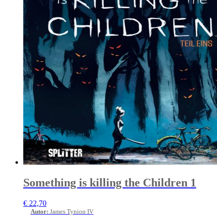
Something is killing the Children 1
€
22,70
Autor
:
James Tynion IV