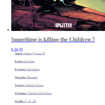
Something is killing the Children 7
€
24,70
Autor
:
James Tynion IV
Farbe
:
In Farbe
Format
:
Gebunden
Sprache
:
Deutsch
Verlag
:
Splitter-Verlag
Zeichner
:
Werther Dell'edera
Größe
:
0, 20, 28