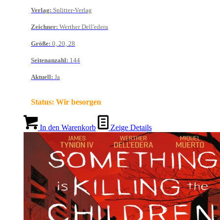
Verlag
:
Splitter-Verlag
Zeichner
:
Werther Dell'edera
Größe
:
0, 20, 28
Seitenanzahl
:
144
Aktuell
:
Ja
Status:
Wir besorgen
In den Warenkorb
Zeige Details