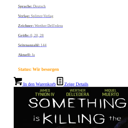
Sprache
:
Deutsch
Verlag
:
Splitter-Verlag
Zeichner
:
Werther Dell'edera
Größe
:
0, 20, 28
Seitenanzahl
:
144
Aktuell
:
Ja
Status:
Wir besorgen
In den Warenkorb
Zeige Details