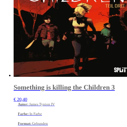
Something is killing the Children 3
€
20,40
Autor
:
James Tynion IV
Farbe
:
In Farbe
Format
:
Gebunden