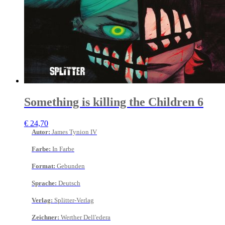
Something is killing the Children 6
€
24,70
Autor
:
James Tynion IV
Farbe
:
In Farbe
Format
:
Gebunden
Sprache
:
Deutsch
Verlag
:
Splitter-Verlag
Zeichner
:
Werther Dell'edera