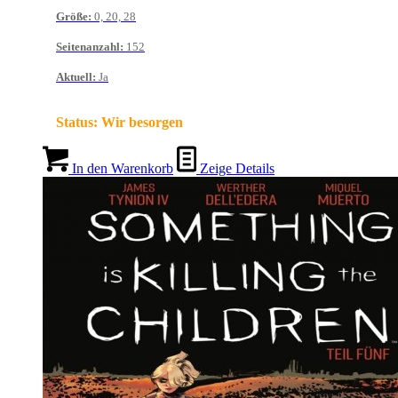
Größe
:
0, 20, 28
Seitenanzahl
:
152
Aktuell
:
Ja
Status:
Wir besorgen
In den Warenkorb
Zeige Details