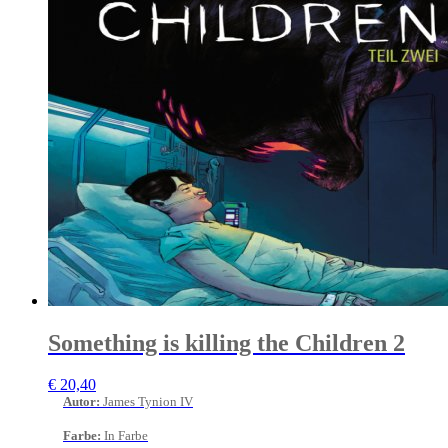
Something is killing the Children 2
€
20,40
Autor
:
James Tynion IV
Farbe
:
In Farbe