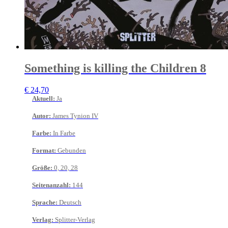
Something is killing the Children 8
€
24,70
Aktuell
:
Ja
Autor
:
James Tynion IV
Farbe
:
In Farbe
Format
:
Gebunden
Größe
:
0, 20, 28
Seitenanzahl
:
144
Sprache
:
Deutsch
Verlag
:
Splitter-Verlag