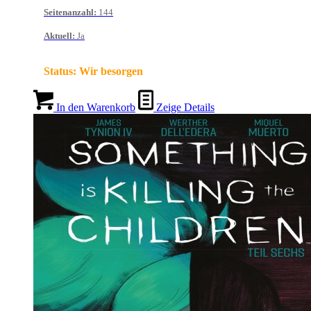
Seitenanzahl
:
144
Aktuell
:
Ja
Status:
Wir besorgen
In den Warenkorb
Zeige Details