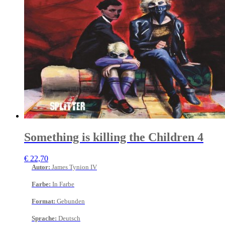
Something is killing the Children 4
€
22,70
Autor
:
James Tynion IV
Farbe
:
In Farbe
Format
:
Gebunden
Sprache
:
Deutsch