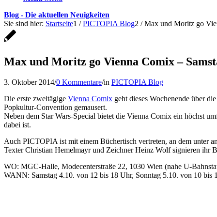
Blog - Die aktuellen Neuigkeiten
Sie sind hier:
Startseite
1
/
PICTOPIA Blog
2
/
Max und Moritz go Vie
Max und Moritz go Vienna Comix – Samsta
3. Oktober 2014
/
0 Kommentare
/
in
PICTOPIA Blog
Die erste zweitägige
Vienna Comix
geht dieses Wochenende über die B
Popkultur-Convention gemausert.
Neben dem Star Wars-Special bietet die Vienna Comix ein höchst umfa
dabei ist.
Auch PICTOPIA ist mit einem Büchertisch vertreten, an dem unter an
Texter Christian Hemelmayr und Zeichner Heinz Wolf signieren ihr
WO: MGC-Halle, Modecenterstraße 22, 1030 Wien (nahe U-Bahnsta
WANN: Samstag 4.10. von 12 bis 18 Uhr, Sonntag 5.10. von 10 bis 