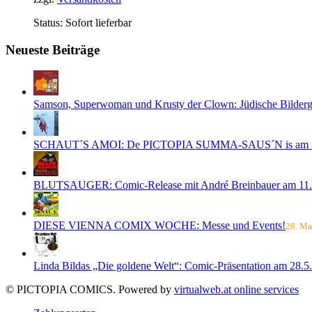
Status:
Sofort lieferbar
Neueste Beiträge
Samson, Superwoman und Krusty der Clown: Jüdische Bilderge
SCHAUT´S AMOI: De PICTOPIA SUMMA-SAUS´N is am 1
BLUTSAUGER: Comic-Release mit André Breinbauer am 11.
DIESE VIENNA COMIX WOCHE: Messe und Events!
28. Ma
Linda Bildas „Die goldene Welt“: Comic-Präsentation am 28.5.
© PICTOPIA COMICS. Powered by
virtualweb.at online services