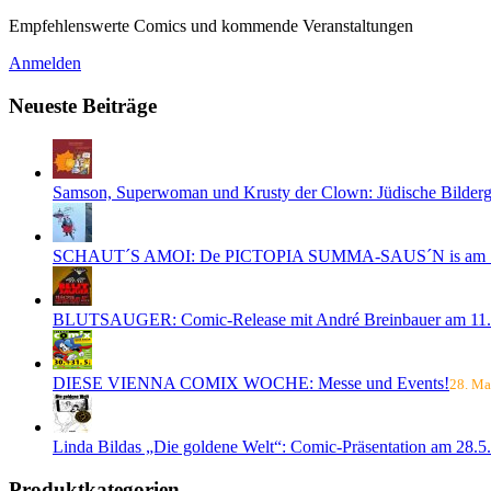
Empfehlenswerte Comics und kommende Veranstaltungen
Anmelden
Neueste Beiträge
Samson, Superwoman und Krusty der Clown: Jüdische Bilderge
SCHAUT´S AMOI: De PICTOPIA SUMMA-SAUS´N is am 1
BLUTSAUGER: Comic-Release mit André Breinbauer am 11.
DIESE VIENNA COMIX WOCHE: Messe und Events!
28. Ma
Linda Bildas „Die goldene Welt“: Comic-Präsentation am 28.5.
Produktkategorien