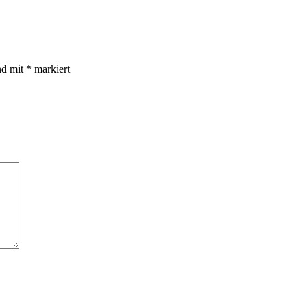
nd mit
*
markiert