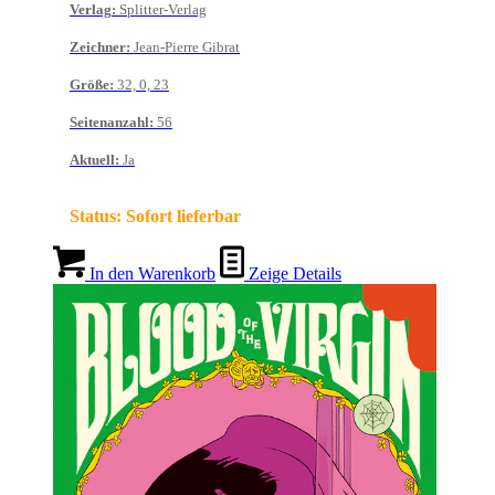
Verlag
:
Splitter-Verlag
Zeichner
:
Jean-Pierre Gibrat
Größe
:
32, 0, 23
Seitenanzahl
:
56
Aktuell
:
Ja
Status:
Sofort lieferbar
In den Warenkorb
Zeige Details