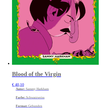
Blood of the Virgin
€
40,10
Autor
:
Sammy Harkham
Farbe
:
Schwarzweiss
Format
:
Gebunden