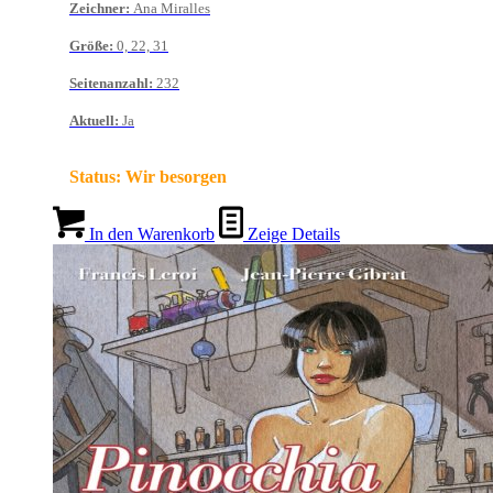
Zeichner
:
Ana Miralles
Größe
:
0, 22, 31
Seitenanzahl
:
232
Aktuell
:
Ja
Status:
Wir besorgen
In den Warenkorb
Zeige Details