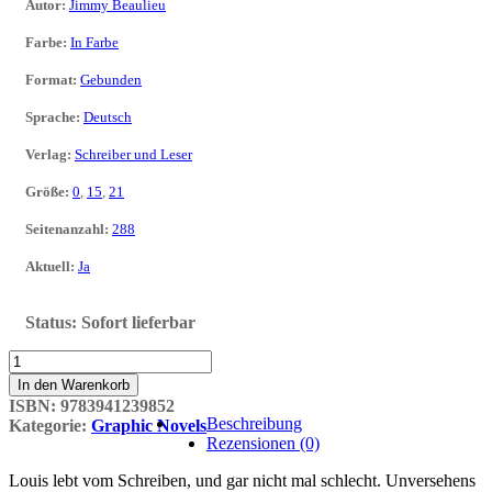
Autor
:
Jimmy Beaulieu
Farbe
:
In Farbe
Format
:
Gebunden
Sprache
:
Deutsch
Verlag
:
Schreiber und Leser
Größe
:
0
,
15
,
21
Seitenanzahl
:
288
Aktuell
:
Ja
Status:
Sofort lieferbar
Ein
philosophisch
In den Warenkorb
pornografischer
ISBN:
9783941239852
Sommer
Beschreibung
Kategorie:
Graphic Novels
Menge
Rezensionen (0)
Louis lebt vom Schreiben, und gar nicht mal schlecht. Unversehens