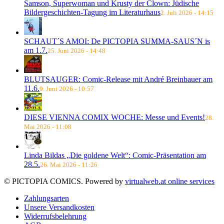
Samson, Superwoman und Krusty der Clown: Jüdische
Bildergeschichten-Tagung im Literaturhaus
2. Juli 2026 - 14:15
SCHAUT´S AMOI: De PICTOPIA SUMMA-SAUS´N is
am 1.7.
25. Juni 2026 - 14:48
BLUTSAUGER: Comic-Release mit André Breinbauer am
11.6.
9. Juni 2026 - 10:57
DIESE VIENNA COMIX WOCHE: Messe und Events!
28.
Mai 2026 - 11:08
Linda Bildas „Die goldene Welt“: Comic-Präsentation am
28.5.
26. Mai 2026 - 11:26
© PICTOPIA COMICS. Powered by
virtualweb.at online services
Zahlungsarten
Unsere Versandkosten
Widerrufsbelehrung