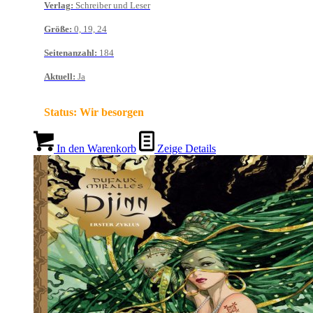
Verlag
:
Schreiber und Leser
Größe
:
0, 19, 24
Seitenanzahl
:
184
Aktuell
:
Ja
Status:
Wir besorgen
In den Warenkorb
Zeige Details