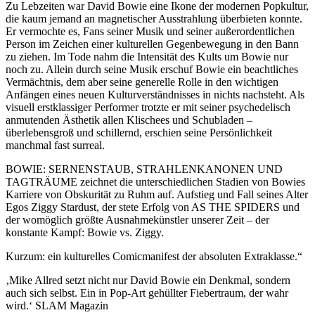
Zu Lebzeiten war David Bowie eine Ikone der modernen Popkultur,
die kaum jemand an magnetischer Ausstrahlung überbieten konnte.
Er vermochte es, Fans seiner Musik und seiner außerordentlichen
Person im Zeichen einer kulturellen Gegenbewegung in den Bann
zu ziehen. Im Tode nahm die Intensität des Kults um Bowie nur
noch zu. Allein durch seine Musik erschuf Bowie ein beachtliches
Vermächtnis, dem aber seine generelle Rolle in den wichtigen
Anfängen eines neuen Kulturverständnisses in nichts nachsteht. Als
visuell erstklassiger Performer trotzte er mit seiner psychedelisch
anmutenden Ästhetik allen Klischees und Schubladen –
überlebensgroß und schillernd, erschien seine Persönlichkeit
manchmal fast surreal.
BOWIE: SERNENSTAUB, STRAHLENKANONEN UND
TAGTRÄUME zeichnet die unterschiedlichen Stadien von Bowies
Karriere von Obskurität zu Ruhm auf. Aufstieg und Fall seines Alter
Egos Ziggy Stardust, der stete Erfolg von AS THE SPIDERS und
der womöglich größte Ausnahmekünstler unserer Zeit – der
konstante Kampf: Bowie vs. Ziggy.
Kurzum: ein kulturelles Comicmanifest der absoluten Extraklasse.“
‚Mike Allred setzt nicht nur David Bowie ein Denkmal, sondern
auch sich selbst. Ein in Pop-Art gehüllter Fiebertraum, der wahr
wird.‘ SLAM Magazin