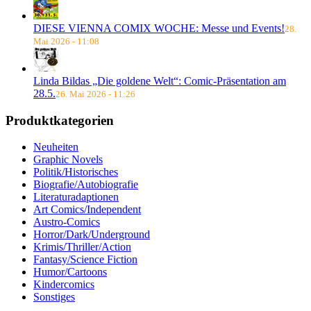
DIESE VIENNA COMIX WOCHE: Messe und Events!
28.
Mai 2026 - 11:08
Linda Bildas „Die goldene Welt“: Comic-Präsentation am
28.5.
26. Mai 2026 - 11:26
Produktkategorien
Neuheiten
Graphic Novels
Politik/Historisches
Biografie/Autobiografie
Literaturadaptionen
Art Comics/Independent
Austro-Comics
Horror/Dark/Underground
Krimis/Thriller/Action
Fantasy/Science Fiction
Humor/Cartoons
Kindercomics
Sonstiges