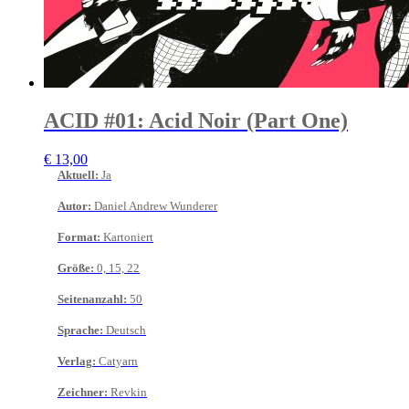
ACID #01: Acid Noir (Part One)
€
13,00
Aktuell
:
Ja
Autor
:
Daniel Andrew Wunderer
Format
:
Kartoniert
Größe
:
0, 15, 22
Seitenanzahl
:
50
Sprache
:
Deutsch
Verlag
:
Catyarn
Zeichner
:
Revkin