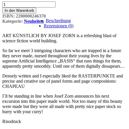
ART
KÜNSTLICH
In den Warenkorb
#2
ISBN:
2200000246370
Menge
Beschreibung
Kategorie:
Neuheiten
Rezensionen (0)
ART KÜNSTLICH BY JOSEF ZORN is a refreshing blast of
science fiction world building.
So far we meet 3 intriguing characters who are trapped in a future
they never made, nursed throughout their young lives by the
supreme Artificial Intelligence „BASIS“ that runs things for them,
apparently pretty smoothly. Until one of them digitally dissapears…
Densely written and I especially liked the RASTERPUNKTE and
precise and creative use of panel forms and page compositions:
CHAPEAU
I´ll be standing in line when Josef Zorn announces his next
excursion into this paper made world. Not too many of this beauty
were made but they were all made with pretty nice paper stock so
hurry with your curry!
Risodruck