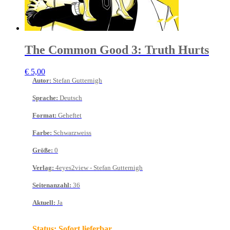
The Common Good 3: Truth Hurts
€
5,00
Autor
:
Stefan Gutternigh
Sprache
:
Deutsch
Format
:
Geheftet
Farbe
:
Schwarzweiss
Größe
:
0
Verlag
:
4eyes2view - Stefan Gutternigh
Seitenanzahl
:
36
Aktuell
:
Ja
Status:
Sofort lieferbar