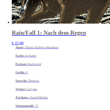
Rain/Fall 1: Nach dem Regen
€
22,00
Autor
:
Daniel Andrew Wunderer
Farbe
:
In Farbe
Format
:
Kartoniert
Größe
:
0
Sprache
:
Deutsch
Verlag
:
Catyarn
Zeichner
:
Arnulf Rödler
Seitenanzahl
:
72