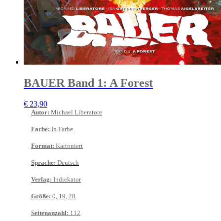
BAUER Band 1: A Forest
€
23,90
Autor
:
Michael Liberatore
Farbe
:
In Farbe
Format
:
Kartoniert
Sprache
:
Deutsch
Verlag
:
Indiekator
Größe
:
0, 19, 28
Seitenanzahl
:
112