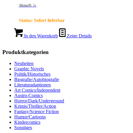
Aktuell
:
Ja
Status:
Sofort lieferbar
In den Warenkorb
Zeige Details
Produktkategorien
Neuheiten
Graphic Novels
Politik/Historisches
Biografie/Autobiografie
Literaturadaptionen
Art Comics/Independent
Austro-Comics
Horror/Dark/Underground
Krimis/Thriller/Action
Fantasy/Science Fiction
Humor/Cartoons
Kindercomics
Sonstiges