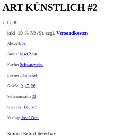
ART KÜNSTLICH #2
€
15,00
inkl. 10 % MwSt.
zzgl.
Versandkosten
Aktuell
:
Ja
Autor
:
Josef Zorn
Farbe
:
Schwarzweiss
Format
:
Geheftet
Größe
:
0
,
17
,
26
Seitenanzahl
:
32
Sprache
:
Deutsch
Verlag
:
Josef Zorn
Status:
Sofort lieferbar