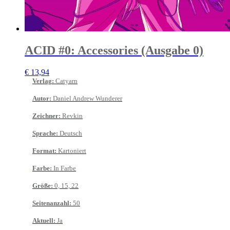
ACID #0: Accessories (Ausgabe 0)
€
13,94
Verlag
:
Catyarn
Autor
:
Daniel Andrew Wunderer
Zeichner
:
Revkin
Sprache
:
Deutsch
Format
:
Kartoniert
Farbe
:
In Farbe
Größe
:
0, 15, 22
Seitenanzahl
:
50
Aktuell
:
Ja