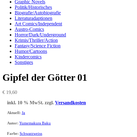
Graphic Novels
Politik/Historisches
Biografie/Autobiografie
Literaturadaptionen
Art Comics/Independent
Austro-Comics
Horror/Dark/Underground
Krimis/Thriller/Action
Fantasy/Science Fiction
Humor/Cartoons
Kindercomics
Sonstiges
Gipfel der Götter 01
€
19,60
inkl. 10 % MwSt.
zzgl.
Versandkosten
Aktuell
:
Ja
Autor
:
Yumemakura Baku
Farbe
:
Schwarzweiss