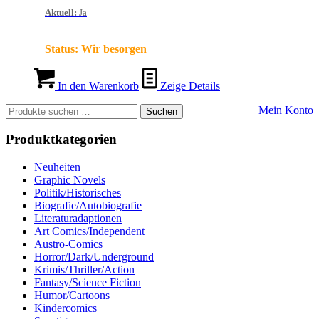
Aktuell
:
Ja
Status:
Wir besorgen
In den Warenkorb
Zeige Details
Suchen
Mein Konto
Suchen
nach:
Produktkategorien
Neuheiten
Graphic Novels
Politik/Historisches
Biografie/Autobiografie
Literaturadaptionen
Art Comics/Independent
Austro-Comics
Horror/Dark/Underground
Krimis/Thriller/Action
Fantasy/Science Fiction
Humor/Cartoons
Kindercomics