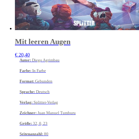
Mit leeren Augen
€
20,40
Autor
:
Diego Agrimbau
Farbe
:
In Farbe
Format
:
Gebunden
Sprache
:
Deutsch
Verlag
:
Splitter-Verlag
Zeichner
:
Juan Manuel Tumburu
Größe
:
32, 0, 23
Seitenanzahl
:
80