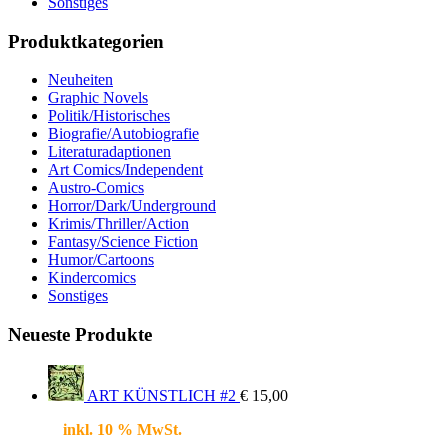
Sonstiges
Produktkategorien
Neuheiten
Graphic Novels
Politik/Historisches
Biografie/Autobiografie
Literaturadaptionen
Art Comics/Independent
Austro-Comics
Horror/Dark/Underground
Krimis/Thriller/Action
Fantasy/Science Fiction
Humor/Cartoons
Kindercomics
Sonstiges
Neueste Produkte
ART KÜNSTLICH #2
€
15,00
inkl. 10 % MwSt.