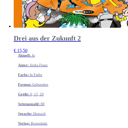
Drei aus der Zukunft 2
€
15,50
Aktuell
:
Ja
Autor
:
Aisha Franz
Farbe
:
In Farbe
Format
:
Gebunden
Größe
:
0, 15, 20
Seitenanzahl
:
88
Sprache
:
Deutsch
Verlag
:
Reprodukt