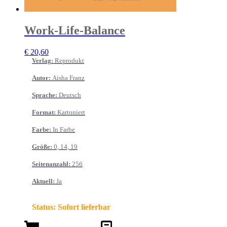
Work-Life-Balance
€
20,60
Verlag
:
Reprodukt
Autor
:
Aisha Franz
Sprache
:
Deutsch
Format
:
Kartoniert
Farbe
:
In Farbe
Größe
:
0, 14, 19
Seitenanzahl
:
256
Aktuell
:
Ja
Status:
Sofort lieferbar