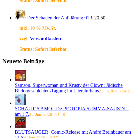
Status:
Sofort lieferbar
Der Schatten der Aufklärung 01
€
20,50
inkl. 10 % MwSt.
zzgl.
Versandkosten
Status:
Sofort lieferbar
Neueste Beiträge
Samson, Superwoman und Krusty der Clown: Jüdische
Bildergeschichten-Tagung im Literaturhaus
2. Juli 2026 - 14:15
SCHAUT´S AMOI: De PICTOPIA SUMMA-SAUS´N is
am 1.7.
25. Juni 2026 - 14:48
BLUTSAUGER: Comic-Release mit André Breinbauer am
11.6.
9. Juni 2026 - 10:57