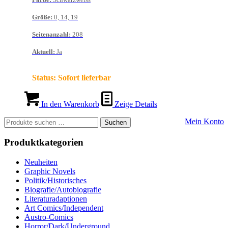
Größe
:
0, 14, 19
Seitenanzahl
:
208
Aktuell
:
Ja
Status:
Sofort lieferbar
In den Warenkorb
Zeige Details
Suchen
Mein Konto
Suchen
nach:
Produktkategorien
Neuheiten
Graphic Novels
Politik/Historisches
Biografie/Autobiografie
Literaturadaptionen
Art Comics/Independent
Austro-Comics
Horror/Dark/Underground