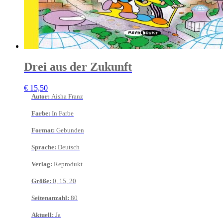
Drei aus der Zukunft
€
15,50
Autor
:
Aisha Franz
Farbe
:
In Farbe
Format
:
Gebunden
Sprache
:
Deutsch
Verlag
:
Reprodukt
Größe
:
0, 15, 20
Seitenanzahl
:
80
Aktuell
:
Ja