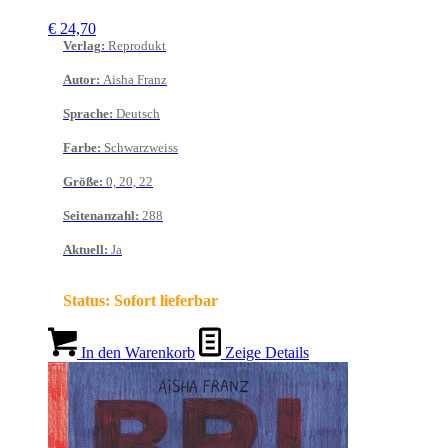
€
24,70
Verlag
:
Reprodukt
Autor
:
Aisha Franz
Sprache
:
Deutsch
Farbe
:
Schwarzweiss
Größe
:
0, 20, 22
Seitenanzahl
:
288
Aktuell
:
Ja
Status:
Sofort lieferbar
In den Warenkorb
Zeige Details