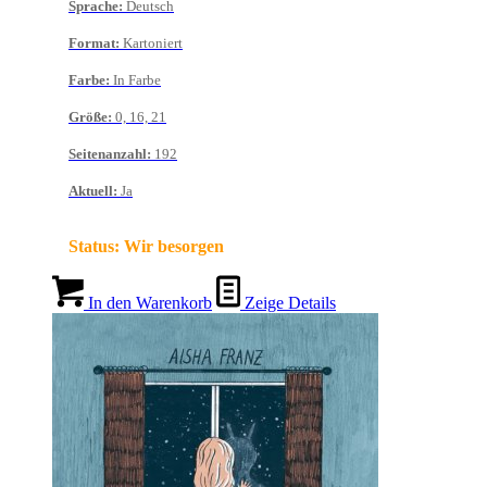
Sprache
:
Deutsch
Format
:
Kartoniert
Farbe
:
In Farbe
Größe
:
0, 16, 21
Seitenanzahl
:
192
Aktuell
:
Ja
Status:
Wir besorgen
In den Warenkorb
Zeige Details