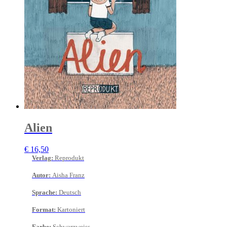
Alien
€
16,50
Verlag
:
Reprodukt
Autor
:
Aisha Franz
Sprache
:
Deutsch
Format
:
Kartoniert
Farbe
:
Schwarzweiss