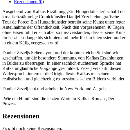
Rezensionen (0)
Kafka
Menge
Ausgehend von Kafkas Erzählung ‚Ein Hungerkünstler‘ schafft der
kroatisch-stämmige Comickünstler Danijel Zezelj eine grafische
Tour de Force: Ein Hungerkünstler betreibt seine Kunst unter reger
Anteilnahme der Öffentlichkeit. Nach den vorgesehenen 40 Tagen
ohne Essen fühlt er sich aber so missverstanden, dass er seine Kunst
fortsetzt – so lange bis sich niemand mehr für ihn interessiert und er
in einem Käfig vergessen wird.
Danijel Zezeljs Seitenlayout und der kontrastreiche Stil sind wie
geschaffen, um die besondere Stimmung von Kafkas Erzählungen
in Bilder zu übertragen. In einer sachlich-nüchternen Sprache hat
Kafka unglaubliche Vorgänge geschildert. Zezelj verstärkt diesen
Widerspruch, indem er die Originaltexte Kafkas mit seinen
realistischen und gleichzeitig expressionistischen Bildern verbindet.
Danijel Zezelj lebt und arbeitet in New York und Zagreb.
‚Wie ein Hund‘ sind die letzten Worte in Kafkas Roman ‚Der
Prozess‘.
Rezensionen
Es gibt noch keine Rezensionen.