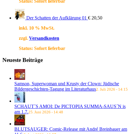
Status:
Sofort lieferbar
Der Schatten der Aufklärung 01
€
20,50
inkl. 10 % MwSt.
zzgl.
Versandkosten
Status:
Sofort lieferbar
Neueste Beiträge
Samson, Superwoman und Krusty der Clown: Jüdische
Bildergeschichten-Tagung im Literaturhaus
2. Juli 2026 - 14:15
SCHAUT´S AMOI: De PICTOPIA SUMMA-SAUS´N is
am 1.7.
25. Juni 2026 - 14:48
BLUTSAUGER: Comic-Release mit André Breinbauer am