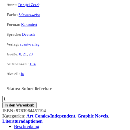
Autor
:
Danijel Zezelj
Farbe
:
Schwarzweiss
Format
:
Kartoniert
Sprache
:
Deutsch
Verlag
:
avant-verlag
Größe
:
0
,
21
,
28
Seitenanzahl
:
104
Aktuell
:
Ja
Status:
Sofort lieferbar
Wie
ein
In den Warenkorb
Hund.
ISBN:
9783964451194
Nach
Kategorien:
Art Comics/Independent
,
Graphic Novels
,
Texten
Literaturadaptionen
von
Beschreibung
Franz