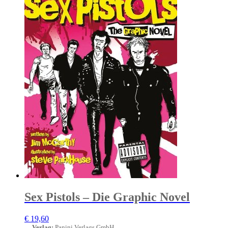
Sex Pistols – Die Graphic Novel
€
19,60
Verlag
:
Panini Verlags GmbH