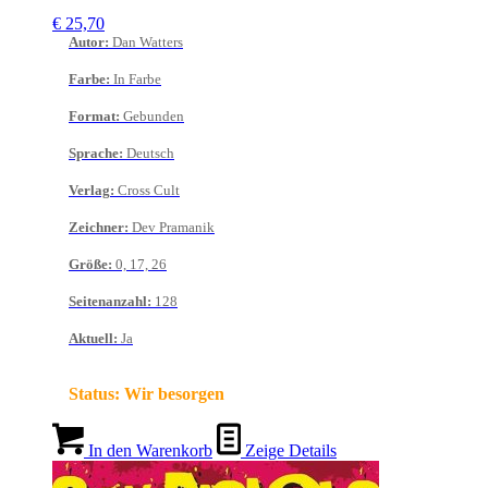
€
25,70
Autor
:
Dan Watters
Farbe
:
In Farbe
Format
:
Gebunden
Sprache
:
Deutsch
Verlag
:
Cross Cult
Zeichner
:
Dev Pramanik
Größe
:
0, 17, 26
Seitenanzahl
:
128
Aktuell
:
Ja
Status:
Wir besorgen
In den Warenkorb
Zeige Details