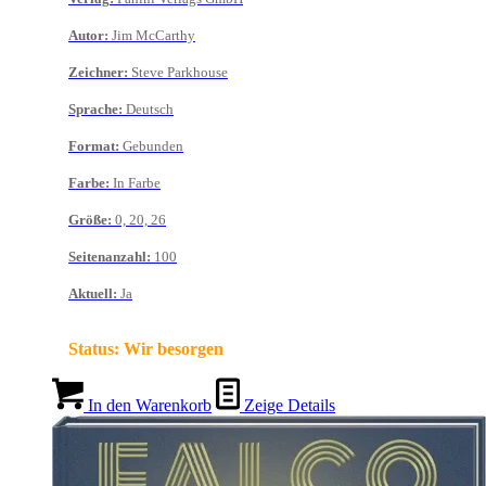
Autor
:
Jim McCarthy
Zeichner
:
Steve Parkhouse
Sprache
:
Deutsch
Format
:
Gebunden
Farbe
:
In Farbe
Größe
:
0, 20, 26
Seitenanzahl
:
100
Aktuell
:
Ja
Status:
Wir besorgen
In den Warenkorb
Zeige Details