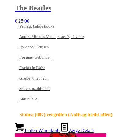
The Beatles
€
25,00
Verlag
:
bahoe books
Autor
:
Michels Mabel, Gaet ´s, Diverse
Sprache
:
Deutsch
Format
:
Gebunden
Farbe
:
In Farbe
Größe
:
0, 20, 27
Seitenanzahl
:
224
Aktuell
:
Ja
Status:
(007) vergriffen (Auftrag bleibt offen)
In den Warenkorb
Zeige Details