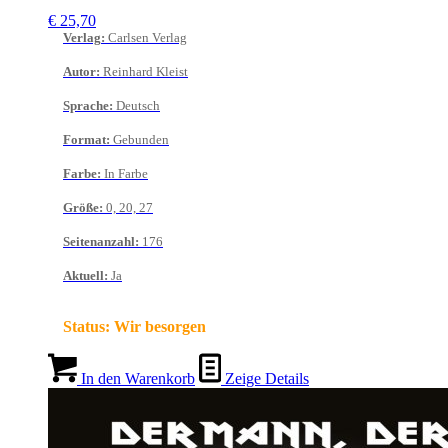
€
25,70
Verlag
:
Carlsen Verlag
Autor
:
Reinhard Kleist
Sprache
:
Deutsch
Format
:
Gebunden
Farbe
:
In Farbe
Größe
:
0, 20, 27
Seitenanzahl
:
176
Aktuell
:
Ja
Status:
Wir besorgen
In den Warenkorb
Zeige Details