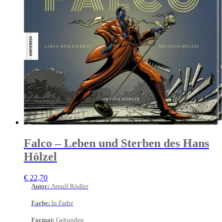
Falco – Leben und Sterben des Hans
Hölzel
€
22,70
Autor
:
Arnulf Rödler
Farbe
:
In Farbe
Format
:
Gebunden