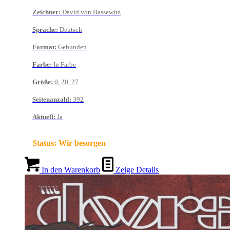
Zeichner
:
David von Bassewitz
Sprache
:
Deutsch
Format
:
Gebunden
Farbe
:
In Farbe
Größe
:
0, 20, 27
Seitenanzahl
:
392
Aktuell
:
Ja
Status:
Wir besorgen
In den Warenkorb
Zeige Details