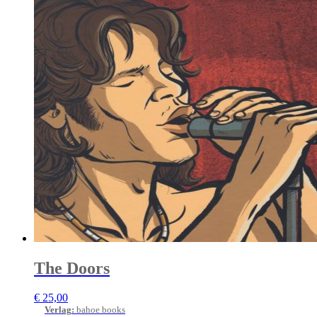
The Doors
€
25,00
Verlag
:
bahoe books