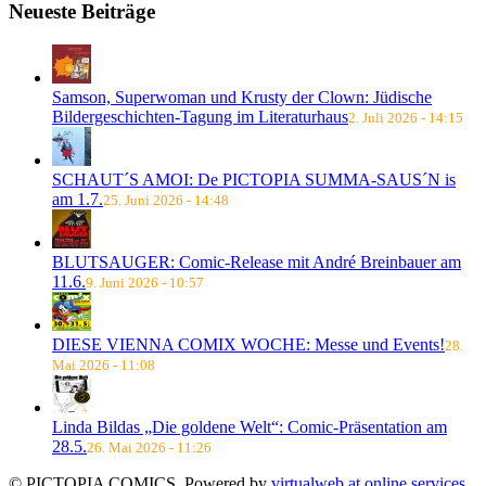
Neueste Beiträge
Samson, Superwoman und Krusty der Clown: Jüdische
Bildergeschichten-Tagung im Literaturhaus
2. Juli 2026 - 14:15
SCHAUT´S AMOI: De PICTOPIA SUMMA-SAUS´N is
am 1.7.
25. Juni 2026 - 14:48
BLUTSAUGER: Comic-Release mit André Breinbauer am
11.6.
9. Juni 2026 - 10:57
DIESE VIENNA COMIX WOCHE: Messe und Events!
28.
Mai 2026 - 11:08
Linda Bildas „Die goldene Welt“: Comic-Präsentation am
28.5.
26. Mai 2026 - 11:26
© PICTOPIA COMICS. Powered by
virtualweb.at online services