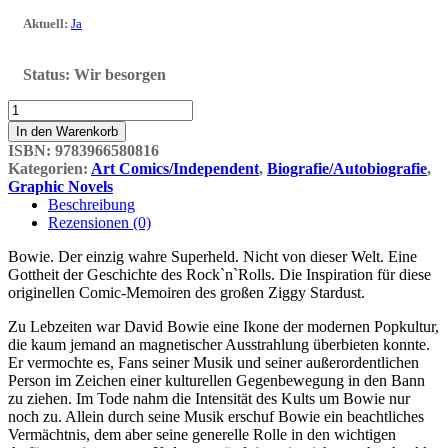
Aktuell
:
Ja
Status:
Wir besorgen
BOWIE:
Sternenstaub,
In den Warenkorb
Strahlenkanonen
ISBN:
9783966580816
und
Kategorien:
Art Comics/Independent
,
Biografie/Autobiografie
,
Tagträume
Graphic Novels
Menge
Beschreibung
Rezensionen (0)
Bowie. Der einzig wahre Superheld. Nicht von dieser Welt. Eine
Gottheit der Geschichte des Rock`n`Rolls. Die Inspiration für diese
originellen Comic-Memoiren des großen Ziggy Stardust.
Zu Lebzeiten war David Bowie eine Ikone der modernen Popkultur,
die kaum jemand an magnetischer Ausstrahlung überbieten konnte.
Er vermochte es, Fans seiner Musik und seiner außerordentlichen
Person im Zeichen einer kulturellen Gegenbewegung in den Bann
zu ziehen. Im Tode nahm die Intensität des Kults um Bowie nur
noch zu. Allein durch seine Musik erschuf Bowie ein beachtliches
Vermächtnis, dem aber seine generelle Rolle in den wichtigen