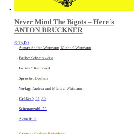
Never Mind The Bigots – Here´s
ANTON BRUCKNER
€
15,00
Autor
:
Andrea Wittmann, Michael Wittmann
Farbe
:
Schwarzweiss
Format
:
Kartoniert
Sprache
:
Deutsch
Verlag
:
Andrea und Michael Wittmann
Größe
:
0, 21, 30
Seitenanzahl
:
70
Aktuell
:
Ja