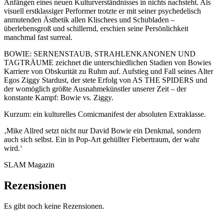
Anfängen eines neuen Kulturverständnisses in nichts nachsteht. Als
visuell erstklassiger Performer trotzte er mit seiner psychedelisch
anmutenden Ästhetik allen Klischees und Schubladen –
überlebensgroß und schillernd, erschien seine Persönlichkeit
manchmal fast surreal.
BOWIE: SERNENSTAUB, STRAHLENKANONEN UND
TAGTRÄUME zeichnet die unterschiedlichen Stadien von Bowies
Karriere von Obskurität zu Ruhm auf. Aufstieg und Fall seines Alter
Egos Ziggy Stardust, der stete Erfolg von AS THE SPIDERS und
der womöglich größte Ausnahmekünstler unserer Zeit – der
konstante Kampf: Bowie vs. Ziggy.
Kurzum: ein kulturelles Comicmanifest der absoluten Extraklasse.
‚Mike Allred setzt nicht nur David Bowie ein Denkmal, sondern
auch sich selbst. Ein in Pop-Art gehüllter Fiebertraum, der wahr
wird.‘
SLAM Magazin
Rezensionen
Es gibt noch keine Rezensionen.