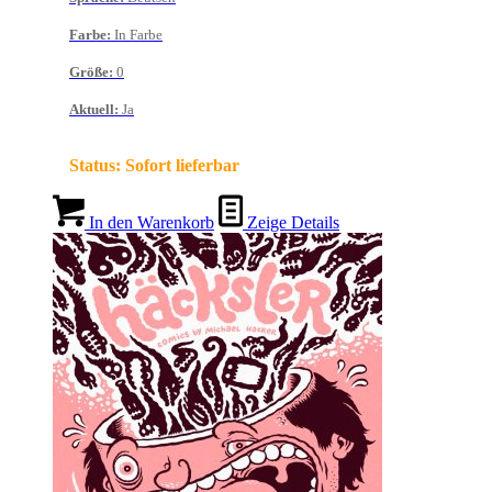
Farbe
:
In Farbe
Größe
:
0
Aktuell
:
Ja
Status:
Sofort lieferbar
In den Warenkorb
Zeige Details