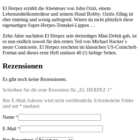
El Herpez erzählt die Abenteuer von John Oziri, einem
Lebensmittelkontrolleur und seinem Hund Bobby. Oziris Alltag ist
eher eintönig und wenig aufregend. Wären da nicht plötzlich diese
eigenartigen Super-Herpes-Tentakel-Lippen …
Zehn Jahre nachdem El Herpez sein dreiseitiges Mini-Debüt gab, ist
es nun endlich soweit für den ersten Teil von Michael Hacker´s
neuer Comicserie. El Herpez erscheint im klassichen US-Comicheft-
Format und dieses erste Heft umfasst 40 (!) farbige Seiten.
Rezensionen
Es gibt noch keine Rezensionen.
Schreiben Sie die erste Rezension für „EL HERPEZ 1“
Ihre E-Mail-Adresse wird nicht veröffentlicht.
Erforderliche Felder
sind mit
*
markiert
Name
*
E-Mail
*
Ihre Bewertung
*