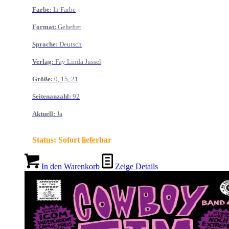
Farbe
:
In Farbe
Format
:
Geheftet
Sprache
:
Deutsch
Verlag
:
Fay Linda Jussel
Größe
:
0, 15, 21
Seitenanzahl
:
92
Aktuell
:
Ja
Status:
Sofort lieferbar
In den Warenkorb
Zeige Details