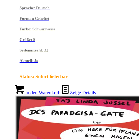
Sprache
:
Deutsch
Format
:
Geheftet
Farbe
:
Schwarzweiss
Größe
:
0
Seitenanzahl
:
32
Aktuell
:
Ja
Status:
Sofort lieferbar
In den Warenkorb
Zeige Details