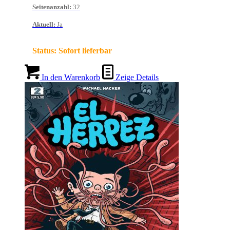
Seitenanzahl
:
32
Aktuell
:
Ja
Status:
Sofort lieferbar
In den Warenkorb
Zeige Details