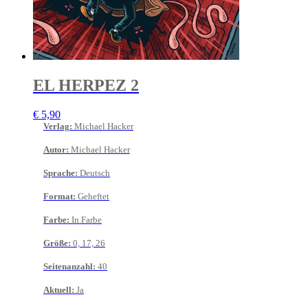
EL HERPEZ 2
€
5,90
Verlag
:
Michael Hacker
Autor
:
Michael Hacker
Sprache
:
Deutsch
Format
:
Geheftet
Farbe
:
In Farbe
Größe
:
0, 17, 26
Seitenanzahl
:
40
Aktuell
:
Ja