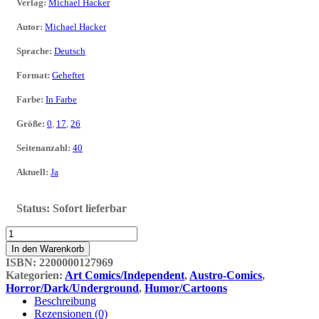
Verlag
:
Michael Hacker
Autor
:
Michael Hacker
Sprache
:
Deutsch
Format
:
Geheftet
Farbe
:
In Farbe
Größe
:
0
,
17
,
26
Seitenanzahl
:
40
Aktuell
:
Ja
Status:
Sofort lieferbar
EL
HERPEZ
In den Warenkorb
1
ISBN:
2200000127969
Menge
Kategorien:
Art Comics/Independent
,
Austro-Comics
,
Horror/Dark/Underground
,
Humor/Cartoons
Beschreibung
Rezensionen (0)