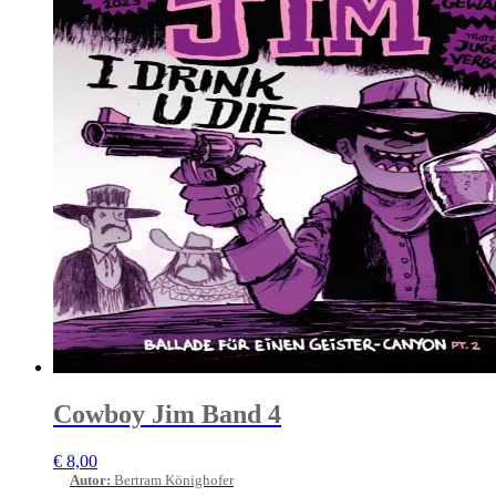
Cowboy Jim Band 4
€
8,00
Autor
:
Bertram Könighofer