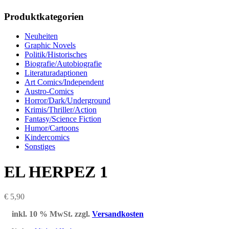
Produktkategorien
Neuheiten
Graphic Novels
Politik/Historisches
Biografie/Autobiografie
Literaturadaptionen
Art Comics/Independent
Austro-Comics
Horror/Dark/Underground
Krimis/Thriller/Action
Fantasy/Science Fiction
Humor/Cartoons
Kindercomics
Sonstiges
EL HERPEZ 1
€
5,90
inkl. 10 % MwSt.
zzgl.
Versandkosten