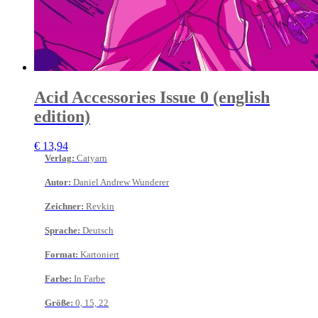
Acid Accessories Issue 0 (english
edition)
€
13,94
Verlag
:
Catyarn
Autor
:
Daniel Andrew Wunderer
Zeichner
:
Revkin
Sprache
:
Deutsch
Format
:
Kartoniert
Farbe
:
In Farbe
Größe
:
0, 15, 22