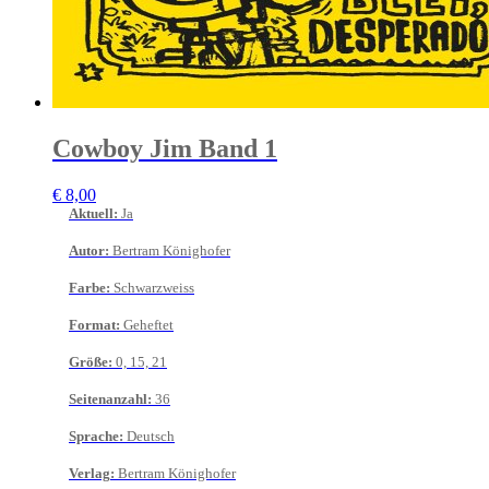
Cowboy Jim Band 1
€
8,00
Aktuell
:
Ja
Autor
:
Bertram Könighofer
Farbe
:
Schwarzweiss
Format
:
Geheftet
Größe
:
0, 15, 21
Seitenanzahl
:
36
Sprache
:
Deutsch
Verlag
:
Bertram Könighofer