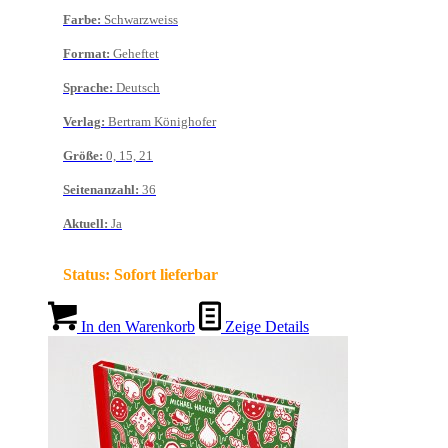
Farbe
:
Schwarzweiss
Format
:
Geheftet
Sprache
:
Deutsch
Verlag
:
Bertram Könighofer
Größe
:
0, 15, 21
Seitenanzahl
:
36
Aktuell
:
Ja
Status:
Sofort lieferbar
In den Warenkorb
Zeige Details