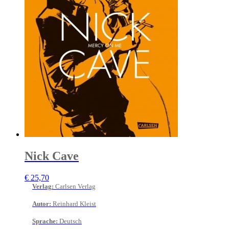
Nick Cave
€
25,70
Verlag
:
Carlsen Verlag
Autor
:
Reinhard Kleist
Sprache
:
Deutsch