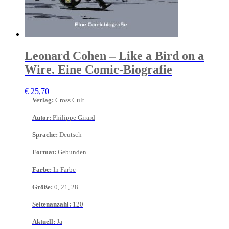
Leonard Cohen – Like a Bird on a
Wire. Eine Comic-Biografie
€
25,70
Verlag
:
Cross Cult
Autor
:
Philippe Girard
Sprache
:
Deutsch
Format
:
Gebunden
Farbe
:
In Farbe
Größe
:
0, 21, 28
Seitenanzahl
:
120
Aktuell
:
Ja