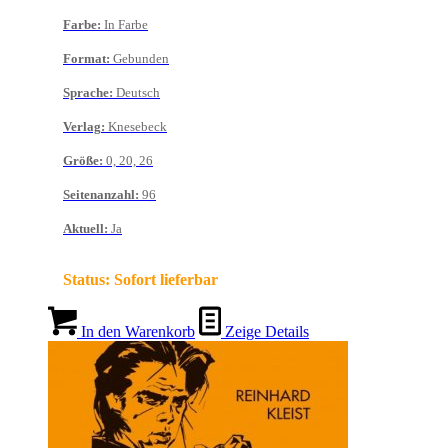
Farbe
:
In Farbe
Format
:
Gebunden
Sprache
:
Deutsch
Verlag
:
Knesebeck
Größe
:
0, 20, 26
Seitenanzahl
:
96
Aktuell
:
Ja
Status:
Sofort lieferbar
In den Warenkorb
Zeige Details