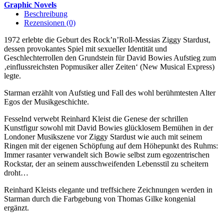
Ziggy
Graphic Novels
Stardust
Beschreibung
Years
Rezensionen (0)
Menge
1972 erlebte die Geburt des Rock’n’Roll-Messias Ziggy Stardust,
dessen provokantes Spiel mit sexueller Identität und
Geschlechterrollen den Grundstein für David Bowies Aufstieg zum
‚einflussreichsten Popmusiker aller Zeiten‘ (New Musical Express)
legte.
Starman erzählt von Aufstieg und Fall des wohl berühmtesten Alter
Egos der Musikgeschichte.
Fesselnd verwebt Reinhard Kleist die Genese der schrillen
Kunstfigur sowohl mit David Bowies glücklosem Bemühen in der
Londoner Musikszene vor Ziggy Stardust wie auch mit seinem
Ringen mit der eigenen Schöpfung auf dem Höhepunkt des Ruhms:
Immer rasanter verwandelt sich Bowie selbst zum egozentrischen
Rockstar, der an seinem ausschweifenden Lebensstil zu scheitern
droht…
Reinhard Kleists elegante und treffsichere Zeichnungen werden in
Starman durch die Farbgebung von Thomas Gilke kongenial
ergänzt.