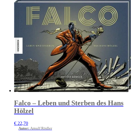
Falco – Leben und Sterben des Hans
Hölzel
€
22,70
Autor
:
Arnulf Rödler