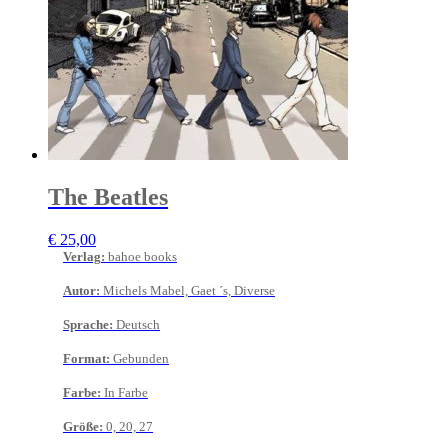
The Beatles
€
25,00
Verlag
:
bahoe books
Autor
:
Michels Mabel, Gaet ´s, Diverse
Sprache
:
Deutsch
Format
:
Gebunden
Farbe
:
In Farbe
Größe
:
0, 20, 27