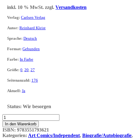
inkl. 10 % MwSt.
zzgl.
Versandkosten
Verlag
:
Carlsen Verlag
Autor
:
Reinhard Kleist
Sprache
:
Deutsch
Format
:
Gebunden
Farbe
:
In Farbe
Größe
:
0
,
20
,
27
Seitenanzahl
:
176
Aktuell
:
Ja
Status:
Wir besorgen
Starman
-
In den Warenkorb
David
ISBN:
9783551793621
Bowie's
Kategorien:
Art Comics/Independent
,
Biografie/Autobiografie
,