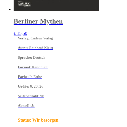
Berliner Mythen
€
15,50
Verlag
:
Carlsen Verlag
Autor
:
Reinhard Kleist
Sprache
:
Deutsch
Format
:
Kartoniert
Farbe
:
In Farbe
Größe
:
0, 20, 26
Seitenanzahl
:
96
Aktuell
:
Ja
Status:
Wir besorgen