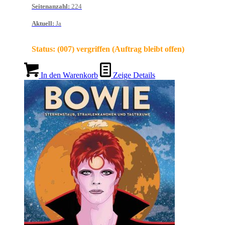
Seitenanzahl
:
224
Aktuell
:
Ja
Status:
(007) vergriffen (Auftrag bleibt offen)
In den Warenkorb
Zeige Details