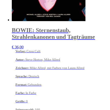
BOWIE: Sternenstaub,
Strahlenkanonen und Tagträume
€
36,00
Verlag
:
Cross Cult
Autor
:
Steve Horton, Mike Allred
Zeichner
:
Mike Allred, mit Farben von Laura Allred
Sprache
:
Deutsch
Format
:
Gebunden
Farbe
:
In Farbe
Größe
:
0
Seitenanzahl
:
160