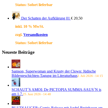
Status:
Sofort lieferbar
Der Schatten der Aufklärung 01
€
20,50
inkl. 10 % MwSt.
zzgl.
Versandkosten
Status:
Sofort lieferbar
Neueste Beiträge
Samson, Superwoman und Krusty der Clown: Jüdische
Bildergeschichten-Tagung im Literaturhaus
2. Juli 2026 - 14:15
SCHAUT´S AMOI: De PICTOPIA SUMMA-SAUS´N is
am 1.7.
25. Juni 2026 - 14:48
BLUTSAUGER: Comic-Release mit André Breinbauer am