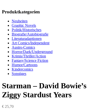
Produktkategorien
Neuheiten
Graphic Novels
Politik/Historisches
Biografie/Autobiografie
Literaturadaptionen
Art Comics/Independent
Austro-Comics
Horror/Dark/Underground
Krimis/Thriller/Action
Fantasy/Science Fiction
Humor/Cartoons
Kindercomics
Sonstiges
Starman – David Bowie’s
Ziggy Stardust Years
€
25,70