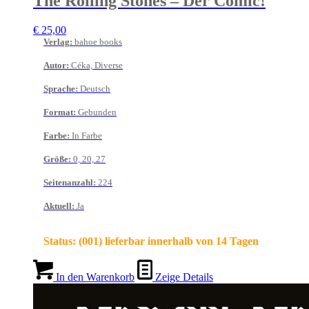
The Rolling Stones – Der Comic!
€
25,00
Verlag
:
bahoe books
Autor
:
Céka, Diverse
Sprache
:
Deutsch
Format
:
Gebunden
Farbe
:
In Farbe
Größe
:
0, 20, 27
Seitenanzahl
:
224
Aktuell
:
Ja
Status:
(001) lieferbar innerhalb von 14 Tagen
In den Warenkorb
Zeige Details