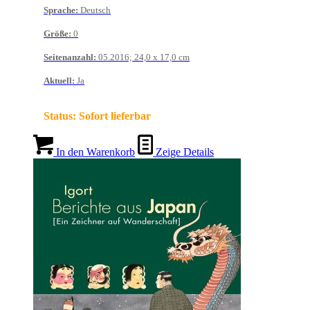
Sprache
:
Deutsch
Größe
:
0
Seitenanzahl
:
05.2016; 24,0 x 17,0 cm
Aktuell
:
Ja
Status:
Sofort lieferbar
In den Warenkorb
Zeige Details