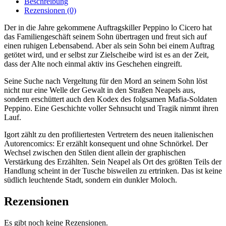
Beschreibung
Menge
Rezensionen (0)
Der in die Jahre gekommene Auftragskiller Peppino lo Cicero hat
das Familiengeschäft seinem Sohn übertragen und freut sich auf
einen ruhigen Lebensabend. Aber als sein Sohn bei einem Auftrag
getötet wird, und er selbst zur Zielscheibe wird ist es an der Zeit,
dass der Alte noch einmal aktiv ins Geschehen eingreift.
Seine Suche nach Vergeltung für den Mord an seinem Sohn löst
nicht nur eine Welle der Gewalt in den Straßen Neapels aus,
sondern erschüttert auch den Kodex des folgsamen Mafia-Soldaten
Peppino. Eine Geschichte voller Sehnsucht und Tragik nimmt ihren
Lauf.
Igort zählt zu den profiliertesten Vertretern des neuen italienischen
Autorencomics: Er erzählt konsequent und ohne Schnörkel. Der
Wechsel zwischen den Stilen dient allein der graphischen
Verstärkung des Erzählten. Sein Neapel als Ort des größten Teils der
Handlung scheint in der Tusche bisweilen zu ertrinken. Das ist keine
südlich leuchtende Stadt, sondern ein dunkler Moloch.
Rezensionen
Es gibt noch keine Rezensionen.