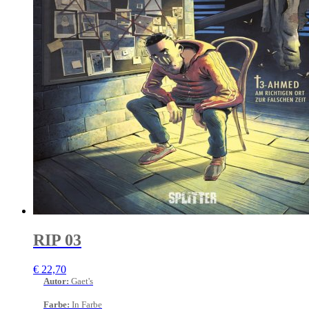
RIP 03
€
22,70
Autor
:
Gaet's
Farbe
:
In Farbe