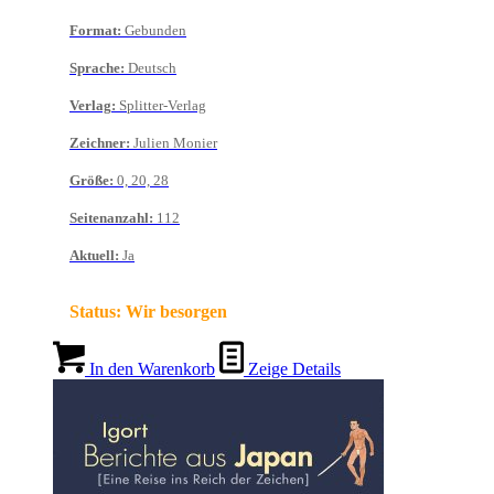
Format
:
Gebunden
Sprache
:
Deutsch
Verlag
:
Splitter-Verlag
Zeichner
:
Julien Monier
Größe
:
0, 20, 28
Seitenanzahl
:
112
Aktuell
:
Ja
Status:
Wir besorgen
In den Warenkorb
Zeige Details