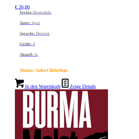
€
26,80
Verlag
:
Reprodukt
Autor
:
Igort
Sprache
:
Deutsch
Größe
:
0
Aktuell
:
Ja
Status:
Sofort lieferbar
In den Warenkorb
Zeige Details