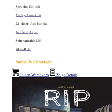
Sprache
:
Deutsch
Verlag
:
Cross Cult
Zeichner
:
Asaf Hanuka
Größe
:
0, 17, 26
Seitenanzahl
:
136
Aktuell
:
Ja
Status:
Wir besorgen
In den Warenkorb
Zeige Details