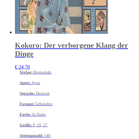
Kokoro: Der verborgene Klang der
Dinge
€
24,70
Verlag
:
Reprodukt
Autor
:
Igort
Sprache
:
Deutsch
Format
:
Gebunden
Farbe
:
In Farbe
Größe
:
0, 19, 27
Seitenanzahl
:
140