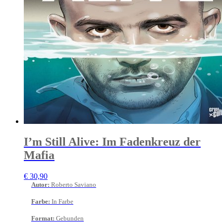
I’m Still Alive: Im Fadenkreuz der
Mafia
€
30,90
Autor
:
Roberto Saviano
Farbe
:
In Farbe
Format
:
Gebunden