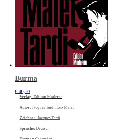
Burma
€
40,10
Verlag
:
Edition Moderne
Autor
:
Jacques Tardi, Léo Malet
Zeichner
:
Jacques Tardi
Sprache
:
Deutsch
Format
:
Gebunden