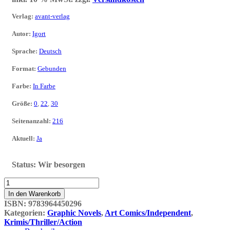
Verlag
:
avant-verlag
Autor
:
Igort
Sprache
:
Deutsch
Format
:
Gebunden
Farbe
:
In Farbe
Größe
:
0
,
22
,
30
Seitenanzahl
:
216
Aktuell
:
Ja
Status:
Wir besorgen
5
ist
In den Warenkorb
die
ISBN:
9783964450296
perfekte
Kategorien:
Graphic Novels
,
Art Comics/Independent
,
Zahl
Krimis/Thriller/Action
Deluxe