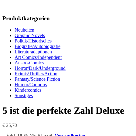
Produktkategorien
Neuheiten
Graphic Novels
Politik/Historisches
Biografie/Autobiografie
Literaturadaptionen
Art Comics/Independent
Austro-Comics
Horror/Dark/Underground
Krimis/Thriller/Action
Fantasy/Science Fiction
Humor/Cartoons
Kindercomics
Sonstiges
5 ist die perfekte Zahl Deluxe
€
25,70
inkl. 10 % MwSt.
zzgl.
Versandkosten