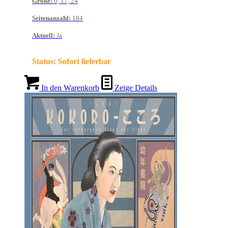
Größe
:
0, 17, 24
Seitenanzahl
:
184
Aktuell
:
Ja
Status:
Sofort lieferbar
In den Warenkorb
Zeige Details