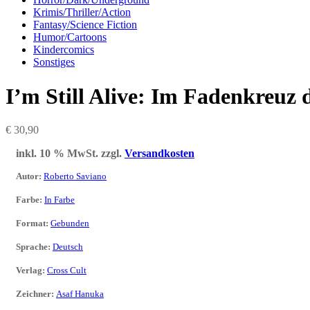
Krimis/Thriller/Action
Fantasy/Science Fiction
Humor/Cartoons
Kindercomics
Sonstiges
I’m Still Alive: Im Fadenkreuz 
€
30,90
inkl. 10 % MwSt.
zzgl.
Versandkosten
Autor
:
Roberto Saviano
Farbe
:
In Farbe
Format
:
Gebunden
Sprache
:
Deutsch
Verlag
:
Cross Cult
Zeichner
:
Asaf Hanuka