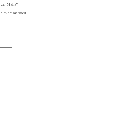
 der Mafia“
nd mit
*
markiert