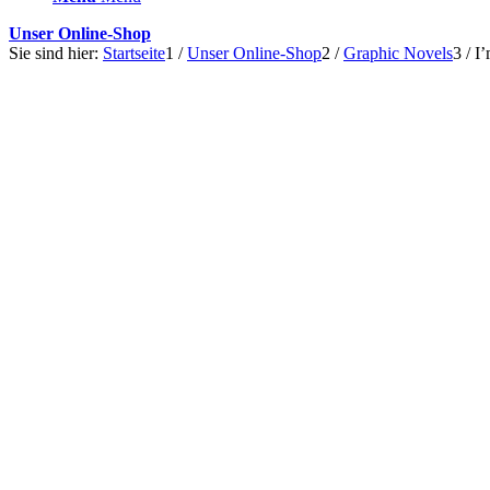
Unser Online-Shop
Sie sind hier:
Startseite
1
/
Unser Online-Shop
2
/
Graphic Novels
3
/
I’