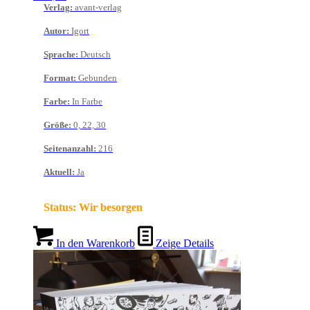
Verlag
:
avant-verlag
Autor
:
Igort
Sprache
:
Deutsch
Format
:
Gebunden
Farbe
:
In Farbe
Größe
:
0, 22, 30
Seitenanzahl
:
216
Aktuell
:
Ja
Status:
Wir besorgen
In den Warenkorb
Zeige Details