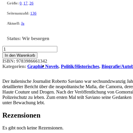
Größe
:
0
,
17
,
26
Seitenanzahl
:
136
Aktuell
:
Ja
Status:
Wir besorgen
I'm
Still
In den Warenkorb
Alive:
ISBN:
9783986661342
Im
Kategorien:
Graphic Novels
,
Politik/Historisches
,
Biografie/Autob
Fadenkreuz
der
Mafia
Der italienische Journalist Roberto Saviano war sechsundzwanzig Jah
Menge
detaillierter Bericht über die neapolitanische Mafia, die Camorra, de
Haute Couture und Drogen. Nach der Veröffentlichung von Gomorrah w
Polizeischutz zu leben. Zum ersten Mal teilt Saviano seine Gedanke
unter Bewachung lebt.
Rezensionen
Es gibt noch keine Rezensionen.