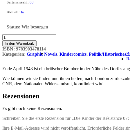
Seitenanzahl
:
60
Aktuell
:
Ja
Status:
Wir besorgen
Die
Kinder
In den Warenkorb
der
ISBN:
9783903478114
Résistance
B
Kategorien:
Graphic Novels
,
Kindercomics
,
Politik/Historisches
07:
R
Vom
Himmel
Ende April 1943 ist ein britischer Bomber in der Nähe des Dorfes ab
gefallen
Menge
Wie können wir sie finden und ihnen helfen, nach London zurückzuke
CNR, dem Nationalen Widerstandsrat, koordiniert wird.
Rezensionen
Es gibt noch keine Rezensionen.
Schreiben Sie die erste Rezension für „Die Kinder der Résistance 0
Ihre E-Mail-Adresse wird nicht veröffentlicht.
Erforderliche Felder si