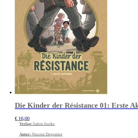
Die Kinder der Résistance 01: Erste A
€
16,00
Verlag
:
bahoe books
Autor
:
Vincent Dugomier