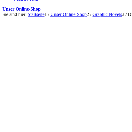
Unser Online-Shop
Sie sind hier:
Startseite
1
/
Unser Online-Shop
2
/
Graphic Novels
3
/
Di