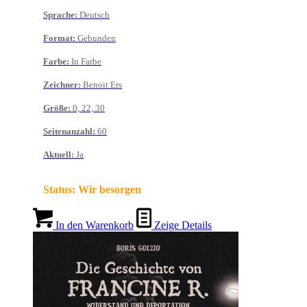
Sprache
:
Deutsch
Format
:
Gebunden
Farbe
:
In Farbe
Zeichner
:
Benoit Ers
Größe
:
0, 22, 30
Seitenanzahl
:
60
Aktuell
:
Ja
Status:
Wir besorgen
In den Warenkorb
Zeige Details