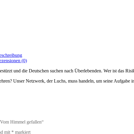
eschreibung
ezensionen (0)
gestürzt und die Deutschen suchen nach Überlebenden. Wer ist das Risi
hren? Unser Netzwerk, der Luchs, muss handeln, um seine Aufgabe in 
7: Vom Himmel gefallen“
nd mit
*
markiert