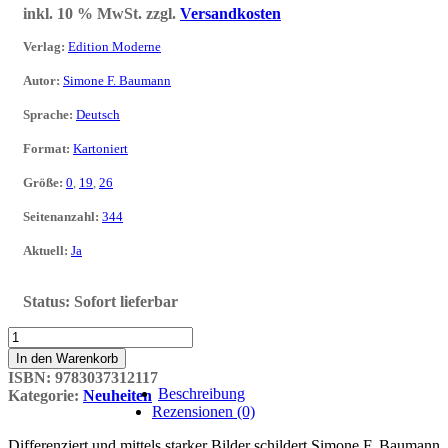
inkl. 10 % MwSt.
zzgl.
Versandkosten
Verlag
:
Edition Moderne
Autor
:
Simone F. Baumann
Sprache
:
Deutsch
Format
:
Kartoniert
Größe
:
0
,
19
,
26
Seitenanzahl
:
344
Aktuell
:
Ja
Status:
Sofort lieferbar
Zwang
Menge
In den Warenkorb
ISBN:
9783037312117
Beschreibung
Kategorie:
Neuheiten
Rezensionen (0)
Differenziert und mittels starker Bilder schildert Simone F. Baumann