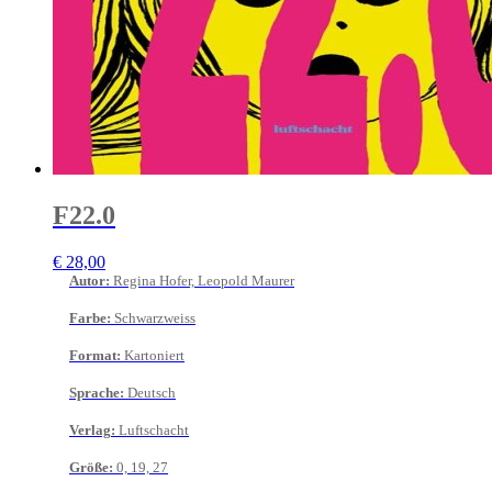
F22.0
€
28,00
Autor
:
Regina Hofer, Leopold Maurer
Farbe
:
Schwarzweiss
Format
:
Kartoniert
Sprache
:
Deutsch
Verlag
:
Luftschacht
Größe
:
0, 19, 27