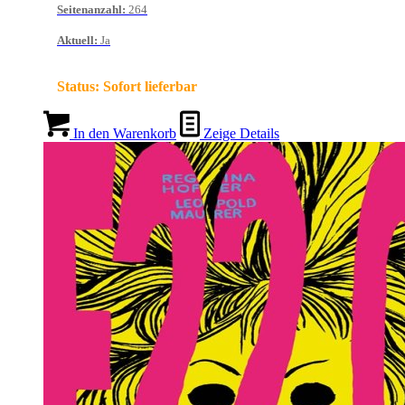
Seitenanzahl
:
264
Aktuell
:
Ja
Status:
Sofort lieferbar
In den Warenkorb
Zeige Details