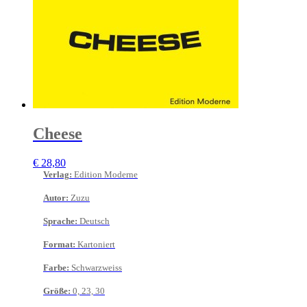
Cheese
€
28,80
Verlag
:
Edition Moderne
Autor
:
Zuzu
Sprache
:
Deutsch
Format
:
Kartoniert
Farbe
:
Schwarzweiss
Größe
:
0, 23, 30