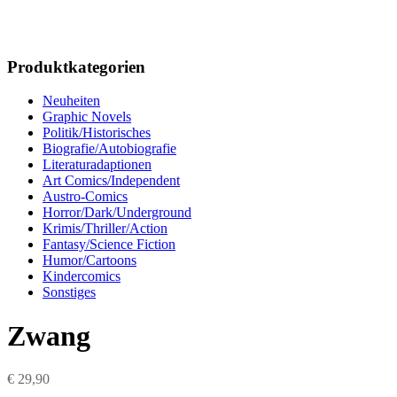
Produktkategorien
Neuheiten
Graphic Novels
Politik/Historisches
Biografie/Autobiografie
Literaturadaptionen
Art Comics/Independent
Austro-Comics
Horror/Dark/Underground
Krimis/Thriller/Action
Fantasy/Science Fiction
Humor/Cartoons
Kindercomics
Sonstiges
Zwang
€
29,90