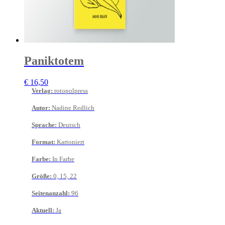
Paniktotem
€
16,50
Verlag
:
rotopolpress
Autor
:
Nadine Redlich
Sprache
:
Deutsch
Format
:
Kartoniert
Farbe
:
In Farbe
Größe
:
0, 15, 22
Seitenanzahl
:
96
Aktuell
:
Ja