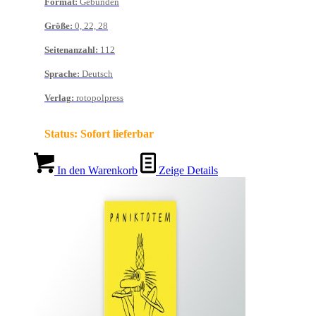
Format
:
Gebunden
Größe
:
0, 22, 28
Seitenanzahl
:
112
Sprache
:
Deutsch
Verlag
:
rotopolpress
Status:
Sofort lieferbar
In den Warenkorb
Zeige Details