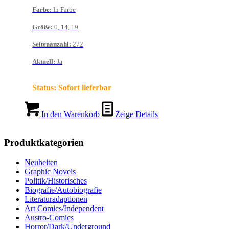
Farbe
:
In Farbe
Größe
:
0, 14, 19
Seitenanzahl
:
272
Aktuell
:
Ja
Status:
Sofort lieferbar
In den Warenkorb
Zeige Details
Produktkategorien
Neuheiten
Graphic Novels
Politik/Historisches
Biografie/Autobiografie
Literaturadaptionen
Art Comics/Independent
Austro-Comics
Horror/Dark/Underground