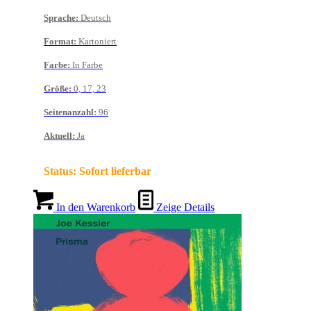
Sprache
:
Deutsch
Format
:
Kartoniert
Farbe
:
In Farbe
Größe
:
0, 17, 23
Seitenanzahl
:
96
Aktuell
:
Ja
Status:
Sofort lieferbar
In den Warenkorb
Zeige Details