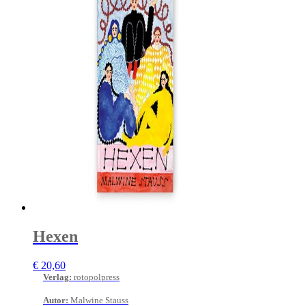
Hexen
€
20,60
Verlag
:
rotopolpress
Autor
:
Malwine Stauss