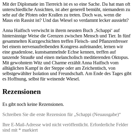
Mit der Diplomatie im Tierreich ist es so eine Sache. Da hat man oft
unterschiedliche Ansichten, ist aber generell bemüht, niemandem zu
sehr auf die Pfoten oder Krallen zu treten. Doch was, wenn die
Maus ein Rassist ist? Und das Wiesel so verdammt lecker aussieht?
Anna Haifisch verwischt in ihrem neusten Buch ‚Schappi‘ auf
hintersinnige Weise die Grenzen zwischen Mensch und Tier. In fünf
gesammelten Kurzgeschichten treffen Fleisch- und Pflanzenfresser
bei einem nervenaufreibenden Kongress aufeinander, lernen wir
eine gnadenlose, kunstsammelnde Echse kennen, treffen auf
tanzende Strauße und einen melancholisch meditierenden Oktopus.
Mit gewohntem Witz und Charme erzählt Anna Haifisch vom
alltäglichen Kampf in der Steppe oder am Zeichentisch, von
selbstgewählter Isolation und Freundschaft. Am Ende des Tages gibt
es Hoffnung, selbst für weinende Wiesel.
Rezensionen
Es gibt noch keine Rezensionen.
Schreiben Sie die erste Rezension für „Schappi (Neuausgabe)“
Ihre E-Mail-Adresse wird nicht veröffentlicht.
Erforderliche Felder
sind mit
*
markiert