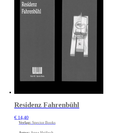
Residenz Fahrenbühl
€
14,40
Verlag
:
Spector Books
Autor
:
Anna Haifisch