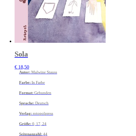
Sola
€
18,50
Autor
:
Malwine Stauss
Farbe
:
In Farbe
Format
:
Gebunden
Sprache
:
Deutsch
Verlag
:
rotopolpress
Größe
:
0, 17, 24
Seitenanzahl
:
44