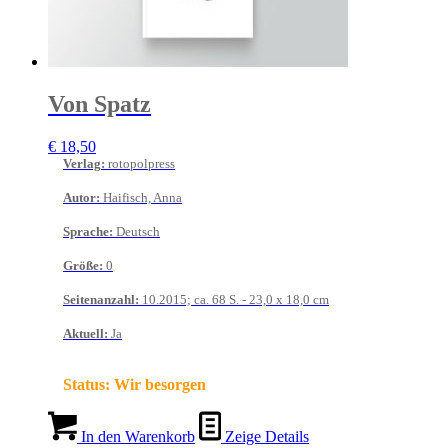
Von Spatz
€
18,50
Verlag
:
rotopolpress
Autor
:
Haifisch, Anna
Sprache
:
Deutsch
Größe
:
0
Seitenanzahl
:
10.2015; ca. 68 S. - 23,0 x 18,0 cm
Aktuell
:
Ja
Status:
Wir besorgen
In den Warenkorb
Zeige Details