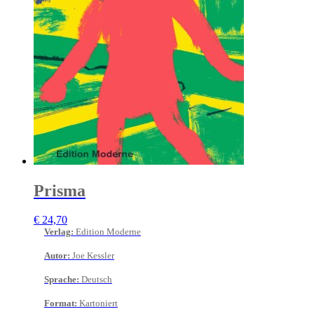
Prisma
€
24,70
Verlag
:
Edition Moderne
Autor
:
Joe Kessler
Sprache
:
Deutsch
Format
:
Kartoniert