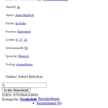
Aktuell
:
Ja
Autor
:
Anna Haifisch
Farbe
:
In Farbe
Format
:
Kartoniert
Größe
:
0
,
17
,
22
Seitenanzahl
:
92
Sprache
:
Deutsch
Verlag
:
rotopolpress
Status:
Sofort lieferbar
Schappi
(Neuausgabe)
In den Warenkorb
Menge
ISBN:
9783964510693
Beschreibung
Kategorie:
Neuheiten
Rezensionen (0)