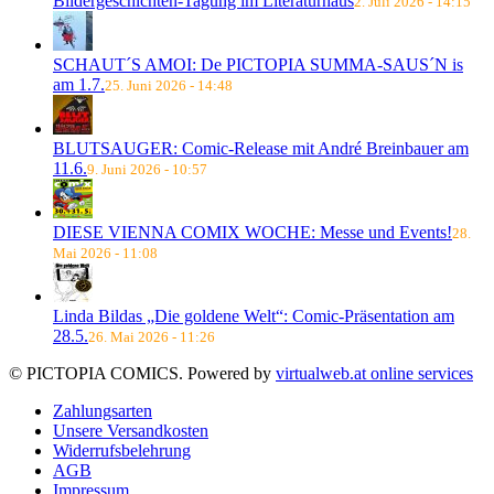
Bildergeschichten-Tagung im Literaturhaus
2. Juli 2026 - 14:15
SCHAUT´S AMOI: De PICTOPIA SUMMA-SAUS´N is
am 1.7.
25. Juni 2026 - 14:48
BLUTSAUGER: Comic-Release mit André Breinbauer am
11.6.
9. Juni 2026 - 10:57
DIESE VIENNA COMIX WOCHE: Messe und Events!
28.
Mai 2026 - 11:08
Linda Bildas „Die goldene Welt“: Comic-Präsentation am
28.5.
26. Mai 2026 - 11:26
© PICTOPIA COMICS. Powered by
virtualweb.at online services
Zahlungsarten
Unsere Versandkosten
Widerrufsbelehrung
AGB
Impressum