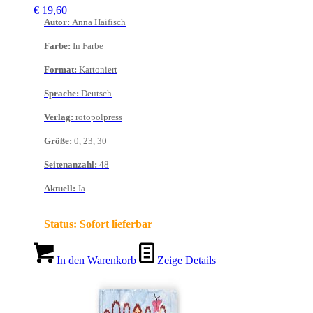
€
19,60
Autor
:
Anna Haifisch
Farbe
:
In Farbe
Format
:
Kartoniert
Sprache
:
Deutsch
Verlag
:
rotopolpress
Größe
:
0, 23, 30
Seitenanzahl
:
48
Aktuell
:
Ja
Status:
Sofort lieferbar
In den Warenkorb
Zeige Details