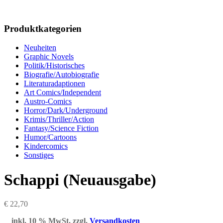
Produktkategorien
Neuheiten
Graphic Novels
Politik/Historisches
Biografie/Autobiografie
Literaturadaptionen
Art Comics/Independent
Austro-Comics
Horror/Dark/Underground
Krimis/Thriller/Action
Fantasy/Science Fiction
Humor/Cartoons
Kindercomics
Sonstiges
Schappi (Neuausgabe)
€
22,70
inkl. 10 % MwSt.
zzgl.
Versandkosten