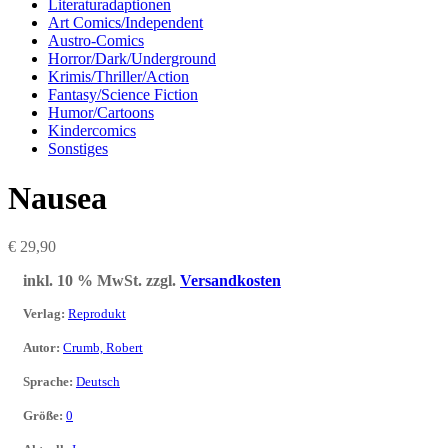
Literaturadaptionen
Art Comics/Independent
Austro-Comics
Horror/Dark/Underground
Krimis/Thriller/Action
Fantasy/Science Fiction
Humor/Cartoons
Kindercomics
Sonstiges
Nausea
€
29,90
inkl. 10 % MwSt.
zzgl.
Versandkosten
Verlag
:
Reprodukt
Autor
:
Crumb, Robert
Sprache
:
Deutsch
Größe
:
0