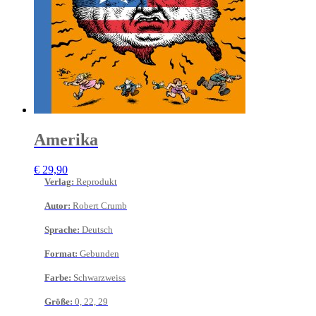
Amerika
€
29,90
Verlag
:
Reprodukt
Autor
:
Robert Crumb
Sprache
:
Deutsch
Format
:
Gebunden
Farbe
:
Schwarzweiss
Größe
:
0, 22, 29