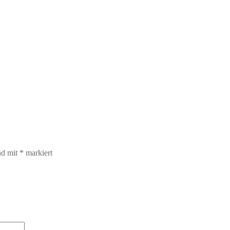
nd mit
*
markiert