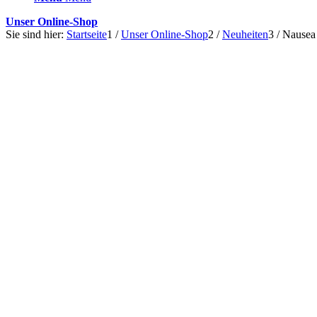
Unser Online-Shop
Sie sind hier:
Startseite
1
/
Unser Online-Shop
2
/
Neuheiten
3
/
Nausea