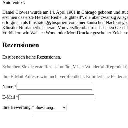
Autorentext:
Daniel Clowes wurde am 14. April 1961 in Chicago geboren und studi
erschien das erste Heft der Reihe „Eightball“, die über zwanzig Ausga
erfolgreich als Illustrator.§§Inspiriert von amerikanischen Nachkr
Künstler Nordamerikas heran. Von verstörend-surrealistischen Gesch
Vorbildern wie Wallace Wood oder Mort Drucker geschulter Zeichens
Rezensionen
Es gibt noch keine Rezensionen.
Schreiben Sie die erste Rezension für „Mister Wonderful (Reprodukt)
Ihre E-Mail-Adresse wird nicht veröffentlicht.
Erforderliche Felder si
Name
*
E-Mail
*
Ihre Bewertung
*