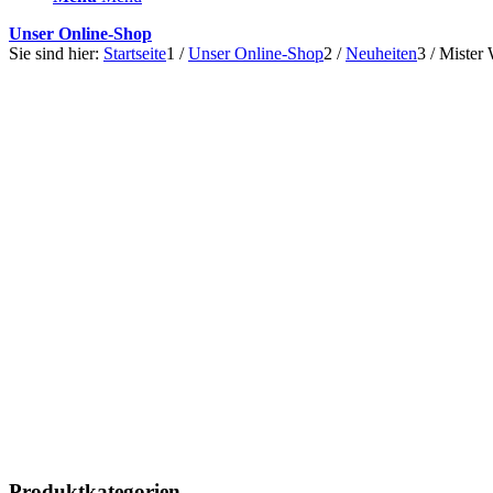
Unser Online-Shop
Sie sind hier:
Startseite
1
/
Unser Online-Shop
2
/
Neuheiten
3
/
Mister 
Produktkategorien