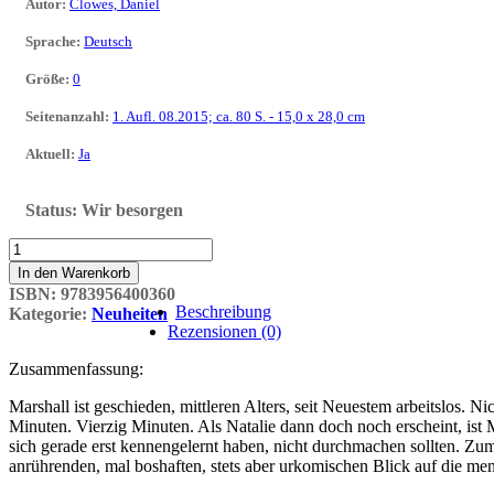
Autor
:
Clowes, Daniel
Sprache
:
Deutsch
Größe
:
0
Seitenanzahl
:
1. Aufl. 08.2015; ca. 80 S. - 15,0 x 28,0 cm
Aktuell
:
Ja
Status:
Wir besorgen
Mister
Wonderful
In den Warenkorb
(Reprodukt)
ISBN:
9783956400360
Menge
Beschreibung
Kategorie:
Neuheiten
Rezensionen (0)
Zusammenfassung:
Marshall ist geschieden, mittleren Alters, seit Neuestem arbeitslos.
Minuten. Vierzig Minuten. Als Natalie dann doch noch erscheint, ist
sich gerade erst kennengelernt haben, nicht durchmachen sollten. Zu
anrührenden, mal boshaften, stets aber urkomischen Blick auf die me