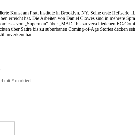
erte Kunst am Pratt Institute in Brooklyn, NY. Seine erste Heftserie 
ben erreicht hat. Die Arbeiten von Daniel Clowes sind in mehrere Sprac
iegscomics – von „Superman“ über „MAD“ bis zu verschiedenen EC-Comi
ichten über Satire bis zu suburbanen Coming-of-Age Stories decken se
til unverkennbar.
“
nd mit
*
markiert