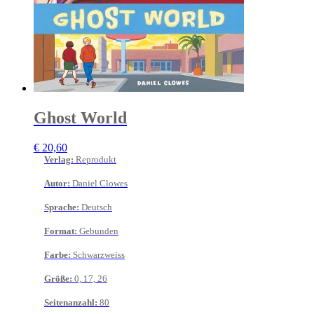
Ghost World
€
20,60
Verlag
:
Reprodukt
Autor
:
Daniel Clowes
Sprache
:
Deutsch
Format
:
Gebunden
Farbe
:
Schwarzweiss
Größe
:
0, 17, 26
Seitenanzahl
:
80