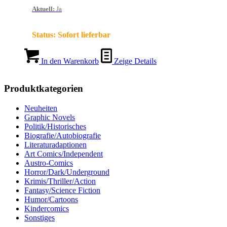
Aktuell
:
Ja
Status:
Sofort lieferbar
In den Warenkorb
Zeige Details
Produktkategorien
Neuheiten
Graphic Novels
Politik/Historisches
Biografie/Autobiografie
Literaturadaptionen
Art Comics/Independent
Austro-Comics
Horror/Dark/Underground
Krimis/Thriller/Action
Fantasy/Science Fiction
Humor/Cartoons
Kindercomics
Sonstiges