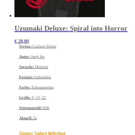
Uzumaki Deluxe: Spiral into Horror
€
28,80
Verlag
:
Carlsen Verlag
Autor
:
Junji Ito
Sprache
:
Deutsch
Format
:
Gebunden
Farbe
:
Schwarzweiss
Größe
:
0, 15, 22
Seitenanzahl
:
656
Aktuell
:
Ja
Status:
Sofort lieferbar