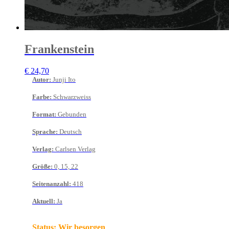
Frankenstein
€
24,70
Autor
:
Junji Ito
Farbe
:
Schwarzweiss
Format
:
Gebunden
Sprache
:
Deutsch
Verlag
:
Carlsen Verlag
Größe
:
0, 15, 22
Seitenanzahl
:
418
Aktuell
:
Ja
Status:
Wir besorgen