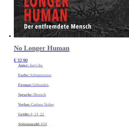
No Longer Human
€
32,90
Autor
:
Junji Ito
Farbe
:
Schwarzweiss
Format
:
Gebunden
Sprache
:
Deutsch
Verlag
:
Carlsen Verlag
Größe
:
0, 15, 22
Seitenanzahl
:
624