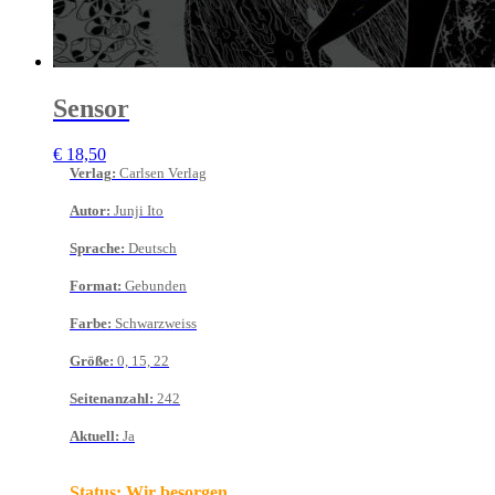
Sensor
€
18,50
Verlag
:
Carlsen Verlag
Autor
:
Junji Ito
Sprache
:
Deutsch
Format
:
Gebunden
Farbe
:
Schwarzweiss
Größe
:
0, 15, 22
Seitenanzahl
:
242
Aktuell
:
Ja
Status:
Wir besorgen