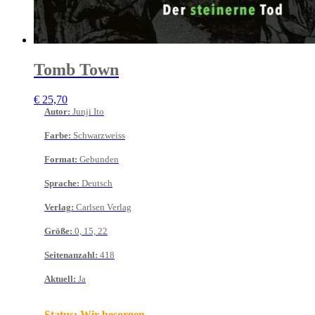
Tomb Town
€
25,70
Autor
:
Junji Ito
Farbe
:
Schwarzweiss
Format
:
Gebunden
Sprache
:
Deutsch
Verlag
:
Carlsen Verlag
Größe
:
0, 15, 22
Seitenanzahl
:
418
Aktuell
:
Ja
Status:
Wir besorgen