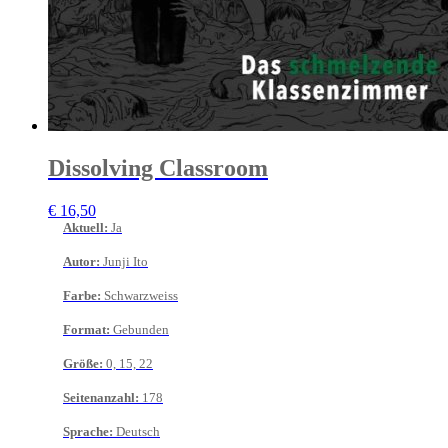
Dissolving Classroom
€
16,50
Aktuell
:
Ja
Autor
:
Junji Ito
Farbe
:
Schwarzweiss
Format
:
Gebunden
Größe
:
0, 15, 22
Seitenanzahl
:
178
Sprache
:
Deutsch