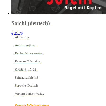
Soichi (deutsch)
€
25,70
Aktuell
:
Ja
Autor
:
Junji Ito
Farbe
:
Schwarzweiss
Format
:
Gebunden
Größe
:
0, 15, 22
Seitenanzahl
:
418
Sprache
:
Deutsch
Verlag
:
Carlsen Verlag
Status:
Wir besorgen