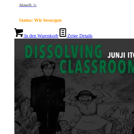
Aktuell
:
Ja
Status:
Wir besorgen
In den Warenkorb
Zeige Details