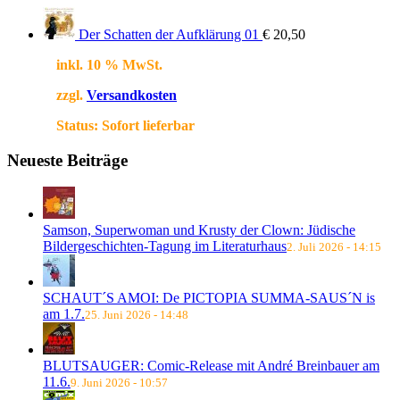
Der Schatten der Aufklärung 01
€
20,50
inkl. 10 % MwSt.
zzgl.
Versandkosten
Status:
Sofort lieferbar
Neueste Beiträge
Samson, Superwoman und Krusty der Clown: Jüdische
Bildergeschichten-Tagung im Literaturhaus
2. Juli 2026 - 14:15
SCHAUT´S AMOI: De PICTOPIA SUMMA-SAUS´N is
am 1.7.
25. Juni 2026 - 14:48
BLUTSAUGER: Comic-Release mit André Breinbauer am
11.6.
9. Juni 2026 - 10:57