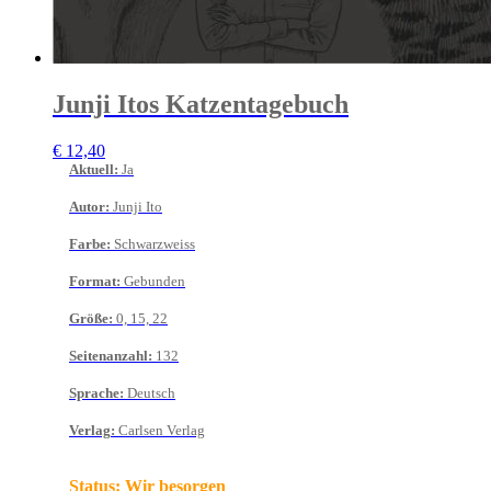
Junji Itos Katzentagebuch
€
12,40
Aktuell
:
Ja
Autor
:
Junji Ito
Farbe
:
Schwarzweiss
Format
:
Gebunden
Größe
:
0, 15, 22
Seitenanzahl
:
132
Sprache
:
Deutsch
Verlag
:
Carlsen Verlag
Status:
Wir besorgen