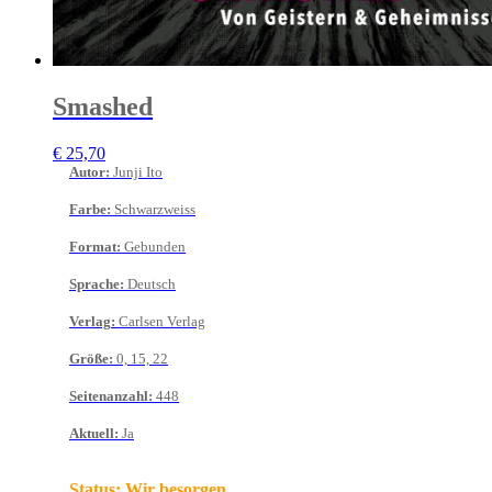
Smashed
€
25,70
Autor
:
Junji Ito
Farbe
:
Schwarzweiss
Format
:
Gebunden
Sprache
:
Deutsch
Verlag
:
Carlsen Verlag
Größe
:
0, 15, 22
Seitenanzahl
:
448
Aktuell
:
Ja
Status:
Wir besorgen