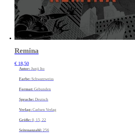
Remina
€
18,50
Autor
:
Junji Ito
Farbe
:
Schwarzweiss
Format
:
Gebunden
Sprache
:
Deutsch
Verlag
:
Carlsen Verlag
Größe
:
0, 15, 22
Seitenanzahl
:
256