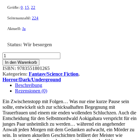
Größe
:
0
,
15
,
22
Seitenanzahl
:
224
Aktuell
:
Ja
Status:
Wir besorgen
The
Liminal
In den Warenkorb
Zone
ISBN:
9783551801265
2
Kategorien:
Fantasy/Science Fiction
,
Menge
Horror/Dark/Underground
Beschreibung
Rezensionen (0)
Ein Zwischenstopp mit Folgen… Was nur eine kurze Pause sein
sollte, entwickelt sich zur schicksalhaften Begegnung mit
Trauerfrauen und einem nie enden wollenden Schluchzen. Auch die
Entscheidung für den Selbstmordwald Aokigahara verspricht für ein
junges Paar unheimlich zu werden… während ein angehender
Anwalt jeden Morgen mit dem Gedanken aufwacht, ein Mörder zu
sein. In seinen aktuellen Geschichten brilliert der Meister wie