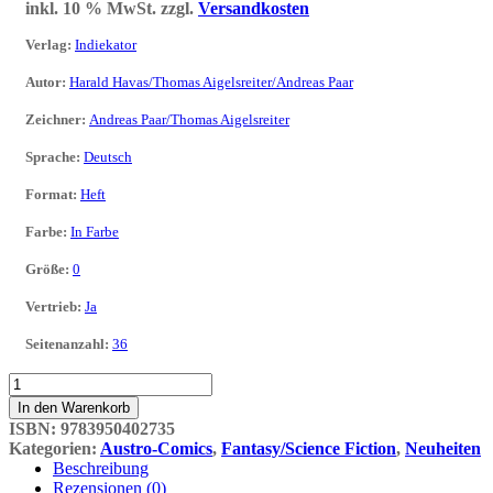
inkl. 10 % MwSt.
zzgl.
Versandkosten
Verlag
:
Indiekator
Autor
:
Harald Havas/Thomas Aigelsreiter/Andreas Paar
Zeichner
:
Andreas Paar/Thomas Aigelsreiter
Sprache
:
Deutsch
Format
:
Heft
Farbe
:
In Farbe
Größe
:
0
Vertrieb
:
Ja
Seitenanzahl
:
36
ASH
Austrian
In den Warenkorb
Superheroes
ISBN:
9783950402735
Heft
Kategorien:
Austro-Comics
,
Fantasy/Science Fiction
,
Neuheiten
Nr.
Beschreibung
01###Wiener
Rezensionen (0)