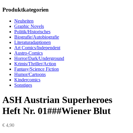
Produktkategorien
Neuheiten
Graphic Novels
Politik/Historisches
Biografie/Autobiografie
Literaturadaptionen
Art Comics/Independent
Austro-Comics
Horror/Dark/Underground
Krimis/Thriller/Action
Fantasy/Science Fiction
Humor/Cartoons
Kindercomics
Sonstiges
ASH Austrian Superheroes
Heft Nr. 01###Wiener Blut
€
4,90