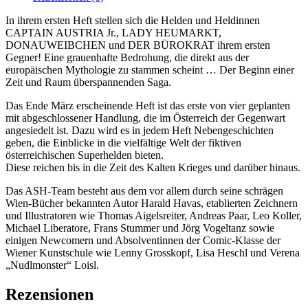
Blut
Menge
In ihrem ersten Heft stellen sich die Helden und Heldinnen
CAPTAIN AUSTRIA Jr., LADY HEUMARKT,
DONAUWEIBCHEN und DER BÜROKRAT ihrem ersten
Gegner! Eine grauenhafte Bedrohung, die direkt aus der
europäischen Mythologie zu stammen scheint … Der Beginn einer
Zeit und Raum überspannenden Saga.
Das Ende März erscheinende Heft ist das erste von vier geplanten
mit abgeschlossener Handlung, die im Österreich der Gegenwart
angesiedelt ist. Dazu wird es in jedem Heft Nebengeschichten
geben, die Einblicke in die vielfältige Welt der fiktiven
österreichischen Superhelden bieten.
Diese reichen bis in die Zeit des Kalten Krieges und darüber hinaus.
Das ASH-Team besteht aus dem vor allem durch seine schrägen
Wien-Bücher bekannten Autor Harald Havas, etablierten Zeichnern
und Illustratoren wie Thomas Aigelsreiter, Andreas Paar, Leo Koller,
Michael Liberatore, Frans Stummer und Jörg Vogeltanz sowie
einigen Newcomern und Absolventinnen der Comic-Klasse der
Wiener Kunstschule wie Lenny Grosskopf, Lisa Heschl und Verena
„Nudlmonster“ Loisl.
Rezensionen