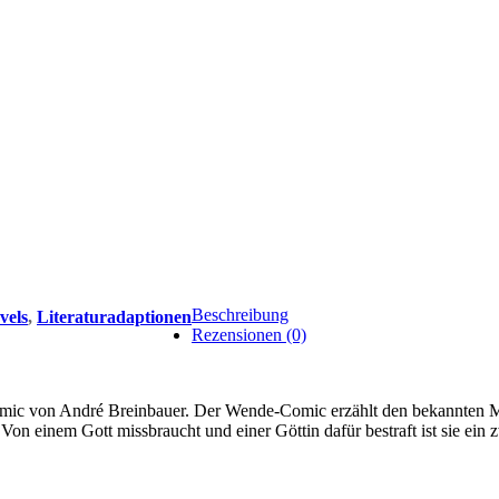
Beschreibung
vels
,
Literaturadaptionen
Rezensionen (0)
ic von André Breinbauer. Der Wende-Comic erzählt den bekannten Myth
on einem Gott missbraucht und einer Göttin dafür bestraft ist sie ein 