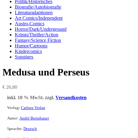
Politik/Historisches
Biografie/Autobiografie
Literaturadaptionen
Art Comics/Independent
Austro-Comics
Horror/Dark/Underground
Krimis/Thriller/Action
Fantasy/Science Fiction
Humor/Cartoons
Kindercomics
Sonstiges
Medusa und Perseus
€
26,80
inkl. 10 % MwSt.
zzgl.
Versandkosten
Verlag
:
Carlsen Verlag
Autor
:
André Breinbauer
Sprache
:
Deutsch