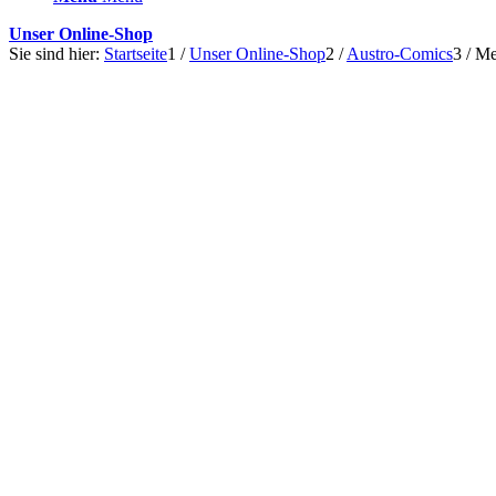
Unser Online-Shop
Sie sind hier:
Startseite
1
/
Unser Online-Shop
2
/
Austro-Comics
3
/
Me