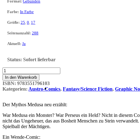
Format
:
Gebunden
Farbe
:
In Farbe
Größe
:
25
,
0
,
17
Seitenanzahl
:
288
Aktuell
:
Ja
Status:
Sofort lieferbar
Medusa
und
In den Warenkorb
Perseus
ISBN:
9783551796103
Menge
Kategorien:
Austro-Comics
,
Fantasy/Science Fiction
,
Graphic No
Der Mythos Medusa neu erzählt:
War Medusa ein Monster? War Perseus ein Held? Nicht in diesem Com
nicht das Ungeheuer, das aus Bosheit Menschen zu Stein verwandelt. V
Spielball der Mächtigen.
Ein Wende-Comic: