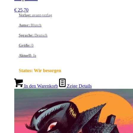
€
25,70
Verlag
:
avant-verlag
Autor
:
Blutch
Sprache
:
Deutsch
Größe
:
0
Aktuell
:
Ja
Status:
Wir besorgen
In den Warenkorb
Zeige Details