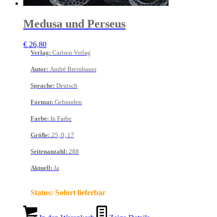
Medusa und Perseus
€
26,80
Verlag
:
Carlsen Verlag
Autor
:
André Breinbauer
Sprache
:
Deutsch
Format
:
Gebunden
Farbe
:
In Farbe
Größe
:
25, 0, 17
Seitenanzahl
:
288
Aktuell
:
Ja
Status:
Sofort lieferbar