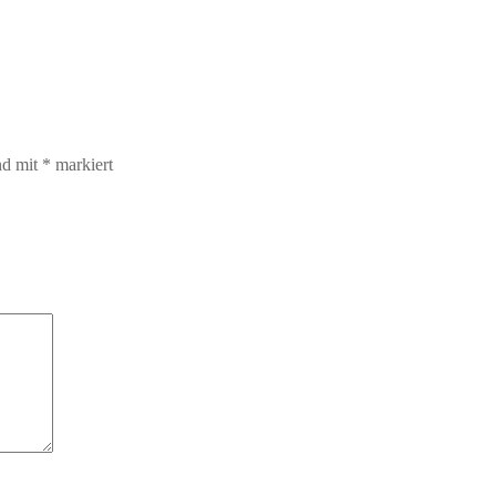
nd mit
*
markiert