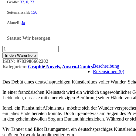
Größe
:
32
,
0
,
23
Seitenanzahl
:
156
Aktuell
:
Ja
Status:
Wir besorgen
Heart
of
In den Warenkorb
Gold
ISBN:
9783986662202
1
Beschreibung
Kategorien:
Graphic Novels
,
Austro-Comics
Menge
Rezensionen (0)
Das Debüt eines deutschsprachigen Künstlerduos voller Wunder, Sch
In einer französischen Kleinstadt wird ein wirklich ungewöhnlicher 
Leidenden, dass sie mit einer einzigen Berührung seiner Hände von 
Ionel, ein Pianist mit Albinismus, möchte sich der Wunder versprech
ein jähes Ende bereiten könnte. Doch irgendetwas am Segen des Prie
in den geheimnisvollen Sog um Dunant hineinziehen. Während er sich 
Viv Tanner und Eliot Baumgartner, ein deutschsprachiges Künstlerduo 
schönen Artwork komplimentiert wird.