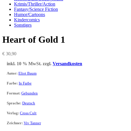
Krimis/Thriller/Action
Fantasy/Science Fiction
Humor/Cartoons
Kindercomics
Sonstiges
Heart of Gold 1
€
30,90
inkl. 10 % MwSt.
zzgl.
Versandkosten
Autor
:
Eliot Baum
Farbe
:
In Farbe
Format
:
Gebunden
Sprache
:
Deutsch
Verlag
:
Cross Cult
Zeichner
:
Viv Tanner