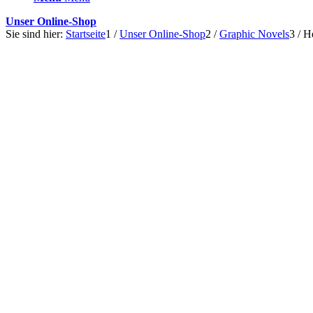
Unser Online-Shop
Sie sind hier:
Startseite
1
/
Unser Online-Shop
2
/
Graphic Novels
3
/
He