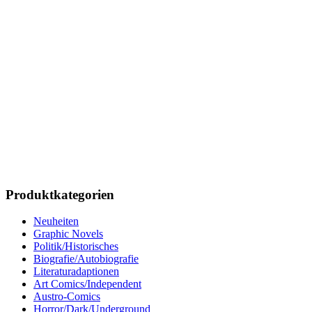
Produktkategorien
Neuheiten
Graphic Novels
Politik/Historisches
Biografie/Autobiografie
Literaturadaptionen
Art Comics/Independent
Austro-Comics
Horror/Dark/Underground