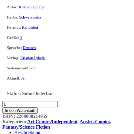
Autor
:
Kristian Ujhelji
Farbe
:
Schwarzweiss
Format
:
Kartoniert
Größe
:
0
Sprache
:
Deutsch
Verlag
:
Kristian Ujhelji
Seitenanzahl
:
76
Aktuell
:
Ja
Status:
Sofort lieferbar
At
The
In den Warenkorb
Night
ISBN:
2200000214959
Gate
Kategorien:
Art Comics/Independent
,
Austro-Comics
,
5:
Fantasy/Science Fiction
Lifting
Beschreibung