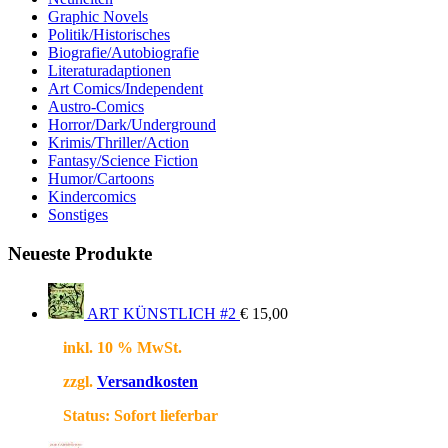
Graphic Novels
Politik/Historisches
Biografie/Autobiografie
Literaturadaptionen
Art Comics/Independent
Austro-Comics
Horror/Dark/Underground
Krimis/Thriller/Action
Fantasy/Science Fiction
Humor/Cartoons
Kindercomics
Sonstiges
Neueste Produkte
ART KÜNSTLICH #2
€
15,00
inkl. 10 % MwSt.
zzgl.
Versandkosten
Status:
Sofort lieferbar