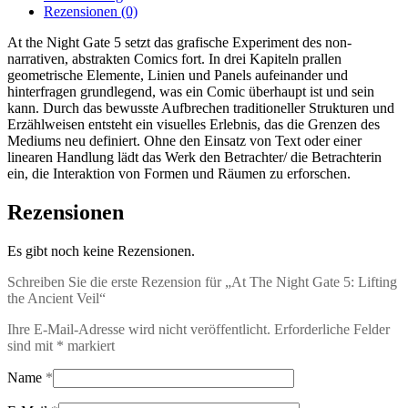
the
Rezensionen (0)
Ancient
Veil
At the Night Gate 5 setzt das grafische Experiment des non-
Menge
narrativen, abstrakten Comics fort. In drei Kapiteln prallen
geometrische Elemente, Linien und Panels aufeinander und
hinterfragen grundlegend, was ein Comic überhaupt ist und sein
kann. Durch das bewusste Aufbrechen traditioneller Strukturen und
Erzählweisen entsteht ein visuelles Erlebnis, das die Grenzen des
Mediums neu definiert. Ohne den Einsatz von Text oder einer
linearen Handlung lädt das Werk den Betrachter/ die Betrachterin
ein, die Interaktion von Formen und Räumen zu erforschen.
Rezensionen
Es gibt noch keine Rezensionen.
Schreiben Sie die erste Rezension für „At The Night Gate 5: Lifting
the Ancient Veil“
Ihre E-Mail-Adresse wird nicht veröffentlicht.
Erforderliche Felder
sind mit
*
markiert
Name
*