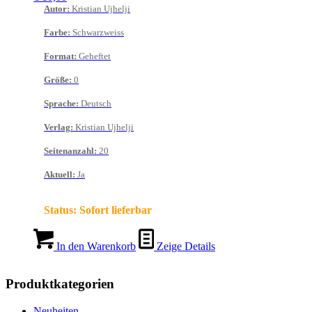
Autor
:
Kristian Ujhelji
Farbe
:
Schwarzweiss
Format
:
Geheftet
Größe
:
0
Sprache
:
Deutsch
Verlag
:
Kristian Ujhelji
Seitenanzahl
:
20
Aktuell
:
Ja
Status:
Sofort lieferbar
In den Warenkorb
Zeige Details
Produktkategorien
Neuheiten