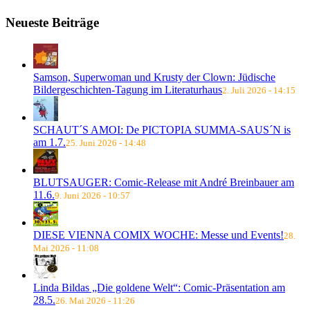
Neueste Beiträge
Samson, Superwoman und Krusty der Clown: Jüdische
Bildergeschichten-Tagung im Literaturhaus
2. Juli 2026 - 14:15
SCHAUT´S AMOI: De PICTOPIA SUMMA-SAUS´N is
am 1.7.
25. Juni 2026 - 14:48
BLUTSAUGER: Comic-Release mit André Breinbauer am
11.6.
9. Juni 2026 - 10:57
DIESE VIENNA COMIX WOCHE: Messe und Events!
28.
Mai 2026 - 11:08
Linda Bildas „Die goldene Welt“: Comic-Präsentation am
28.5.
26. Mai 2026 - 11:26