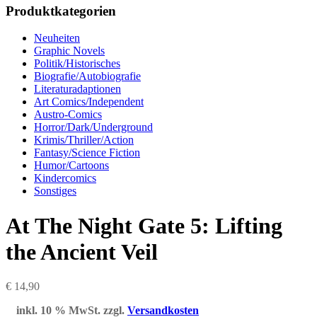
Produktkategorien
Neuheiten
Graphic Novels
Politik/Historisches
Biografie/Autobiografie
Literaturadaptionen
Art Comics/Independent
Austro-Comics
Horror/Dark/Underground
Krimis/Thriller/Action
Fantasy/Science Fiction
Humor/Cartoons
Kindercomics
Sonstiges
At The Night Gate 5: Lifting
the Ancient Veil
€
14,90
inkl. 10 % MwSt.
zzgl.
Versandkosten