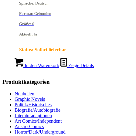
Sprache
:
Deutsch
Format
:
Gebunden
Größe
:
0
Aktuell
:
Ja
Status:
Sofort lieferbar
In den Warenkorb
Zeige Details
Produktkategorien
Neuheiten
Graphic Novels
Politik/Historisches
Biografie/Autobiografie
Literaturadaptionen
Art Comics/Independent
Austro-Comics
Horror/Dark/Underground