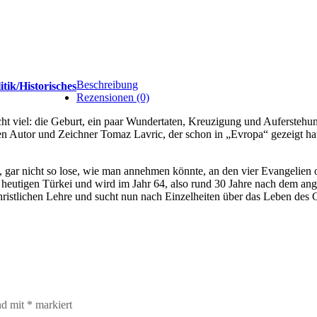
Beschreibung
itik/Historisches
Rezensionen (0)
cht viel: die Geburt, ein paar Wundertaten, Kreuzigung und Auferste
hen Autor und Zeichner Tomaz Lavric, der schon in „Evropa“ gezeigt hatte
h, gar nicht so lose, wie man annehmen könnte, an den vier Evangelien 
r heutigen Türkei und wird im Jahr 64, also rund 30 Jahre nach dem a
christlichen Lehre und sucht nun nach Einzelheiten über das Leben des 
nd mit
*
markiert