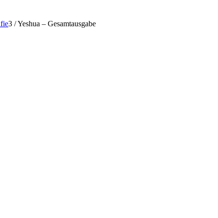
fie
3
/
Yeshua – Gesamtausgabe