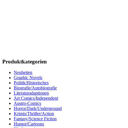
Produktkategorien
Neuheiten
Graphic Novels
Politik/Historisches
Biografie/Autobiografie
Literaturadaptionen
Art Comics/Independent
Austro-Comics
Horror/Dark/Underground
Krimis/Thriller/Action
Fantasy/Science Fiction
Humor/Cartoons