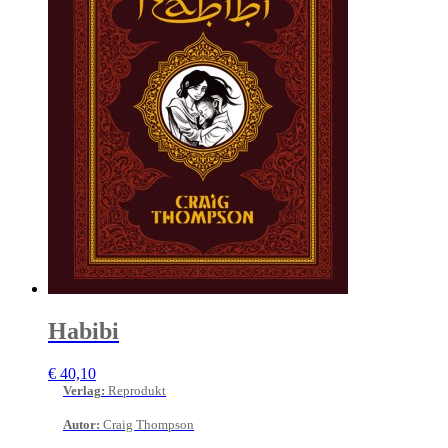
Habibi
€
40,10
Verlag
:
Reprodukt
Autor
:
Craig Thompson