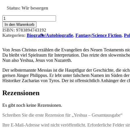
Status:
Wir besorgen
Yeshua
-
In den Warenkorb
Gesamtausgabe
ISBN:
9783894743192
Menge
Kategorien:
Biografie/Autobiografie
,
Fantasy/Science Fiction
,
Pol
Von Jesus Christus erzählen die Evangelien des Neuen Testaments ni
Da bleibt viel Spielraum für Interpretation. Das reizte den slowenisc
Nun also Yeshua, Jesus von Nazareth.
Der selbsternannte Messias ist die Hauptfigur der Geschichte, die sic
greisen Jünger Philippus. Er lebt unter falschem Namen im Süden de
Historiker Zacharias von Tyros. Der ist offensichtlich Anhänger der 
Rezensionen
Es gibt noch keine Rezensionen.
Schreiben Sie die erste Rezension für „Yeshua – Gesamtausgabe“
Ihre E-Mail-Adresse wird nicht veröffentlicht.
Erforderliche Felder si