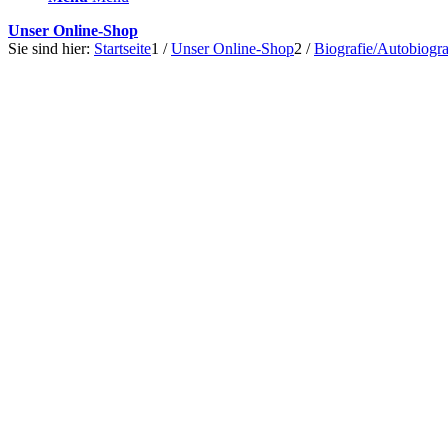
Unser Online-Shop
Sie sind hier:
Startseite
1
/
Unser Online-Shop
2
/
Biografie/Autobiogra