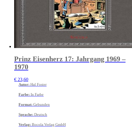
Prinz Eisenherz 17: Jahrgang 1969 –
1970
€
23,60
Autor
:
Hal Foster
Farbe
:
In Farbe
Format
:
Gebunden
Sprache
:
Deutsch
Verlag
:
Bocola Verlag GmbH