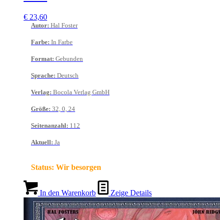
€
23,60
Autor
:
Hal Foster
Farbe
:
In Farbe
Format
:
Gebunden
Sprache
:
Deutsch
Verlag
:
Bocola Verlag GmbH
Größe
:
32, 0, 24
Seitenanzahl
:
112
Aktuell
:
Ja
Status:
Wir besorgen
In den Warenkorb
Zeige Details