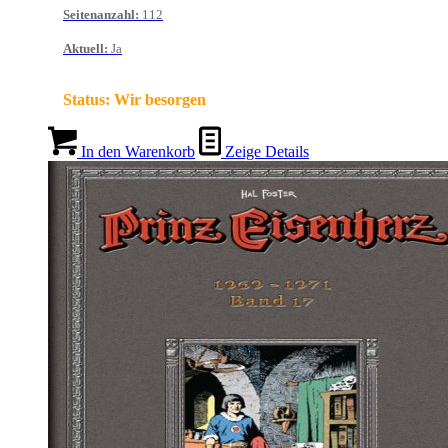
Seitenanzahl
:
112
Aktuell
:
Ja
Status:
Wir besorgen
In den Warenkorb
Zeige Details