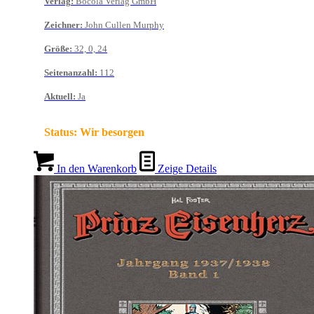
Verlag
:
Bocola Verlag GmbH
Zeichner
:
John Cullen Murphy
Größe
:
32, 0, 24
Seitenanzahl
:
112
Aktuell
:
Ja
Status:
Wir besorgen
In den Warenkorb
Zeige Details