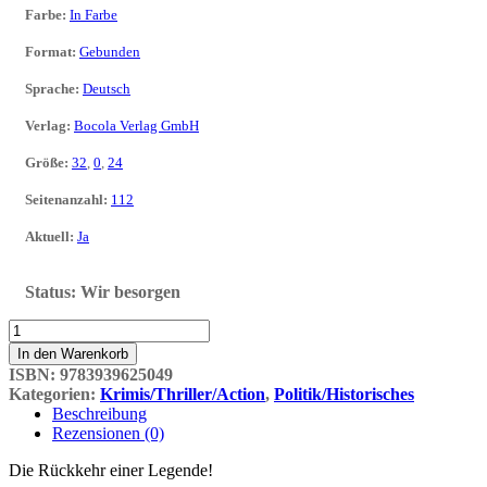
Farbe
:
In Farbe
Format
:
Gebunden
Sprache
:
Deutsch
Verlag
:
Bocola Verlag GmbH
Größe
:
32
,
0
,
24
Seitenanzahl
:
112
Aktuell
:
Ja
Status:
Wir besorgen
Prinz
Eisenherz
In den Warenkorb
05:
ISBN:
9783939625049
Jahrgang
Kategorien:
Krimis/Thriller/Action
,
Politik/Historisches
1945
Beschreibung
-
Rezensionen (0)
1946
Menge
Die Rückkehr einer Legende!