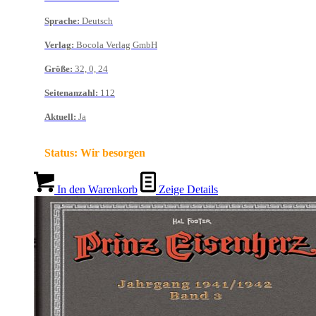
Sprache
:
Deutsch
Verlag
:
Bocola Verlag GmbH
Größe
:
32, 0, 24
Seitenanzahl
:
112
Aktuell
:
Ja
Status:
Wir besorgen
In den Warenkorb
Zeige Details