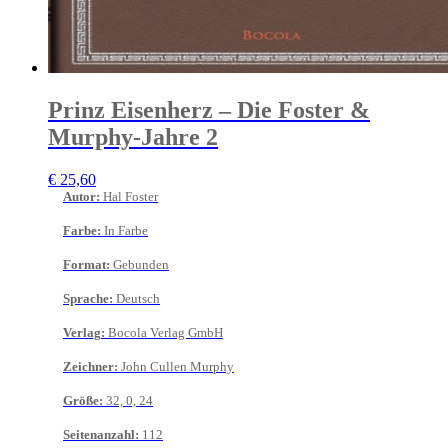
Prinz Eisenherz – Die Foster &
Murphy-Jahre 2
€
25,60
Autor
:
Hal Foster
Farbe
:
In Farbe
Format
:
Gebunden
Sprache
:
Deutsch
Verlag
:
Bocola Verlag GmbH
Zeichner
:
John Cullen Murphy
Größe
:
32, 0, 24
Seitenanzahl
:
112