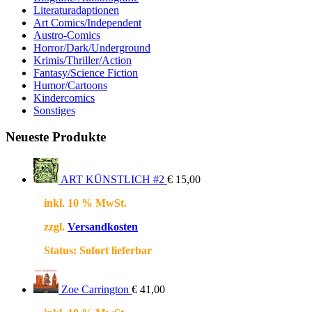
Literaturadaptionen
Art Comics/Independent
Austro-Comics
Horror/Dark/Underground
Krimis/Thriller/Action
Fantasy/Science Fiction
Humor/Cartoons
Kindercomics
Sonstiges
Neueste Produkte
ART KÜNSTLICH #2
€
15,00
inkl. 10 % MwSt.
zzgl.
Versandkosten
Status:
Sofort lieferbar
Zoe Carrington
€
41,00