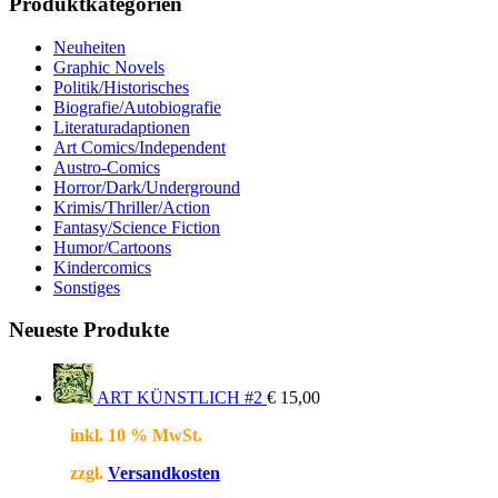
Produktkategorien
Neuheiten
Graphic Novels
Politik/Historisches
Biografie/Autobiografie
Literaturadaptionen
Art Comics/Independent
Austro-Comics
Horror/Dark/Underground
Krimis/Thriller/Action
Fantasy/Science Fiction
Humor/Cartoons
Kindercomics
Sonstiges
Neueste Produkte
ART KÜNSTLICH #2
€
15,00
inkl. 10 % MwSt.
zzgl.
Versandkosten