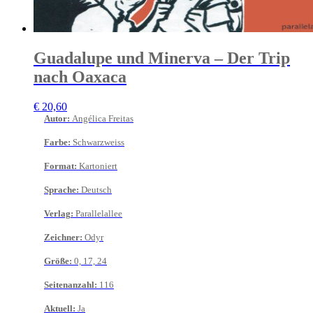
Guadalupe und Minerva – Der Trip
nach Oaxaca
€
20,60
Autor
:
Angélica Freitas
Farbe
:
Schwarzweiss
Format
:
Kartoniert
Sprache
:
Deutsch
Verlag
:
Parallelallee
Zeichner
:
Odyr
Größe
:
0, 17, 24
Seitenanzahl
:
116
Aktuell
:
Ja