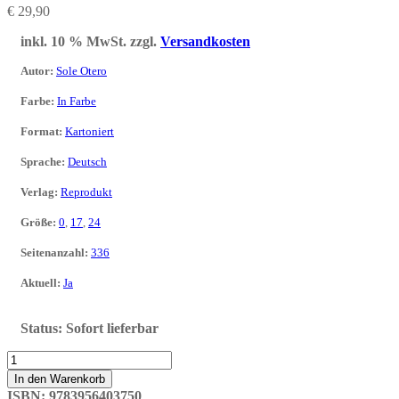
€
29,90
inkl. 10 % MwSt.
zzgl.
Versandkosten
Autor
:
Sole Otero
Farbe
:
In Farbe
Format
:
Kartoniert
Sprache
:
Deutsch
Verlag
:
Reprodukt
Größe
:
0
,
17
,
24
Seitenanzahl
:
336
Aktuell
:
Ja
Status:
Sofort lieferbar
Naphtalin
Menge
In den Warenkorb
ISBN:
9783956403750