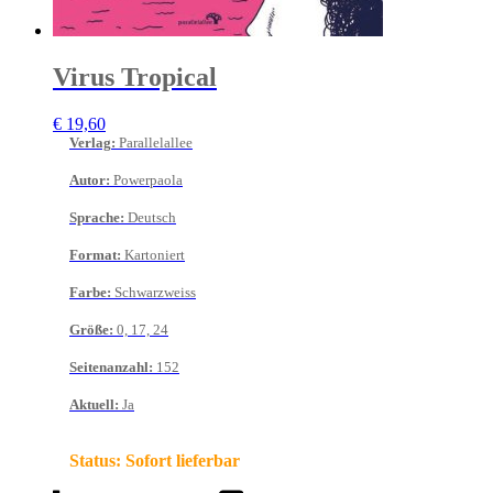
Virus Tropical
€
19,60
Verlag
:
Parallelallee
Autor
:
Powerpaola
Sprache
:
Deutsch
Format
:
Kartoniert
Farbe
:
Schwarzweiss
Größe
:
0, 17, 24
Seitenanzahl
:
152
Aktuell
:
Ja
Status:
Sofort lieferbar