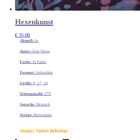
Hexenkunst
€
35,00
Aktuell
:
Ja
Autor
:
Sole Otero
Farbe
:
In Farbe
Format
:
Gebunden
Größe
:
0, 17, 24
Seitenanzahl
:
376
Sprache
:
Deutsch
Verlag
:
Reprodukt
Status:
Sofort lieferbar