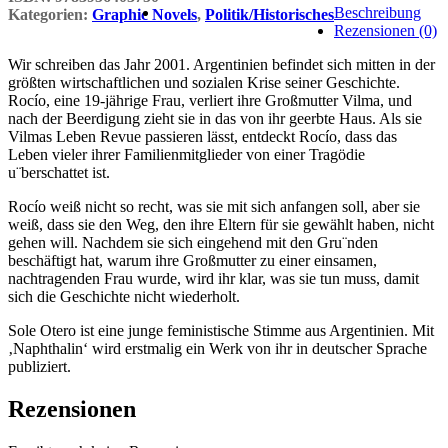
Beschreibung
Kategorien:
Graphic Novels
,
Politik/Historisches
Rezensionen (0)
Wir schreiben das Jahr 2001. Argentinien befindet sich mitten in der
größten wirtschaftlichen und sozialen Krise seiner Geschichte.
Rocío, eine 19-jährige Frau, verliert ihre Großmutter Vilma, und
nach der Beerdigung zieht sie in das von ihr geerbte Haus. Als sie
Vilmas Leben Revue passieren lässt, entdeckt Rocío, dass das
Leben vieler ihrer Familienmitglieder von einer Tragödie
u¨berschattet ist.
Rocío weiß nicht so recht, was sie mit sich anfangen soll, aber sie
weiß, dass sie den Weg, den ihre Eltern für sie gewählt haben, nicht
gehen will. Nachdem sie sich eingehend mit den Gru¨nden
beschäftigt hat, warum ihre Großmutter zu einer einsamen,
nachtragenden Frau wurde, wird ihr klar, was sie tun muss, damit
sich die Geschichte nicht wiederholt.
Sole Otero ist eine junge feministische Stimme aus Argentinien. Mit
‚Naphthalin‘ wird erstmalig ein Werk von ihr in deutscher Sprache
publiziert.
Rezensionen