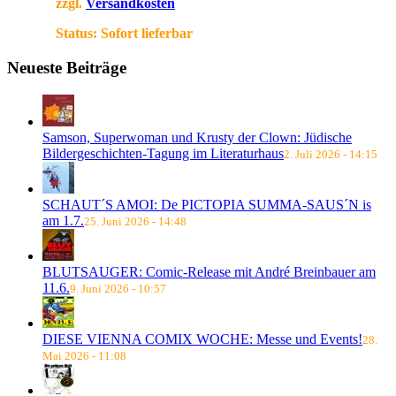
zzgl.
Versandkosten
Status:
Sofort lieferbar
Neueste Beiträge
Samson, Superwoman und Krusty der Clown: Jüdische
Bildergeschichten-Tagung im Literaturhaus
2. Juli 2026 - 14:15
SCHAUT´S AMOI: De PICTOPIA SUMMA-SAUS´N is
am 1.7.
25. Juni 2026 - 14:48
BLUTSAUGER: Comic-Release mit André Breinbauer am
11.6.
9. Juni 2026 - 10:57
DIESE VIENNA COMIX WOCHE: Messe und Events!
28.
Mai 2026 - 11:08