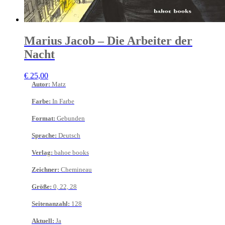
Marius Jacob – Die Arbeiter der
Nacht
€
25,00
Autor
:
Matz
Farbe
:
In Farbe
Format
:
Gebunden
Sprache
:
Deutsch
Verlag
:
bahoe books
Zeichner
:
Chemineau
Größe
:
0, 22, 28
Seitenanzahl
:
128
Aktuell
:
Ja