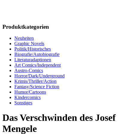
Produktkategorien
Neuheiten
Graphic Novels
Politik/Historisches
Biografie/Autobiografie
Literaturadaptionen
Art Comics/Independent
Austro-Comics
Horror/Dark/Underground
Krimis/Thriller/Action
Fantasy/Science Fiction
Humor/Cartoons
Kindercomics
Sonstiges
Das Verschwinden des Josef
Mengele