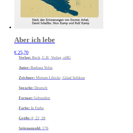
Aber ich lebe
€
25,70
Verlag
:
Beck, C.H., Verlag, oHG
Autor
:
Barbara Yelin
Zeichner
:
Miriam Libicki; Gilad Seliktar
Sprache
:
Deutsch
Format
:
Gebunden
Farbe
:
In Farbe
Größe
:
0, 22, 28
Seitenanzahl
:
176