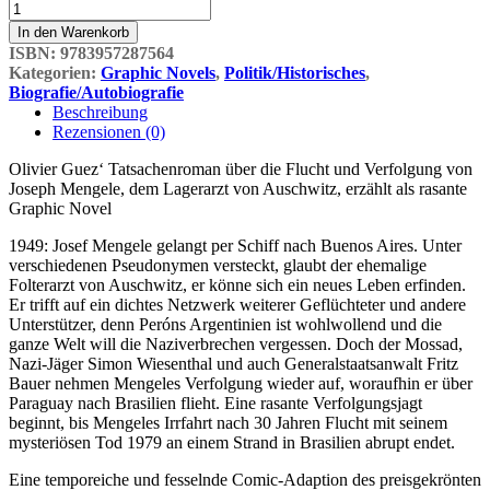
Das
Verschwinden
In den Warenkorb
des
ISBN:
9783957287564
Josef
Kategorien:
Graphic Novels
,
Politik/Historisches
,
Mengele
Biografie/Autobiografie
Menge
Beschreibung
Rezensionen (0)
Olivier Guez‘ Tatsachenroman über die Flucht und Verfolgung von
Joseph Mengele, dem Lagerarzt von Auschwitz, erzählt als rasante
Graphic Novel
1949: Josef Mengele gelangt per Schiff nach Buenos Aires. Unter
verschiedenen Pseudonymen versteckt, glaubt der ehemalige
Folterarzt von Auschwitz, er könne sich ein neues Leben erfinden.
Er trifft auf ein dichtes Netzwerk weiterer Geflüchteter und andere
Unterstützer, denn Peróns Argentinien ist wohlwollend und die
ganze Welt will die Naziverbrechen vergessen. Doch der Mossad,
Nazi-Jäger Simon Wiesenthal und auch Generalstaatsanwalt Fritz
Bauer nehmen Mengeles Verfolgung wieder auf, woraufhin er über
Paraguay nach Brasilien flieht. Eine rasante Verfolgungsjagt
beginnt, bis Mengeles Irrfahrt nach 30 Jahren Flucht mit seinem
mysteriösen Tod 1979 an einem Strand in Brasilien abrupt endet.
Eine temporeiche und fesselnde Comic-Adaption des preisgekrönten