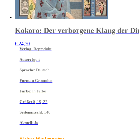
Kokoro: Der verborgene Klang der Di
€
24,70
Verlag
:
Reprodukt
Autor
:
Igort
Sprache
:
Deutsch
Format
:
Gebunden
Farbe
:
In Farbe
Größe
:
0, 19, 27
Seitenanzahl
:
140
Aktuell
:
Ja
Status:
Wir besorgen