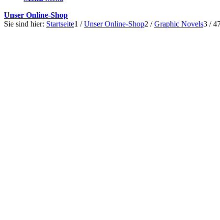
Unser Online-Shop
Sie sind hier:
Startseite
1
/
Unser Online-Shop
2
/
Graphic Novels
3
/
4