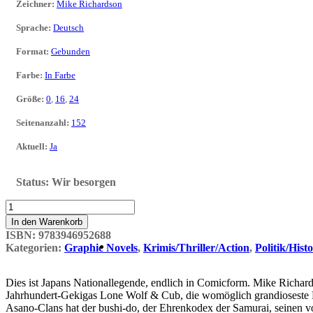
Zeichner
:
Mike Richardson
Sprache
:
Deutsch
Format
:
Gebunden
Farbe
:
In Farbe
Größe
:
0
,
16
,
24
Seitenanzahl
:
152
Aktuell
:
Ja
Status:
Wir besorgen
47
Ronin
In den Warenkorb
Menge
ISBN:
9783946952688
Kategorien:
Graphic Novels
,
Krimis/Thriller/Action
,
Politik/Hist
Dies ist Japans Nationallegende, endlich in Comicform. Mike Richar
Jahrhundert-Gekigas Lone Wolf & Cub, die womöglich grandioseste 
Asano-Clans hat der bushi-do, der Ehrenkodex der Samurai, seinen 