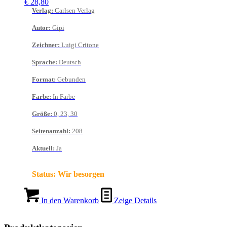
€
28,80
Verlag
:
Carlsen Verlag
Autor
:
Gipi
Zeichner
:
Luigi Critone
Sprache
:
Deutsch
Format
:
Gebunden
Farbe
:
In Farbe
Größe
:
0, 23, 30
Seitenanzahl
:
208
Aktuell
:
Ja
Status:
Wir besorgen
In den Warenkorb
Zeige Details