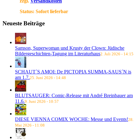
zzgl.
Versandkosten
Status:
Sofort lieferbar
Neueste Beiträge
Samson, Superwoman und Krusty der Clown: Jüdische
Bildergeschichten-Tagung im Literaturhaus
2. Juli 2026 - 14:15
SCHAUT´S AMOI: De PICTOPIA SUMMA-SAUS´N is
am 1.7.
25. Juni 2026 - 14:48
BLUTSAUGER: Comic-Release mit André Breinbauer am
11.6.
9. Juni 2026 - 10:57
DIESE VIENNA COMIX WOCHE: Messe und Events!
28.
Mai 2026 - 11:08