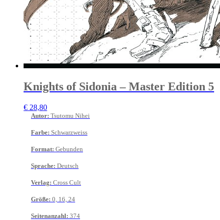
Knights of Sidonia – Master Edition 5
€
28,80
Autor
:
Tsutomu Nihei
Farbe
:
Schwarzweiss
Format
:
Gebunden
Sprache
:
Deutsch
Verlag
:
Cross Cult
Größe
:
0, 16, 24
Seitenanzahl
:
374