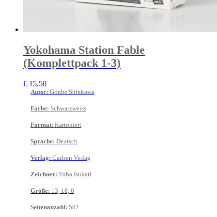
Yokohama Station Fable
(Komplettpack 1-3)
€
15,50
Autor
:
Gonbe Shinkawa
Farbe
:
Schwarzweiss
Format
:
Kartoniert
Sprache
:
Deutsch
Verlag
:
Carlsen Verlag
Zeichner
:
Yuba Isukari
Größe
:
13, 18, 0
Seitenanzahl
:
582