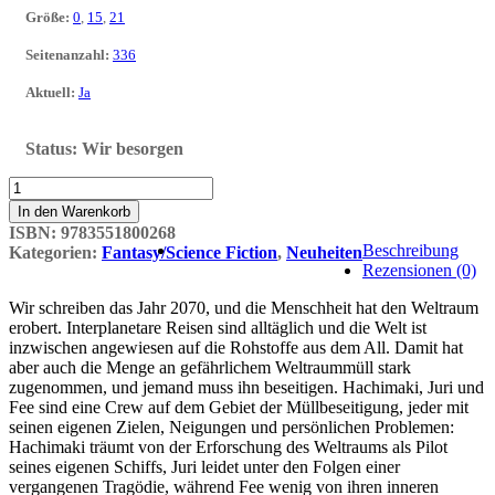
Größe
:
0
,
15
,
21
Seitenanzahl
:
336
Aktuell
:
Ja
Status:
Wir besorgen
Planetes
Perfect
In den Warenkorb
Edition
ISBN:
9783551800268
3
Beschreibung
Kategorien:
Fantasy/Science Fiction
,
Neuheiten
Menge
Rezensionen (0)
Wir schreiben das Jahr 2070, und die Menschheit hat den Weltraum
erobert. Interplanetare Reisen sind alltäglich und die Welt ist
inzwischen angewiesen auf die Rohstoffe aus dem All. Damit hat
aber auch die Menge an gefährlichem Weltraummüll stark
zugenommen, und jemand muss ihn beseitigen. Hachimaki, Juri und
Fee sind eine Crew auf dem Gebiet der Müllbeseitigung, jeder mit
seinen eigenen Zielen, Neigungen und persönlichen Problemen:
Hachimaki träumt von der Erforschung des Weltraums als Pilot
seines eigenen Schiffs, Juri leidet unter den Folgen einer
vergangenen Tragödie, während Fee wenig von ihren inneren