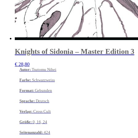
Knights of Sidonia – Master Edition 3
€
28,80
Autor
:
Tsutomu Nihei
Farbe
:
Schwarzweiss
Format
:
Gebunden
Sprache
:
Deutsch
Verlag
:
Cross Cult
Größe
:
0, 16, 24
Seitenanzahl
:
424