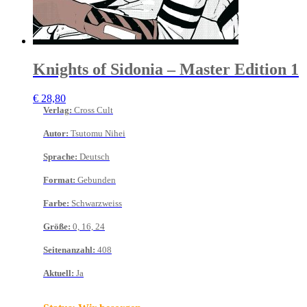
Knights of Sidonia – Master Edition 1
€
28,80
Verlag
:
Cross Cult
Autor
:
Tsutomu Nihei
Sprache
:
Deutsch
Format
:
Gebunden
Farbe
:
Schwarzweiss
Größe
:
0, 16, 24
Seitenanzahl
:
408
Aktuell
:
Ja