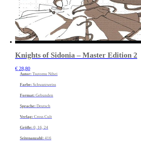
Knights of Sidonia – Master Edition 2
€
28,80
Autor
:
Tsutomu Nihei
Farbe
:
Schwarzweiss
Format
:
Gebunden
Sprache
:
Deutsch
Verlag
:
Cross Cult
Größe
:
0, 16, 24
Seitenanzahl
:
416