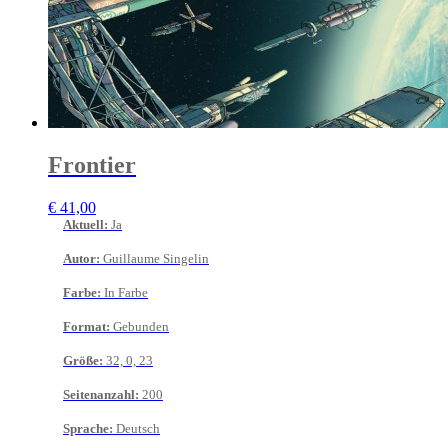
Frontier
€
41,00
Aktuell
:
Ja
Autor
:
Guillaume Singelin
Farbe
:
In Farbe
Format
:
Gebunden
Größe
:
32, 0, 23
Seitenanzahl
:
200
Sprache
:
Deutsch