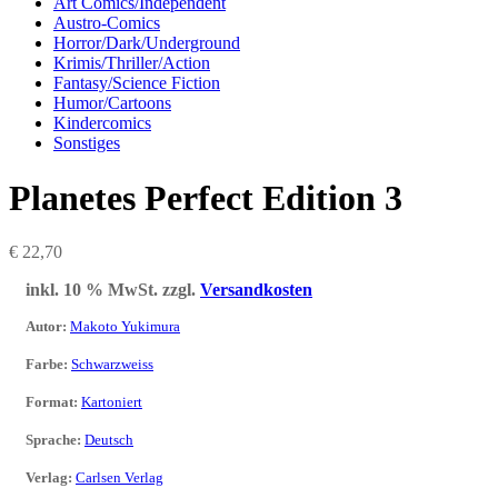
Art Comics/Independent
Austro-Comics
Horror/Dark/Underground
Krimis/Thriller/Action
Fantasy/Science Fiction
Humor/Cartoons
Kindercomics
Sonstiges
Planetes Perfect Edition 3
€
22,70
inkl. 10 % MwSt.
zzgl.
Versandkosten
Autor
:
Makoto Yukimura
Farbe
:
Schwarzweiss
Format
:
Kartoniert
Sprache
:
Deutsch
Verlag
:
Carlsen Verlag