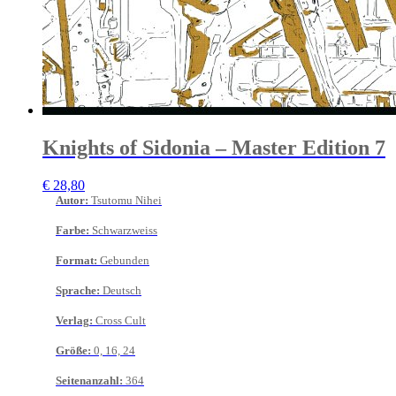
Knights of Sidonia – Master Edition 7
€
28,80
Autor
:
Tsutomu Nihei
Farbe
:
Schwarzweiss
Format
:
Gebunden
Sprache
:
Deutsch
Verlag
:
Cross Cult
Größe
:
0, 16, 24
Seitenanzahl
:
364