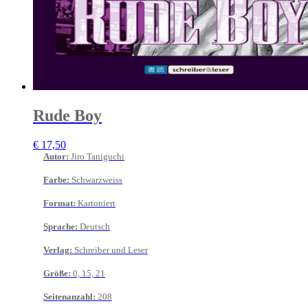
Rude Boy
€
17,50
Autor
:
Jiro Taniguchi
Farbe
:
Schwarzweiss
Format
:
Kartoniert
Sprache
:
Deutsch
Verlag
:
Schreiber und Leser
Größe
:
0, 15, 21
Seitenanzahl
:
208