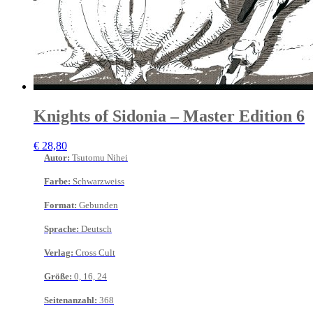
Knights of Sidonia – Master Edition 6
€
28,80
Autor
:
Tsutomu Nihei
Farbe
:
Schwarzweiss
Format
:
Gebunden
Sprache
:
Deutsch
Verlag
:
Cross Cult
Größe
:
0, 16, 24
Seitenanzahl
:
368