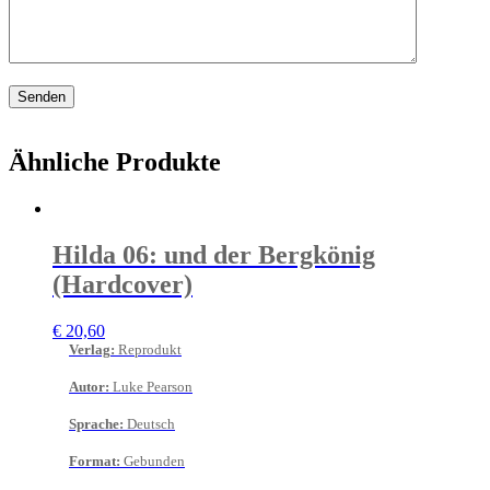
Ähnliche Produkte
Hilda 06: und der Bergkönig
(Hardcover)
€
20,60
Verlag
:
Reprodukt
Autor
:
Luke Pearson
Sprache
:
Deutsch
Format
:
Gebunden