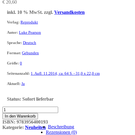
€
20,60
inkl. 10 % MwSt.
zzgl.
Versandkosten
Verlag
:
Reprodukt
Autor
:
Luke Pearson
Sprache
:
Deutsch
Format
:
Gebunden
Größe
:
0
Seitenanzahl
:
1. Aufl. 11.2014; ca. 64 S. - 31,0 x 22,0 cm
Aktuell
:
Ja
Status:
Sofort lieferbar
Hilda
04:
In den Warenkorb
und
ISBN:
9783956400193
der
Beschreibung
Kategorie:
Neuheiten
schwarze
Rezensionen (0)