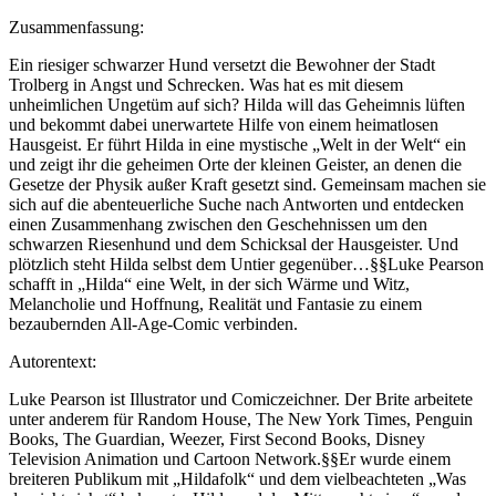
Hund
(Hardcover)
Zusammenfassung:
Menge
Ein riesiger schwarzer Hund versetzt die Bewohner der Stadt
Trolberg in Angst und Schrecken. Was hat es mit diesem
unheimlichen Ungetüm auf sich? Hilda will das Geheimnis lüften
und bekommt dabei unerwartete Hilfe von einem heimatlosen
Hausgeist. Er führt Hilda in eine mystische „Welt in der Welt“ ein
und zeigt ihr die geheimen Orte der kleinen Geister, an denen die
Gesetze der Physik außer Kraft gesetzt sind. Gemeinsam machen sie
sich auf die abenteuerliche Suche nach Antworten und entdecken
einen Zusammenhang zwischen den Geschehnissen um den
schwarzen Riesenhund und dem Schicksal der Hausgeister. Und
plötzlich steht Hilda selbst dem Untier gegenüber…§§Luke Pearson
schafft in „Hilda“ eine Welt, in der sich Wärme und Witz,
Melancholie und Hoffnung, Realität und Fantasie zu einem
bezaubernden All-Age-Comic verbinden.
Autorentext:
Luke Pearson ist Illustrator und Comiczeichner. Der Brite arbeitete
unter anderem für Random House, The New York Times, Penguin
Books, The Guardian, Weezer, First Second Books, Disney
Television Animation und Cartoon Network.§§Er wurde einem
breiteren Publikum mit „Hildafolk“ und dem vielbeachteten „Was