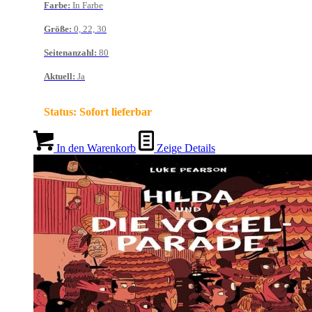
Farbe
:
In Farbe
Größe
:
0, 22, 30
Seitenanzahl
:
80
Aktuell
:
Ja
Status:
Sofort lieferbar
In den Warenkorb
Zeige Details