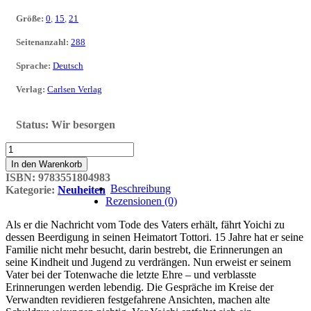
Größe
:
0
,
15
,
21
Seitenanzahl
:
288
Sprache
:
Deutsch
Verlag
:
Carlsen Verlag
Status:
Wir besorgen
Die
Sicht
In den Warenkorb
der
ISBN:
9783551804983
Dinge
Beschreibung
Kategorie:
Neuheiten
(Neuausgabe)
Rezensionen (0)
Menge
Als er die Nachricht vom Tode des Vaters erhält, fährt Yoichi zu
dessen Beerdigung in seinen Heimatort Tottori. 15 Jahre hat er seine
Familie nicht mehr besucht, darin bestrebt, die Erinnerungen an
seine Kindheit und Jugend zu verdrängen. Nun erweist er seinem
Vater bei der Totenwache die letzte Ehre – und verblasste
Erinnerungen werden lebendig. Die Gespräche im Kreise der
Verwandten revidieren festgefahrene Ansichten, machen alte