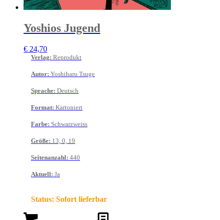
Yoshios Jugend
€
24,70
Verlag
:
Reprodukt
Autor
:
Yoshiharu Tsuge
Sprache
:
Deutsch
Format
:
Kartoniert
Farbe
:
Schwarzweiss
Größe
:
13, 0, 19
Seitenanzahl
:
440
Aktuell
:
Ja
Status:
Sofort lieferbar