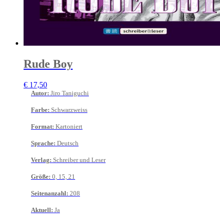
Rude Boy
€
17,50
Autor
:
Jiro Taniguchi
Farbe
:
Schwarzweiss
Format
:
Kartoniert
Sprache
:
Deutsch
Verlag
:
Schreiber und Leser
Größe
:
0, 15, 21
Seitenanzahl
:
208
Aktuell
:
Ja