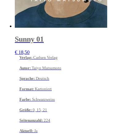
Sunny 01
€
18,50
Verlag
:
Carlsen Verlag
Autor
:
Taiyo Matsumoto
Sprache
:
Deutsch
Format
:
Kartoniert
Farbe
:
Schwarzweiss
Größe
:
0, 15, 21
Seitenanzahl
:
224
Aktuell
:
Ja