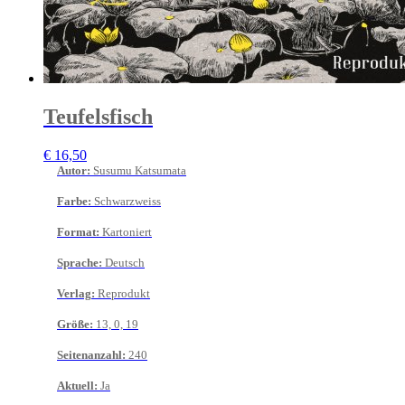
Teufelsfisch
€
16,50
Autor
:
Susumu Katsumata
Farbe
:
Schwarzweiss
Format
:
Kartoniert
Sprache
:
Deutsch
Verlag
:
Reprodukt
Größe
:
13, 0, 19
Seitenanzahl
:
240
Aktuell
:
Ja