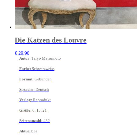
Die Katzen des Louvre
€
29,90
Autor
:
Taiyo Matsumoto
Farbe
:
Schwarzweiss
Format
:
Gebunden
Sprache
:
Deutsch
Verlag
:
Reprodukt
Größe
:
0, 15, 21
Seitenanzahl
:
432
Aktuell
:
Ja