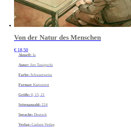
Von der Natur des Menschen
€
18,50
Aktuell
:
Ja
Autor
:
Jiro Taniguchi
Farbe
:
Schwarzweiss
Format
:
Kartoniert
Größe
:
0, 15, 21
Seitenanzahl
:
224
Sprache
:
Deutsch
Verlag
:
Carlsen Verlag