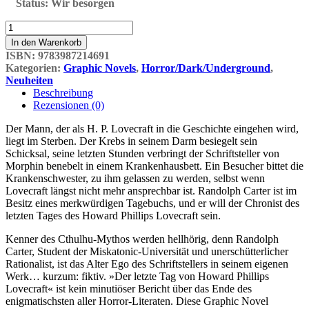
Status:
Wir besorgen
Der
letzte
In den Warenkorb
Tag
ISBN:
9783987214691
des
Kategorien:
Graphic Novels
,
Horror/Dark/Underground
,
Howard
Neuheiten
Phillips
Beschreibung
Lovecraft
Rezensionen (0)
Menge
Der Mann, der als H. P. Lovecraft in die Geschichte eingehen wird,
liegt im Sterben. Der Krebs in seinem Darm besiegelt sein
Schicksal, seine letzten Stunden verbringt der Schriftsteller von
Morphin benebelt in einem Krankenhausbett. Ein Besucher bittet die
Krankenschwester, zu ihm gelassen zu werden, selbst wenn
Lovecraft längst nicht mehr ansprechbar ist. Randolph Carter ist im
Besitz eines merkwürdigen Tagebuchs, und er will der Chronist des
letzten Tages des Howard Phillips Lovecraft sein.
Kenner des Cthulhu-Mythos werden hellhörig, denn Randolph
Carter, Student der Miskatonic-Universität und unerschütterlicher
Rationalist, ist das Alter Ego des Schriftstellers in seinem eigenen
Werk… kurzum: fiktiv. »Der letzte Tag von Howard Phillips
Lovecraft« ist kein minutiöser Bericht über das Ende des
enigmatischsten aller Horror-Literaten. Diese Graphic Novel