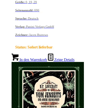
Größe
:
0, 19, 29
Seitenanzahl
:
696
Sprache
:
Deutsch
Verlag
:
Panini Verlags GmbH
Zeichner
:
Jacen Burrows
Status:
Sofort lieferbar
In den Warenkorb
Zeige Details