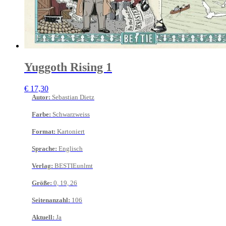
Yuggoth Rising 1
€
17,30
Autor
:
Sebastian Dietz
Farbe
:
Schwarzweiss
Format
:
Kartoniert
Sprache
:
Englisch
Verlag
:
BESTIEunlmt
Größe
:
0, 19, 26
Seitenanzahl
:
106
Aktuell
:
Ja