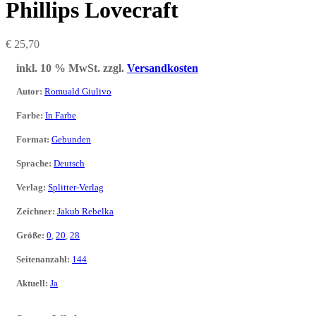
Phillips Lovecraft
€
25,70
inkl. 10 % MwSt.
zzgl.
Versandkosten
Autor
:
Romuald Giulivo
Farbe
:
In Farbe
Format
:
Gebunden
Sprache
:
Deutsch
Verlag
:
Splitter-Verlag
Zeichner
:
Jakub Rebelka
Größe
:
0
,
20
,
28
Seitenanzahl
:
144
Aktuell
:
Ja