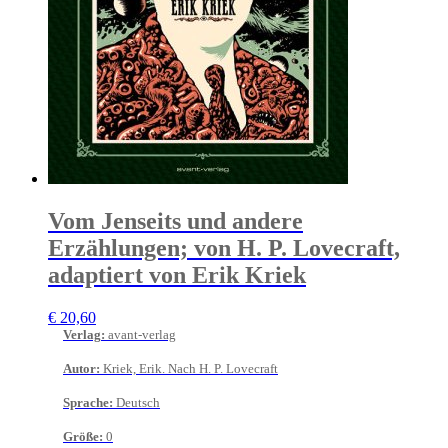
Vom Jenseits und andere
Erzählungen; von H. P. Lovecraft,
adaptiert von Erik Kriek
€
20,60
Verlag
:
avant-verlag
Autor
:
Kriek, Erik. Nach H. P. Lovecraft
Sprache
:
Deutsch
Größe
:
0