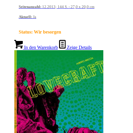
Seitenanzahl
:
12.2013; 144 S. - 27,0 x 20,0 cm
Aktuell
:
Ja
Status:
Wir besorgen
In den Warenkorb
Zeige Details