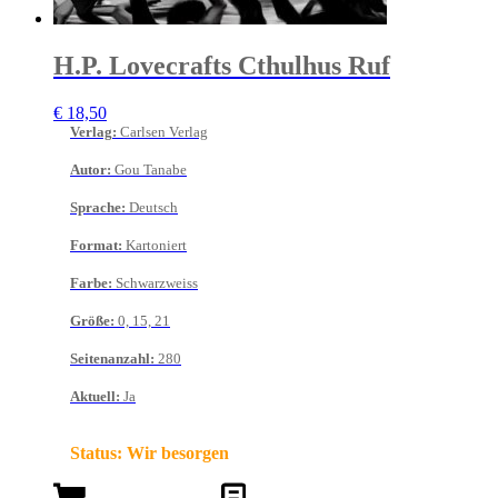
H.P. Lovecrafts Cthulhus Ruf
€
18,50
Verlag
:
Carlsen Verlag
Autor
:
Gou Tanabe
Sprache
:
Deutsch
Format
:
Kartoniert
Farbe
:
Schwarzweiss
Größe
:
0, 15, 21
Seitenanzahl
:
280
Aktuell
:
Ja
Status:
Wir besorgen