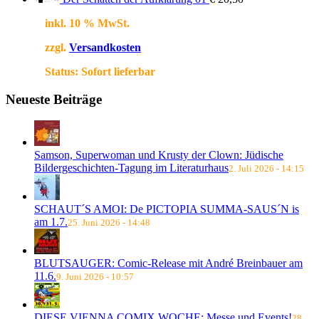
inkl. 10 % MwSt.
zzgl.
Versandkosten
Status:
Sofort lieferbar
Neueste Beiträge
Samson, Superwoman und Krusty der Clown: Jüdische
Bildergeschichten-Tagung im Literaturhaus
2. Juli 2026 - 14:15
SCHAUT´S AMOI: De PICTOPIA SUMMA-SAUS´N is
am 1.7.
25. Juni 2026 - 14:48
BLUTSAUGER: Comic-Release mit André Breinbauer am
11.6.
9. Juni 2026 - 10:57
DIESE VIENNA COMIX WOCHE: Messe und Events!
28.