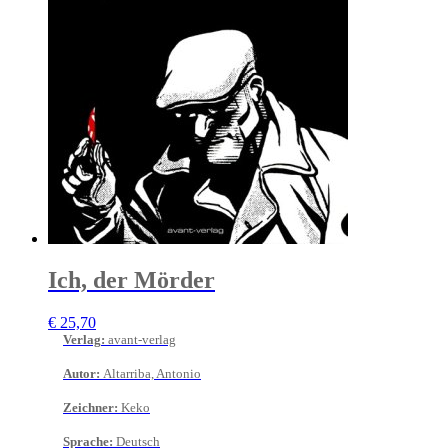
Ich, der Mörder
€
25,70
Verlag
:
avant-verlag
Autor
:
Altarriba, Antonio
Zeichner
:
Keko
Sprache
:
Deutsch