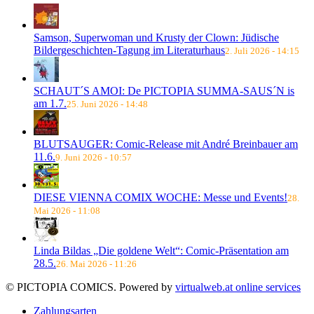
Samson, Superwoman und Krusty der Clown: Jüdische
Bildergeschichten-Tagung im Literaturhaus
2. Juli 2026 - 14:15
SCHAUT´S AMOI: De PICTOPIA SUMMA-SAUS´N is
am 1.7.
25. Juni 2026 - 14:48
BLUTSAUGER: Comic-Release mit André Breinbauer am
11.6.
9. Juni 2026 - 10:57
DIESE VIENNA COMIX WOCHE: Messe und Events!
28.
Mai 2026 - 11:08
Linda Bildas „Die goldene Welt“: Comic-Präsentation am
28.5.
26. Mai 2026 - 11:26
© PICTOPIA COMICS. Powered by
virtualweb.at online services
Zahlungsarten