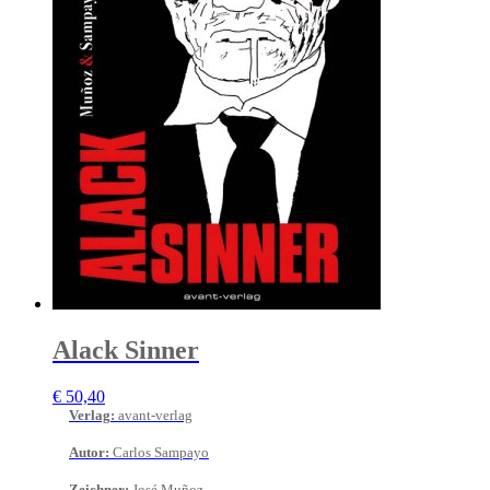
Alack Sinner
€
50,40
Verlag
:
avant-verlag
Autor
:
Carlos Sampayo
Zeichner
:
José Muñoz