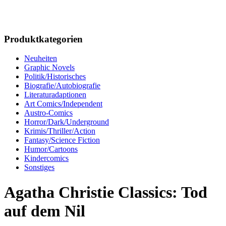
Produktkategorien
Neuheiten
Graphic Novels
Politik/Historisches
Biografie/Autobiografie
Literaturadaptionen
Art Comics/Independent
Austro-Comics
Horror/Dark/Underground
Krimis/Thriller/Action
Fantasy/Science Fiction
Humor/Cartoons
Kindercomics
Sonstiges
Agatha Christie Classics: Tod
auf dem Nil