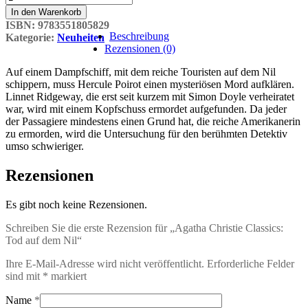
Christie
In den Warenkorb
Classics:
ISBN:
9783551805829
Tod
Beschreibung
Kategorie:
Neuheiten
auf
Rezensionen (0)
dem
Nil
Auf einem Dampfschiff, mit dem reiche Touristen auf dem Nil
Menge
schippern, muss Hercule Poirot einen mysteriösen Mord aufklären.
Linnet Ridgeway, die erst seit kurzem mit Simon Doyle verheiratet
war, wird mit einem Kopfschuss ermordet aufgefunden. Da jeder
der Passagiere mindestens einen Grund hat, die reiche Amerikanerin
zu ermorden, wird die Untersuchung für den berühmten Detektiv
umso schwieriger.
Rezensionen
Es gibt noch keine Rezensionen.
Schreiben Sie die erste Rezension für „Agatha Christie Classics:
Tod auf dem Nil“
Ihre E-Mail-Adresse wird nicht veröffentlicht.
Erforderliche Felder
sind mit
*
markiert
Name
*