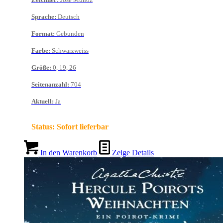
Sprache
:
Deutsch
Format
:
Gebunden
Farbe
:
Schwarzweiss
Größe
:
0, 19, 26
Seitenanzahl
:
704
Aktuell
:
Ja
Status:
Sofort lieferbar
In den Warenkorb
Zeige Details