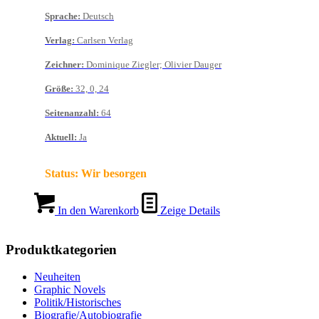
Sprache
:
Deutsch
Verlag
:
Carlsen Verlag
Zeichner
:
Dominique Ziegler; Olivier Dauger
Größe
:
32, 0, 24
Seitenanzahl
:
64
Aktuell
:
Ja
Status:
Wir besorgen
In den Warenkorb
Zeige Details
Produktkategorien
Neuheiten
Graphic Novels
Politik/Historisches
Biografie/Autobiografie