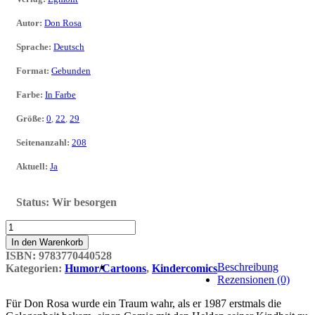
Autor
:
Don Rosa
Sprache
:
Deutsch
Format
:
Gebunden
Farbe
:
In Farbe
Größe
:
0
,
22
,
29
Seitenanzahl
:
208
Aktuell
:
Ja
Status:
Wir besorgen
Onkel
Dagobert
In den Warenkorb
und
ISBN:
9783770440528
Donald
Beschreibung
Kategorien:
Humor/Cartoons
,
Kindercomics
Duck
Rezensionen (0)
-
Don
Für Don Rosa wurde ein Traum wahr, als er 1987 erstmals die
Rosa