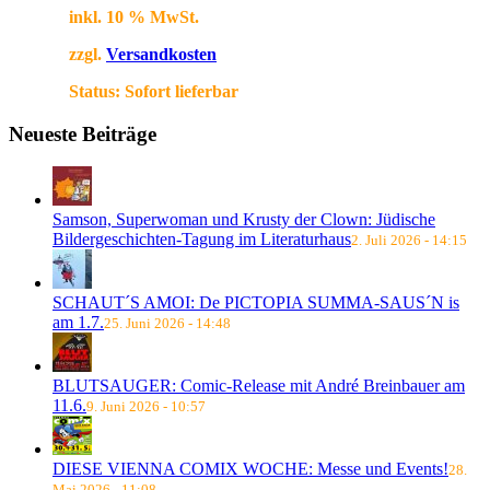
inkl. 10 % MwSt.
zzgl.
Versandkosten
Status:
Sofort lieferbar
Neueste Beiträge
Samson, Superwoman und Krusty der Clown: Jüdische
Bildergeschichten-Tagung im Literaturhaus
2. Juli 2026 - 14:15
SCHAUT´S AMOI: De PICTOPIA SUMMA-SAUS´N is
am 1.7.
25. Juni 2026 - 14:48
BLUTSAUGER: Comic-Release mit André Breinbauer am
11.6.
9. Juni 2026 - 10:57
DIESE VIENNA COMIX WOCHE: Messe und Events!
28.
Mai 2026 - 11:08