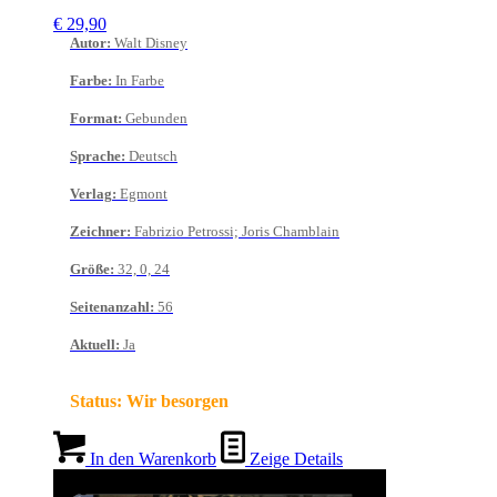
€
29,90
Autor
:
Walt Disney
Farbe
:
In Farbe
Format
:
Gebunden
Sprache
:
Deutsch
Verlag
:
Egmont
Zeichner
:
Fabrizio Petrossi; Joris Chamblain
Größe
:
32, 0, 24
Seitenanzahl
:
56
Aktuell
:
Ja
Status:
Wir besorgen
In den Warenkorb
Zeige Details