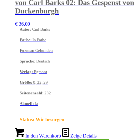
von Carl Barks 02: Das Gespenst von
Duckenburgh
€
36,00
Autor
:
Carl Barks
Farbe
:
In Farbe
Format
:
Gebunden
Sprache
:
Deutsch
Verlag
:
Egmont
Größe
:
0, 22, 29
Seitenanzahl
:
232
Aktuell
:
Ja
Status:
Wir besorgen
In den Warenkorb
Zeige Details