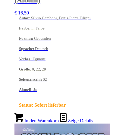
(Album)
€
16,50
Autor
:
Silvio Camboni, Denis-Pierre Filippi
Farbe
:
In Farbe
Format
:
Gebunden
Sprache
:
Deutsch
Verlag
:
Egmont
Größe
:
0, 22, 29
Seitenanzahl
:
62
Aktuell
:
Ja
Status:
Sofort lieferbar
In den Warenkorb
Zeige Details