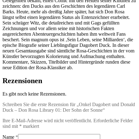
Gelegenheit bekam, einen Comic mit den Helden seiner Kindheit zu
Library
zeichnen: den Ducks aus den Geschichten des legendären Carl
01:
Barks. Heute, mehr als dreißig Jahre später, hat sich Don Rosa
Der
längst selbst einen legendären Status als Entenzeichner erarbeitet.
Sohn
Sein schräger Witz, die detailreichen und mit Gags gefüllten
der
Zeichnungen und vor allem seine mit historischen Fakten
Sonne
angereicherten Abenteuergeschichten haben ihm weltweit Fans
Menge
beschert. Sein magnum opus ist ‚Sein Leben, seine Milliarden‘, die
epische Biografie seiner Lieblingsfigur Dagobert Duck. In dieser
neuen Gesamtausgabe sind sämtliche Rosa-Geschichten in der vom
Künstler bevorzugten Kolorierung und Aufmachung enthalten.
Kommentare, Skizzen, Titelbilder und Hintergründe runden diese
neue Edition der Rosa-Klassiker ab.
Rezensionen
Es gibt noch keine Rezensionen.
Schreiben Sie die erste Rezension für „Onkel Dagobert und Donald
Duck – Don Rosa Library 01: Der Sohn der Sonne“
Ihre E-Mail-Adresse wird nicht veröffentlicht.
Erforderliche Felder
sind mit
*
markiert
Name
*