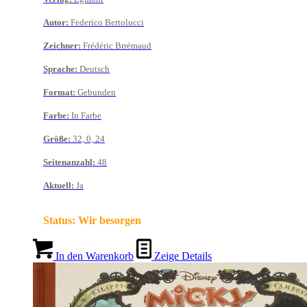
Autor
:
Federico Bertolucci
Zeichner
:
Frédéric Brrémaud
Sprache
:
Deutsch
Format
:
Gebunden
Farbe
:
In Farbe
Größe
:
32, 0, 24
Seitenanzahl
:
48
Aktuell
:
Ja
Status:
Wir besorgen
In den Warenkorb
Zeige Details