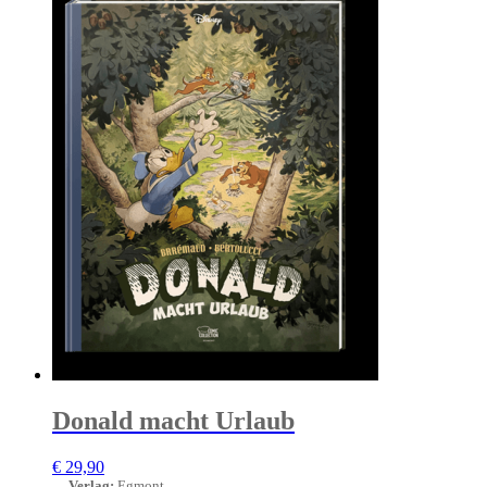
Donald macht Urlaub
€
29,90
Verlag
:
Egmont