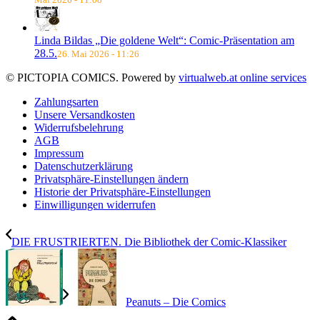
Linda Bildas „Die goldene Welt“: Comic-Präsentation am
28.5.
26. Mai 2026 - 11:26
© PICTOPIA COMICS. Powered by
virtualweb.at online services
Zahlungsarten
Unsere Versandkosten
Widerrufsbelehrung
AGB
Impressum
Datenschutzerklärung
Privatsphäre-Einstellungen ändern
Historie der Privatsphäre-Einstellungen
Einwilligungen widerrufen
DIE FRUSTRIERTEN. Die Bibliothek der Comic-Klassiker
Peanuts – Die Comics