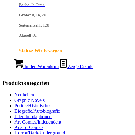
Farbe
:
In Farbe
Größe
:
0, 16, 20
Seitenanzahl
:
128
Aktuell
:
Ja
Status:
Wir besorgen
In den Warenkorb
Zeige Details
Produktkategorien
Neuheiten
Graphic Novels
Politik/Historisches
Biografie/Autobiografie
Literaturadaptionen
Art Comics/Independent
Austro-Comics
Horror/Dark/Underground