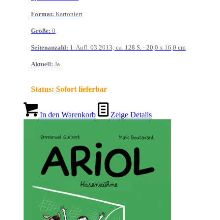
Format
:
Kartoniert
Größe
:
0
Seitenanzahl
:
1. Aufl. 03.2013; ca. 128 S. - 20,0 x 16,0 cm
Aktuell
:
Ja
Status:
Sofort lieferbar
In den Warenkorb
Zeige Details