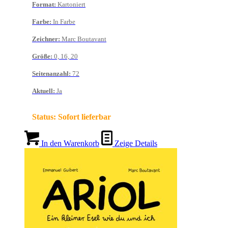
Format
:
Kartoniert
Farbe
:
In Farbe
Zeichner
:
Marc Boutavant
Größe
:
0, 16, 20
Seitenanzahl
:
72
Aktuell
:
Ja
Status:
Sofort lieferbar
In den Warenkorb
Zeige Details