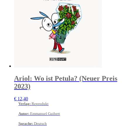
Ariol: Wo ist Petula? (Neuer Preis
2023)
€
12,40
Verlag
:
Reprodukt
Autor
:
Emmanuel Guibert
Sprache
:
Deutsch