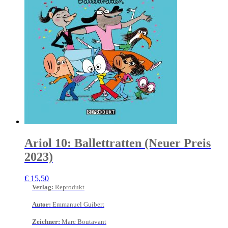
Ariol 10: Ballettratten (Neuer Preis
2023)
€
15,50
Verlag
:
Reprodukt
Autor
:
Emmanuel Guibert
Zeichner
:
Marc Boutavant