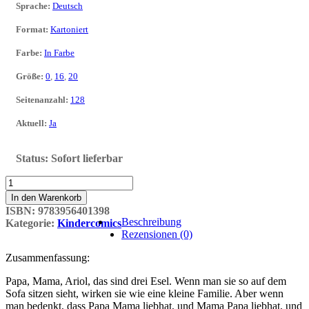
Sprache
:
Deutsch
Format
:
Kartoniert
Farbe
:
In Farbe
Größe
:
0
,
16
,
20
Seitenanzahl
:
128
Aktuell
:
Ja
Status:
Sofort lieferbar
Ariol
08:
In den Warenkorb
Papa
ISBN:
9783956401398
ist
Beschreibung
Kategorie:
Kindercomics
ein
Rezensionen (0)
Esel
(Neuer
Zusammenfassung:
Preis
2023)
Papa, Mama, Ariol, das sind drei Esel. Wenn man sie so auf dem
Menge
Sofa sitzen sieht, wirken sie wie eine kleine Familie. Aber wenn
man bedenkt, dass Papa Mama liebhat, und Mama Papa liebhat, und