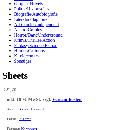
Graphic Novels
Politik/Historisches
Biografie/Autobiografie
Literaturadaptionen
Art Comics/Independent
Austro-Comics
Horror/Dark/Underground
Krimis/Thriller/Action
Fantasy/Science Fiction
Humor/Cartoons
Kindercomics
Sonstiges
Sheets
€
25,70
inkl. 10 % MwSt.
zzgl.
Versandkosten
Autor
:
Brenna Thummler
Farbe
:
In Farbe
Format
:
Kartoniert