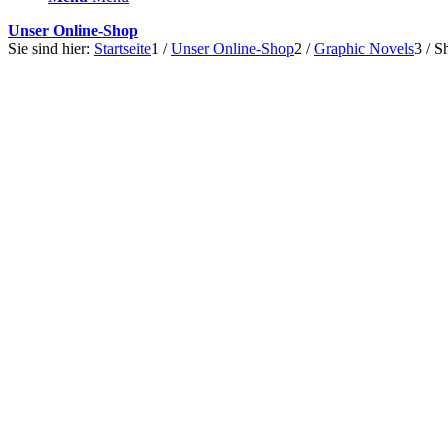
Unser Online-Shop
Sie sind hier:
Startseite
1
/
Unser Online-Shop
2
/
Graphic Novels
3
/
Sh