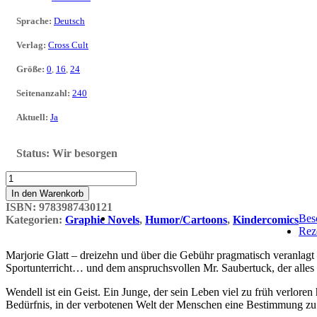
Sprache
:
Deutsch
Verlag
:
Cross Cult
Größe
:
0
,
16
,
24
Seitenanzahl
:
240
Aktuell
:
Ja
Status:
Wir besorgen
Sheets
Menge
In den Warenkorb
ISBN:
9783987430121
Bes
Kategorien:
Graphic Novels
,
Humor/Cartoons
,
Kindercomics
Rez
Marjorie Glatt – dreizehn und über die Gebühr pragmatisch veranlagt –
Sportunterricht… und dem anspruchsvollen Mr. Saubertuck, der alles ze
Wendell ist ein Geist. Ein Junge, der sein Leben viel zu früh verlore
Bedürfnis, in der verbotenen Welt der Menschen eine Bestimmung zu