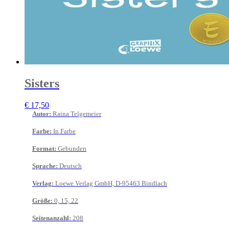
Sisters
€
17,50
Autor
:
Raina Telgemeier
Farbe
:
In Farbe
Format
:
Gebunden
Sprache
:
Deutsch
Verlag
:
Loewe Verlag GmbH, D-95463 Bindlach
Größe
:
0, 15, 22
Seitenanzahl
:
208