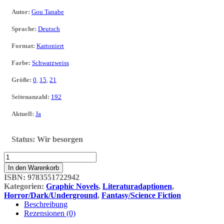
Autor
:
Gou Tanabe
Sprache
:
Deutsch
Format
:
Kartoniert
Farbe
:
Schwarzweiss
Größe
:
0
,
15
,
21
Seitenanzahl
:
192
Aktuell
:
Ja
Status:
Wir besorgen
H.P.
Lovecrafts
In den Warenkorb
Die
ISBN:
9783551722942
Farbe
Kategorien:
Graphic Novels
,
Literaturadaptionen
,
aus
Horror/Dark/Underground
,
Fantasy/Science Fiction
dem
Beschreibung
All
Rezensionen (0)
Menge