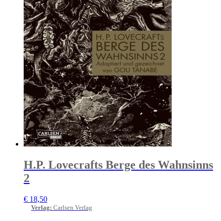
H.P. Lovecrafts Berge des Wahnsinns
2
€
18,50
Verlag
:
Carlsen Verlag