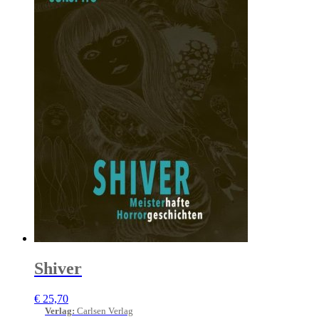
Shiver
€
25,70
Verlag
:
Carlsen Verlag