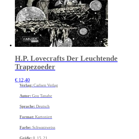
H.P. Lovecrafts Der Leuchtende
Trapezoeder
€
12,40
Verlag
:
Carlsen Verlag
Autor
:
Gou Tanabe
Sprache
:
Deutsch
Format
:
Kartoniert
Farbe
:
Schwarzweiss
Größe
:
0, 15, 21