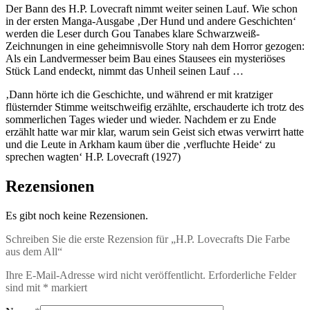
Der Bann des H.P. Lovecraft nimmt weiter seinen Lauf. Wie schon
in der ersten Manga-Ausgabe ‚Der Hund und andere Geschichten‘
werden die Leser durch Gou Tanabes klare Schwarzweiß-
Zeichnungen in eine geheimnisvolle Story nah dem Horror gezogen:
Als ein Landvermesser beim Bau eines Stausees ein mysteriöses
Stück Land endeckt, nimmt das Unheil seinen Lauf …
‚Dann hörte ich die Geschichte, und während er mit kratziger
flüsternder Stimme weitschweifig erzählte, erschauderte ich trotz des
sommerlichen Tages wieder und wieder. Nachdem er zu Ende
erzählt hatte war mir klar, warum sein Geist sich etwas verwirrt hatte
und die Leute in Arkham kaum über die ‚verfluchte Heide‘ zu
sprechen wagten‘ H.P. Lovecraft (1927)
Rezensionen
Es gibt noch keine Rezensionen.
Schreiben Sie die erste Rezension für „H.P. Lovecrafts Die Farbe
aus dem All“
Ihre E-Mail-Adresse wird nicht veröffentlicht.
Erforderliche Felder
sind mit
*
markiert