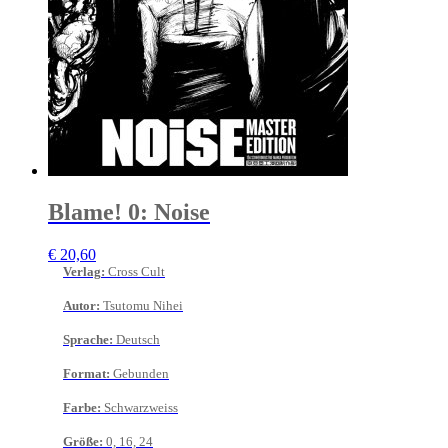
Blame! 0: Noise
€
20,60
Verlag
:
Cross Cult
Autor
:
Tsutomu Nihei
Sprache
:
Deutsch
Format
:
Gebunden
Farbe
:
Schwarzweiss
Größe
:
0, 16, 24