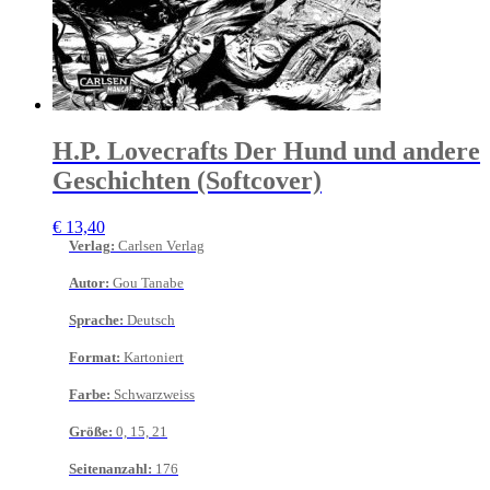
H.P. Lovecrafts Der Hund und andere
Geschichten (Softcover)
€
13,40
Verlag
:
Carlsen Verlag
Autor
:
Gou Tanabe
Sprache
:
Deutsch
Format
:
Kartoniert
Farbe
:
Schwarzweiss
Größe
:
0, 15, 21
Seitenanzahl
:
176