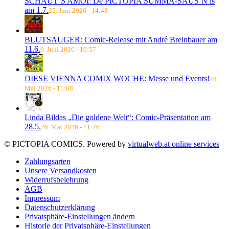
SCHAUT´S AMOI: De PICTOPIA SUMMA-SAUS´N is
am 1.7.
25. Juni 2026 - 14:48
BLUTSAUGER: Comic-Release mit André Breinbauer am
11.6.
9. Juni 2026 - 10:57
DIESE VIENNA COMIX WOCHE: Messe und Events!
28.
Mai 2026 - 11:08
Linda Bildas „Die goldene Welt“: Comic-Präsentation am
28.5.
26. Mai 2026 - 11:26
© PICTOPIA COMICS. Powered by
virtualweb.at online services
Zahlungsarten
Unsere Versandkosten
Widerrufsbelehrung
AGB
Impressum
Datenschutzerklärung
Privatsphäre-Einstellungen ändern
Historie der Privatsphäre-Einstellungen