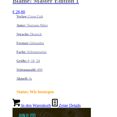
Blame! Master Edition 1
€
28,80
Verlag
:
Cross Cult
Autor
:
Tsutomu Nihei
Sprache
:
Deutsch
Format
:
Gebunden
Farbe
:
Schwarzweiss
Größe
:
0, 16, 24
Seitenanzahl
:
400
Aktuell
:
Ja
Status:
Wir besorgen
In den Warenkorb
Zeige Details