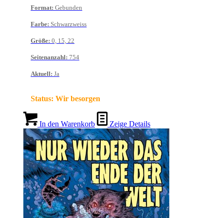
Format
:
Gebunden
Farbe
:
Schwarzweiss
Größe
:
0, 15, 22
Seitenanzahl
:
754
Aktuell
:
Ja
Status:
Wir besorgen
In den Warenkorb
Zeige Details