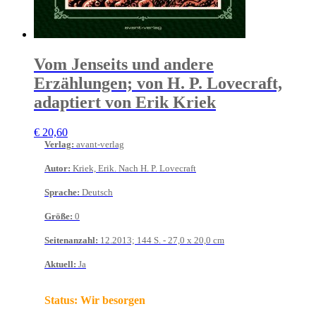
Vom Jenseits und andere
Erzählungen; von H. P. Lovecraft,
adaptiert von Erik Kriek
€
20,60
Verlag
:
avant-verlag
Autor
:
Kriek, Erik. Nach H. P. Lovecraft
Sprache
:
Deutsch
Größe
:
0
Seitenanzahl
:
12.2013; 144 S. - 27,0 x 20,0 cm
Aktuell
:
Ja
Status:
Wir besorgen