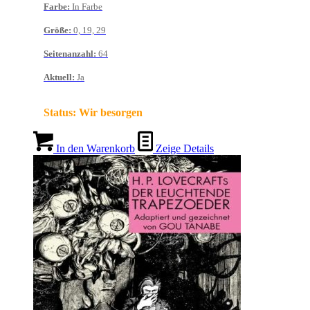
Farbe
:
In Farbe
Größe
:
0, 19, 29
Seitenanzahl
:
64
Aktuell
:
Ja
Status:
Wir besorgen
In den Warenkorb
Zeige Details