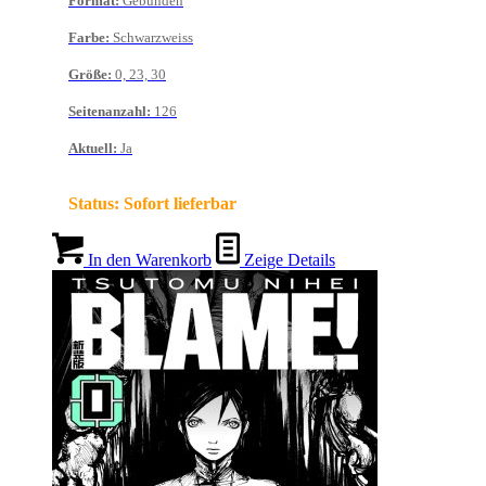
Format
:
Gebunden
Farbe
:
Schwarzweiss
Größe
:
0, 23, 30
Seitenanzahl
:
126
Aktuell
:
Ja
Status:
Sofort lieferbar
In den Warenkorb
Zeige Details