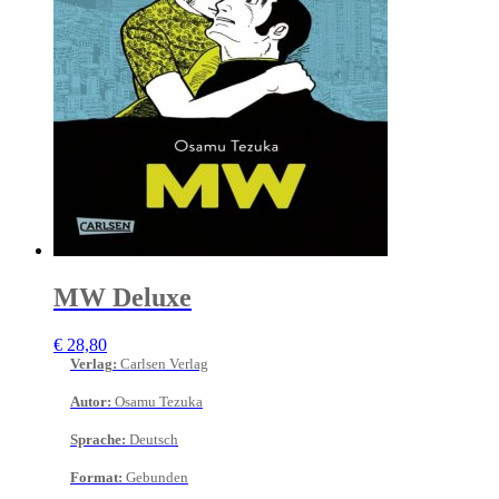
MW Deluxe
€
28,80
Verlag
:
Carlsen Verlag
Autor
:
Osamu Tezuka
Sprache
:
Deutsch
Format
:
Gebunden