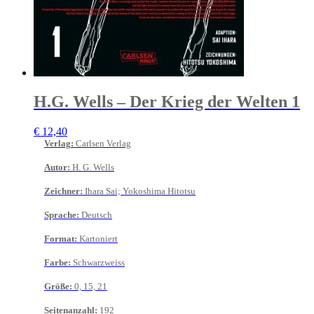
H.G. Wells – Der Krieg der Welten 1
€
12,40
Verlag
:
Carlsen Verlag
Autor
:
H. G. Wells
Zeichner
:
Ihara Sai; Yokoshima Hitotsu
Sprache
:
Deutsch
Format
:
Kartoniert
Farbe
:
Schwarzweiss
Größe
:
0, 15, 21
Seitenanzahl
:
192