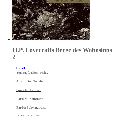
H.P. Lovecrafts Berge des Wahnsinns
2
€
18,50
Verlag
:
Carlsen Verlag
Autor
:
Gou Tanabe
Sprache
:
Deutsch
Format
:
Kartoniert
Farbe
:
Schwarzweiss