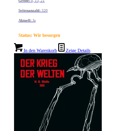
Größe
:
0, 15, 21
Seitenanzahl
:
320
Aktuell
:
Ja
Status:
Wir besorgen
In den Warenkorb
Zeige Details