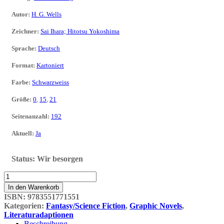
Autor
:
H. G. Wells
Zeichner
:
Sai Ihara; Hitotsu Yokoshima
Sprache
:
Deutsch
Format
:
Kartoniert
Farbe
:
Schwarzweiss
Größe
:
0
,
15
,
21
Seitenanzahl
:
192
Aktuell
:
Ja
Status:
Wir besorgen
H.G.
Wells
In den Warenkorb
-
ISBN:
9783551771551
Der
Kategorien:
Fantasy/Science Fiction
,
Graphic Novels
,
Krieg
Literaturadaptionen
der
Beschreibung