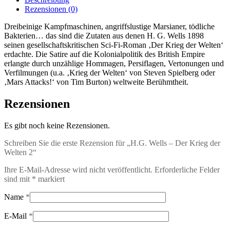
Welten
Rezensionen (0)
2
Menge
Dreibeinige Kampfmaschinen, angriffslustige Marsianer, tödliche
Bakterien… das sind die Zutaten aus denen H. G. Wells 1898
seinen gesellschaftskritischen Sci-Fi-Roman ‚Der Krieg der Welten‘
erdachte. Die Satire auf die Kolonialpolitik des British Empire
erlangte durch unzählige Hommagen, Persiflagen, Vertonungen und
Verfilmungen (u.a. ‚Krieg der Welten‘ von Steven Spielberg oder
‚Mars Attacks!‘ von Tim Burton) weltweite Berühmtheit.
Rezensionen
Es gibt noch keine Rezensionen.
Schreiben Sie die erste Rezension für „H.G. Wells – Der Krieg der
Welten 2“
Ihre E-Mail-Adresse wird nicht veröffentlicht.
Erforderliche Felder
sind mit
*
markiert
Name
*
E-Mail
*