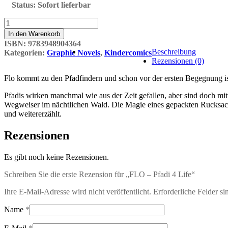
Status:
Sofort lieferbar
FLO
-
In den Warenkorb
Pfadi
ISBN:
9783948904364
4
Beschreibung
Kategorien:
Graphic Novels
,
Kindercomics
Life
Rezensionen (0)
Menge
Flo kommt zu den Pfadfindern und schon vor der ersten Begegnung ist 
Pfadis wirken manchmal wie aus der Zeit gefallen, aber sind doch m
Wegweiser im nächtlichen Wald. Die Magie eines gepackten Rucksacks 
und weitererzählt.
Rezensionen
Es gibt noch keine Rezensionen.
Schreiben Sie die erste Rezension für „FLO – Pfadi 4 Life“
Ihre E-Mail-Adresse wird nicht veröffentlicht.
Erforderliche Felder si
Name
*