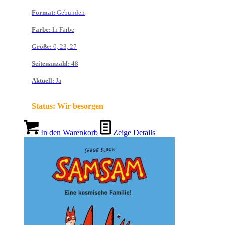
Format
:
Gebunden
Farbe
:
In Farbe
Größe
:
0, 23, 27
Seitenanzahl
:
48
Aktuell
:
Ja
Status:
Wir besorgen
In den Warenkorb
Zeige Details