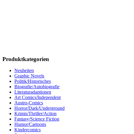
Produktkategorien
Neuheiten
Graphic Novels
Politik/Historisches
Biografie/Autobiografie
Literaturadaptionen
Art Comics/Independent
Austro-Comics
Horror/Dark/Underground
Krimis/Thriller/Action
Fantasy/Science Fiction
Humor/Cartoons
Kindercomics