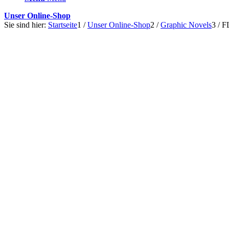
Unser Online-Shop
Sie sind hier:
Startseite
1
/
Unser Online-Shop
2
/
Graphic Novels
3
/
FL