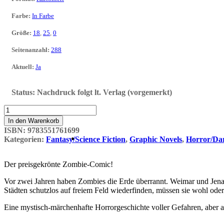
Farbe
:
In Farbe
Größe
:
18
,
25
,
0
Seitenanzahl
:
288
Aktuell
:
Ja
Status:
Nachdruck folgt lt. Verlag (vorgemerkt)
Endzeit
Menge
In den Warenkorb
ISBN:
9783551761699
Kategorien:
Fantasy/Science Fiction
,
Graphic Novels
,
Horror/Da
Der preisgekrönte Zombie-Comic!
Vor zwei Jahren haben Zombies die Erde überrannt. Weimar und Jena si
Städten schutzlos auf freiem Feld wiederfinden, müssen sie wohl o
Eine mystisch-märchenhafte Horrorgeschichte voller Gefahren, aber 