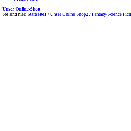
Unser Online-Shop
Sie sind hier:
Startseite
1
/
Unser Online-Shop
2
/
Fantasy/Science Fict