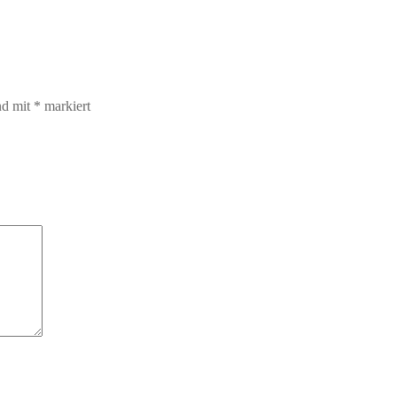
nd mit
*
markiert