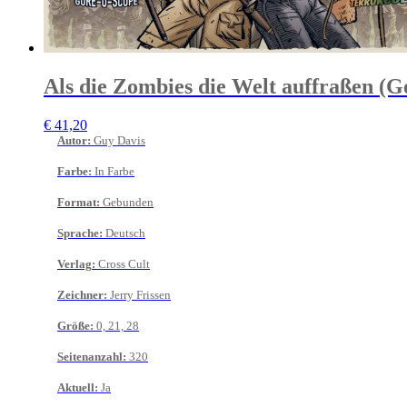
Als die Zombies die Welt auffraßen (
€
41,20
Autor
:
Guy Davis
Farbe
:
In Farbe
Format
:
Gebunden
Sprache
:
Deutsch
Verlag
:
Cross Cult
Zeichner
:
Jerry Frissen
Größe
:
0, 21, 28
Seitenanzahl
:
320
Aktuell
:
Ja