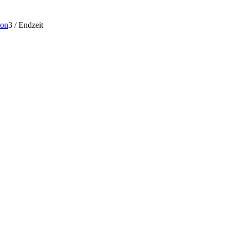
ion
3
/
Endzeit