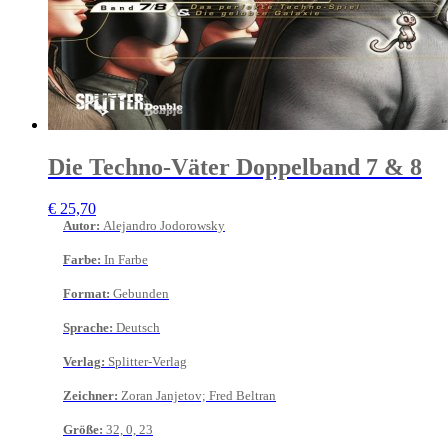
Die Techno-Väter Doppelband 7 & 8
€
25,70
Autor
:
Alejandro Jodorowsky
Farbe
:
In Farbe
Format
:
Gebunden
Sprache
:
Deutsch
Verlag
:
Splitter-Verlag
Zeichner
:
Zoran Janjetov; Fred Beltran
Größe
:
32, 0, 23