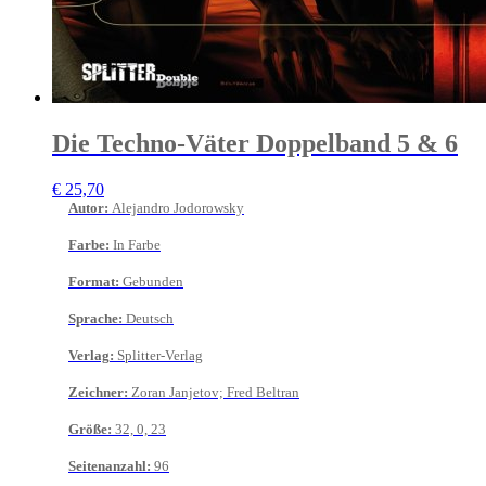
Die Techno-Väter Doppelband 5 & 6
€
25,70
Autor
:
Alejandro Jodorowsky
Farbe
:
In Farbe
Format
:
Gebunden
Sprache
:
Deutsch
Verlag
:
Splitter-Verlag
Zeichner
:
Zoran Janjetov; Fred Beltran
Größe
:
32, 0, 23
Seitenanzahl
:
96