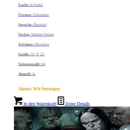
Farbe
:
In Farbe
Format
:
Gebunden
Sprache
:
Deutsch
Verlag
:
Splitter-Verlag
Zeichner
:
Moebius
Größe
:
32, 0, 23
Seitenanzahl
:
64
Aktuell
:
Ja
Status:
Wir besorgen
In den Warenkorb
Zeige Details