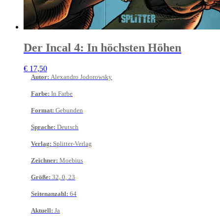
Der Incal 4: In höchsten Höhen
€
17,50
Autor
:
Alexandro Jodorowsky
Farbe
:
In Farbe
Format
:
Gebunden
Sprache
:
Deutsch
Verlag
:
Splitter-Verlag
Zeichner
:
Moebius
Größe
:
32, 0, 23
Seitenanzahl
:
64
Aktuell
:
Ja