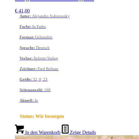
€
41,00
Autor
:
Alejandro Jodorowsky
Farbe
:
In Farbe
Format
:
Gebunden
Sprache
:
Deutsch
Verlag
:
Splitter-Verlag
Zeichner
:
Fred Beltran
Größe
:
32, 0, 23
Seitenanzahl
:
168
Aktuell
:
Ja
Status:
Wir besorgen
In den Warenkorb
Zeige Details