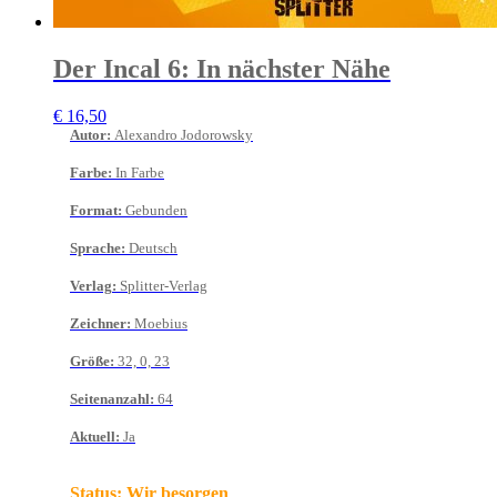
Der Incal 6: In nächster Nähe
€
16,50
Autor
:
Alexandro Jodorowsky
Farbe
:
In Farbe
Format
:
Gebunden
Sprache
:
Deutsch
Verlag
:
Splitter-Verlag
Zeichner
:
Moebius
Größe
:
32, 0, 23
Seitenanzahl
:
64
Aktuell
:
Ja
Status:
Wir besorgen