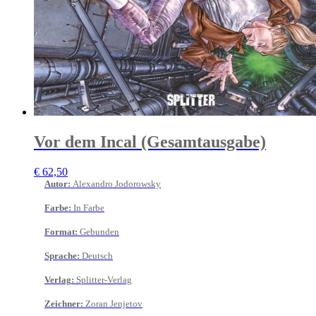
Vor dem Incal (Gesamtausgabe)
€
62,50
Autor
:
Alexandro Jodorowsky
Farbe
:
In Farbe
Format
:
Gebunden
Sprache
:
Deutsch
Verlag
:
Splitter-Verlag
Zeichner
:
Zoran Jenjetov