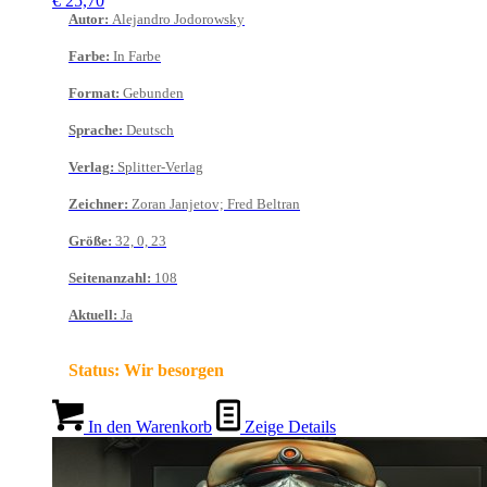
€
25,70
Autor
:
Alejandro Jodorowsky
Farbe
:
In Farbe
Format
:
Gebunden
Sprache
:
Deutsch
Verlag
:
Splitter-Verlag
Zeichner
:
Zoran Janjetov; Fred Beltran
Größe
:
32, 0, 23
Seitenanzahl
:
108
Aktuell
:
Ja
Status:
Wir besorgen
In den Warenkorb
Zeige Details