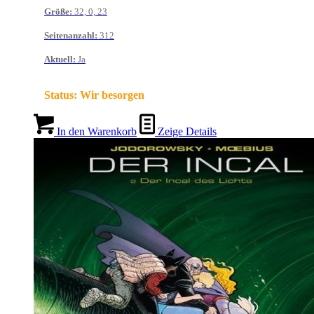
Größe
:
32, 0, 23
Seitenanzahl
:
312
Aktuell
:
Ja
Status:
Wir besorgen
In den Warenkorb
Zeige Details