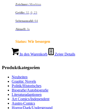
Zeichner
:
Moebius
Größe
:
32, 0, 23
Seitenanzahl
:
64
Aktuell
:
Ja
Status:
Wir besorgen
In den Warenkorb
Zeige Details
Produktkategorien
Neuheiten
Graphic Novels
Politik/Historisches
Biografie/Autobiografie
Literaturadaptionen
Art Comics/Independent
Austro-Comics
Horror/Dark/Underground