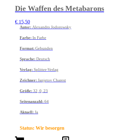
Die Waffen des Metabarons
€
15,50
Autor
:
Alexandro Jodorowsky
Farbe
:
In Farbe
Format
:
Gebunden
Sprache
:
Deutsch
Verlag
:
Splitter-Verlag
Zeichner
:
Janjetov Charest
Größe
:
32, 0, 23
Seitenanzahl
:
64
Aktuell
:
Ja
Status:
Wir besorgen