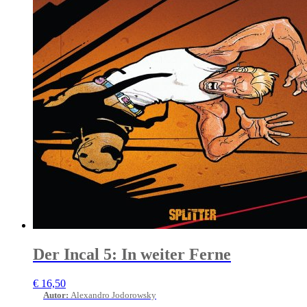
Der Incal 5: In weiter Ferne
€
16,50
Autor
:
Alexandro Jodorowsky