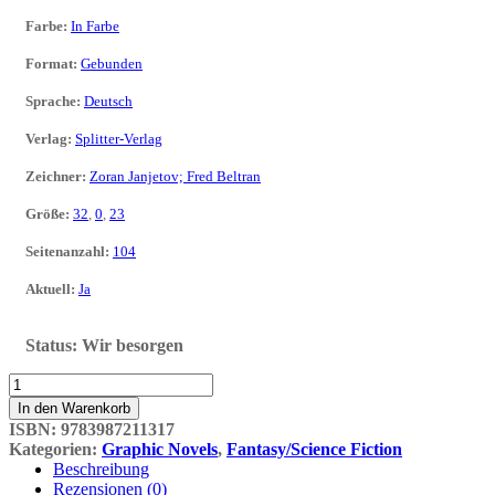
Farbe
:
In Farbe
Format
:
Gebunden
Sprache
:
Deutsch
Verlag
:
Splitter-Verlag
Zeichner
:
Zoran Janjetov; Fred Beltran
Größe
:
32
,
0
,
23
Seitenanzahl
:
104
Aktuell
:
Ja
Status:
Wir besorgen
Die
Techno-
In den Warenkorb
Väter
ISBN:
9783987211317
Doppelband
Kategorien:
Graphic Novels
,
Fantasy/Science Fiction
1
Beschreibung
&
Rezensionen (0)