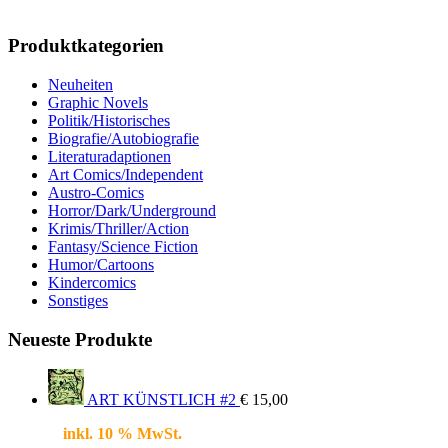
Produktkategorien
Neuheiten
Graphic Novels
Politik/Historisches
Biografie/Autobiografie
Literaturadaptionen
Art Comics/Independent
Austro-Comics
Horror/Dark/Underground
Krimis/Thriller/Action
Fantasy/Science Fiction
Humor/Cartoons
Kindercomics
Sonstiges
Neueste Produkte
ART KÜNSTLICH #2
€
15,00
inkl. 10 % MwSt.