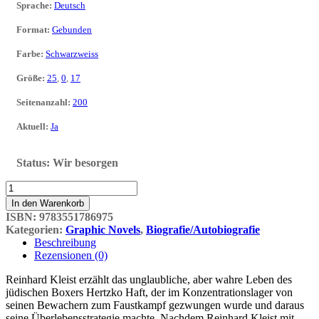
Sprache
:
Deutsch
Format
:
Gebunden
Farbe
:
Schwarzweiss
Größe
:
25
,
0
,
17
Seitenanzahl
:
200
Aktuell
:
Ja
Status:
Wir besorgen
Der
Boxer
In den Warenkorb
Menge
ISBN:
9783551786975
Kategorien:
Graphic Novels
,
Biografie/Autobiografie
Beschreibung
Rezensionen (0)
Reinhard Kleist erzählt das unglaubliche, aber wahre Leben des
jüdischen Boxers Hertzko Haft, der im Konzentrationslager von
seinen Bewachern zum Faustkampf gezwungen wurde und daraus
seine Überlebensstrategie machte. Nachdem Reinhard Kleist mit