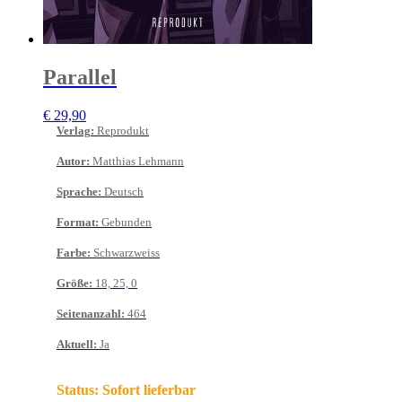
Parallel
€
29,90
Verlag
:
Reprodukt
Autor
:
Matthias Lehmann
Sprache
:
Deutsch
Format
:
Gebunden
Farbe
:
Schwarzweiss
Größe
:
18, 25, 0
Seitenanzahl
:
464
Aktuell
:
Ja
Status:
Sofort lieferbar