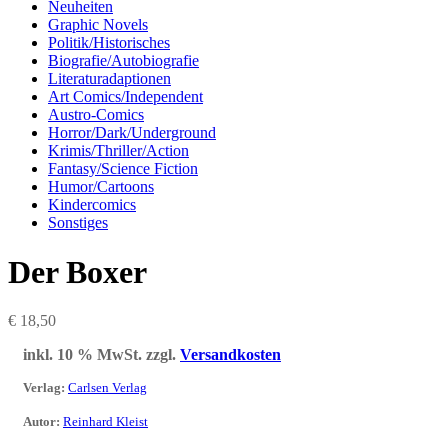
Neuheiten
Graphic Novels
Politik/Historisches
Biografie/Autobiografie
Literaturadaptionen
Art Comics/Independent
Austro-Comics
Horror/Dark/Underground
Krimis/Thriller/Action
Fantasy/Science Fiction
Humor/Cartoons
Kindercomics
Sonstiges
Der Boxer
€
18,50
inkl. 10 % MwSt.
zzgl.
Versandkosten
Verlag
:
Carlsen Verlag
Autor
:
Reinhard Kleist