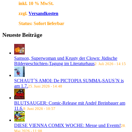
inkl. 10 % MwSt.
zzgl.
Versandkosten
Status:
Sofort lieferbar
Neueste Beiträge
Samson, Superwoman und Krusty der Clown: Jüdische
Bildergeschichten-Tagung im Literaturhaus
2. Juli 2026 - 14:15
SCHAUT´S AMOI: De PICTOPIA SUMMA-SAUS´N is
am 1.7.
25. Juni 2026 - 14:48
BLUTSAUGER: Comic-Release mit André Breinbauer am
11.6.
9. Juni 2026 - 10:57
DIESE VIENNA COMIX WOCHE: Messe und Events!
28.
Mai 2026 - 11:08