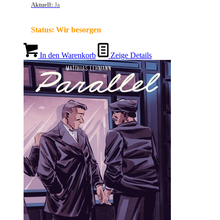
Aktuell
:
Ja
Status:
Wir besorgen
In den Warenkorb
Zeige Details